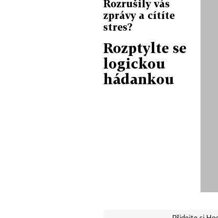
Rozrušily vás
zprávy a cítíte
stres?
Rozptylte se
logickou
hádankou