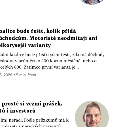
oalice bude řešit, kolik přidá
ůchodcům. Motoristé neodmítají ani
elkorysejší varianty
ádní koalice bude příští týden řešit, zda má důchody
ednout v průměru o 300 korun měsíčně, nebo o
celých 600. Zatímco první varianta je...
 8. 2026 ▪ 5 min. čtení
 prostě si vezmi prášek.
tů i investorů
 velmi neradi. Podle průzkumů má k
z deseti amerických pacientů....