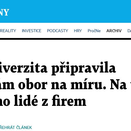
ARCHIV
REALITY
INVESTICE
PODCASTY
HRY
PročNe
D
verzita připravila
m obor na míru. Na 
o lidé z firem
ŘEHRÁT ČLÁNEK