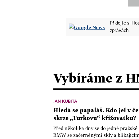
Přidejte si H
zprávách.
Vybíráme z H
JAN KUBITA
Hledá se papaláš. Kdo jel v
skrze „Turkovu“ křižovatku?
Před několika dny se do jedné pražské
BMW se začerněnými skly a blikající