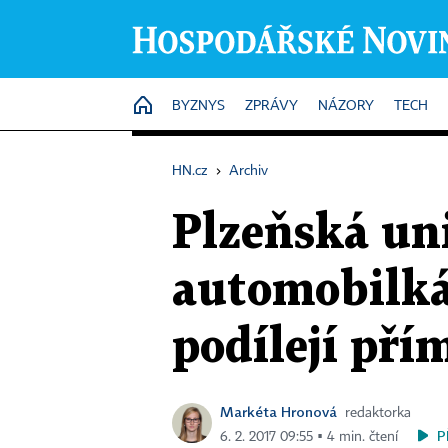
HOME
BYZNYS
ZPRÁVY
NÁZORY
TECH
HN.cz
›
Archiv
Plzeňská uni
automobilká
podílejí přím
Markéta Hronová
redaktorka
P
6. 2. 2017 09:55 ▪ 4 min. čtení