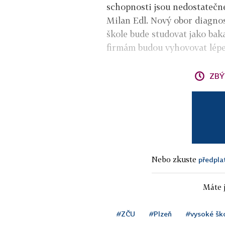
schopnosti jsou nedostatečné
Milan Edl. Nový obor diagnost
škole bude studovat jako baka
firmám budou vyhovovat lépe
ZBÝ
Nebo zkuste
předpla
Máte j
#ZČU
#Plzeň
#vysoké šk