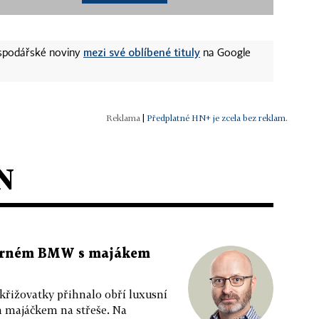
mezi své oblíbené tituly
ospodářské noviny
na Google
|
Předplatné HN+ je zcela bez reklam.
N
 černém BMW s majákem
 křižovatky přihnalo obří luxusní
m majáčkem na střeše. Na