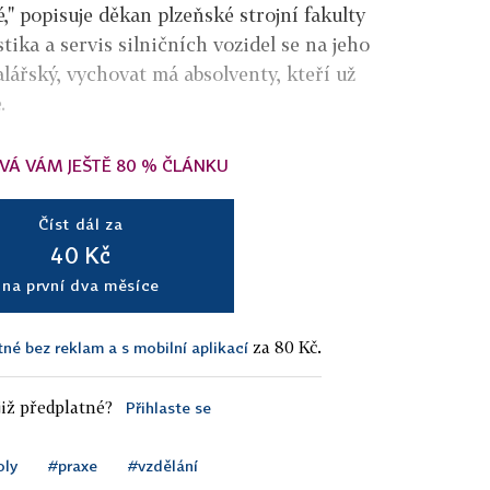
," popisuje děkan plzeňské strojní fakulty
ika a servis silničních vozidel se na jeho
lářský, vychovat má absolventy, kteří už
.
VÁ VÁM JEŠTĚ 80 % ČLÁNKU
Číst dál za
40 Kč
na první dva měsíce
za 80 Kč.
tné bez reklam a s mobilní aplikací
iž předplatné?
Přihlaste se
oly
#praxe
#vzdělání