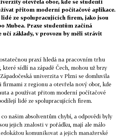
iverzity otevřela obor, kde se studenti
užívat přitom moderní počítačové aplikace.
lidé ze spolupracujících firem, jako jsou
o Mubea. Praxe studentům začíná
 učí základy, v provozu by měli strávit
ostatečnou praxí hledá na pracovním trhu
y, které sídlí na západě Čech, mohou už brzy
. Západočeská univerzita v Plzni se domluvila
 firmami z regionu a otevřela nový obor, kde
 auta a používat přitom moderní počítačové
odílejí lidé ze spolupracujících firem.
, co našim absolventům chybí, a odpovědi byly
ou jejich znalosti v pořádku, mají ale málo
 nedokážou komunikovat a jejich manažerské