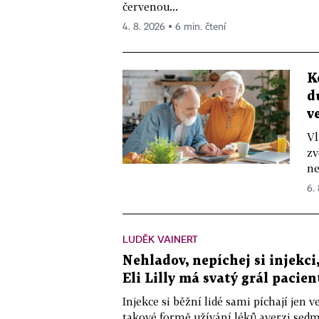
červenou...
4. 8. 2026 ▪ 6 min. čtení
K
d
v
Vl
zv
ne
6.
LUDĚK VAINERT
Nehladov, nepíchej si injekci,
Eli Lilly má svatý grál pacien
Injekce si běžní lidé sami píchají jen
takové formě užívání léků averzi sedm 