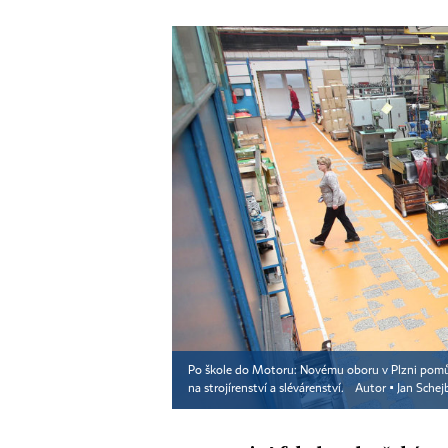
Po škole do Motoru: Novému oboru v Plzni pomůže 
na strojírenství a slévárenství.
Autor ▪
Jan Schej