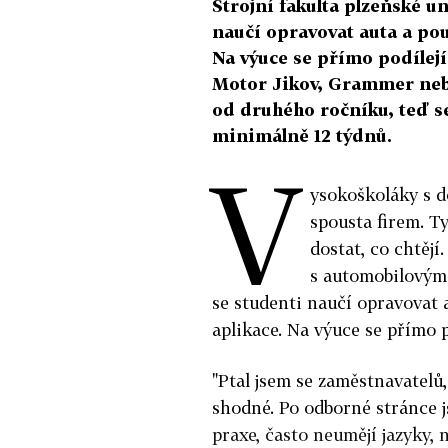
Strojní fakulta plzeňské un
naučí opravovat auta a po
Na výuce se přímo podílejí 
Motor Jikov, Grammer neb
od druhého ročníku, teď se
minimálně 12 týdnů.
V
ysokoškoláky s d
spousta firem. T
dostat, co chtějí
s automobilovými
se studenti naučí opravovat
aplikace. Na výuce se přímo p
"Ptal jsem se zaměstnavatelů
shodné. Po odborné stránce js
praxe, často neumějí jazyky,