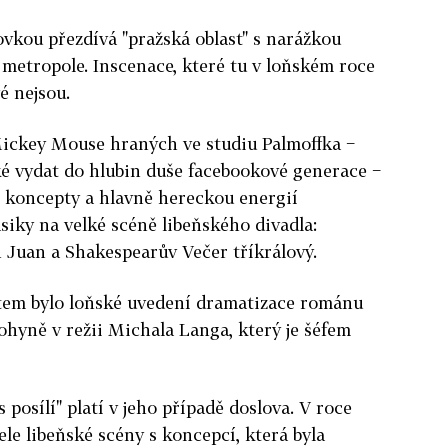
vkou přezdívá "pražská oblast" s narážkou
 metropole. Inscenace, které tu v loňském roce
é nejsou.
ickey Mouse hraných ve studiu Palmoffka −
aké vydat do hlubin duše facebookové generace −
i koncepty a hlavně hereckou energií
siky na velké scéně libeňského divadla:
 Juan a Shakespearův Večer tříkrálový.
tem bylo loňské uvedení dramatizace románu
ohyně v režii Michala Langa, který je šéfem
s posílí" platí v jeho případě doslova. V roce
le libeňské scény s koncepcí, která byla