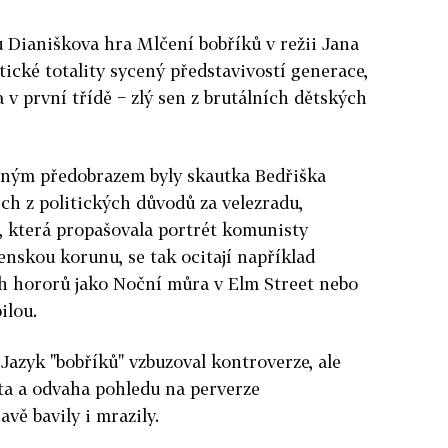
 Dianiškova hra Mlčení bobříků v režii Jana
tické totality sycený představivostí generace,
a v první třídě − zlý sen z brutálních dětských
eálným předobrazem byly skautka Bedřiška
ech z politických důvodů za velezradu,
, která propašovala portrét komunisty
nskou korunu, se tak ocitají například
ch hororů jako Noční můra v Elm Street nebo
ilou.
Jazyk "bobříků" vzbuzoval kontroverze, ale
ta a odvaha pohledu na perverze
ě bavily i mrazily.