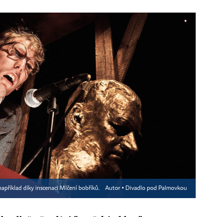
apříklad díky inscenaci Mlčení bobříků.
Autor ▪
Divadlo pod Palmovkou