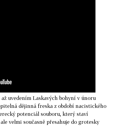
a až uvedením Laskavých bohyní v únoru
itelná dějinná freska z období nacistického
recký potenciál souboru, který staví
ale velmi současně přesahuje do grotesky