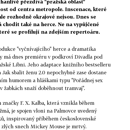
hanlivě přezdívá "pražská oblast"
ost od centra metropole. Inscenace, které
 ale rozhodně okrajové nejsou. Dnes se
 chodit také na herce. Ne na vypůjčené
teré se profilují na zdejším repertoáru.
odukce "vyčnívajícího" herce a dramatika
y má dnes premiéru v podkroví Divadla pod
žské Libni. Jeho adaptace knižního bestselleru
Jak sbalit ženu 2.0 nepochybně zase dostane
ním humorem a hláškami typu "Pořádnej sex
a v žabkách snaží doběhnout tramvaj".
značky F. X. Kalba, která vznikla během
žmá, je spojen vloni na Palmovce uvedený
íků, inspirovaný příběhem československé
o zlých snech Mickey Mouse je mrtvý.