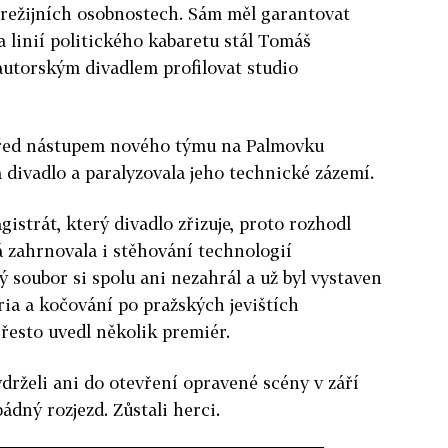
 režijních osobnostech. Sám měl garantovat
a linií politického kabaretu stál Tomáš
autorským divadlem profilovat studio
před nástupem nového týmu na Palmovku
a divadlo a paralyzovala jeho technické zázemí.
istrát, který divadlo zřizuje, proto rozhodl
á zahrnovala i stěhování technologií
soubor si spolu ani nezahrál a už byl vystaven
ia a kočování po pražských jevištích
Přesto uvedl několik premiér.
rželi ani do otevření opravené scény v září
pádný rozjezd. Zůstali herci.