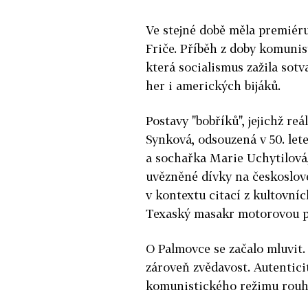
Ve stejné době měla premiéru
Friče. Příběh z doby komunis
která socialismus zažila sotv
her i amerických bijáků.
Postavy "bobříků", jejichž r
Synková, odsouzená v 50. let
a sochařka Marie Uchytilová
uvězněné dívky na českoslove
v kontextu citací z kultovní
Texaský masakr motorovou p
O Palmovce se začalo mluvit. 
zároveň zvědavost. Autentici
komunistického režimu rouhav