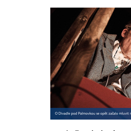
O Divadle pod Palmovkou se opět začalo mluvit n