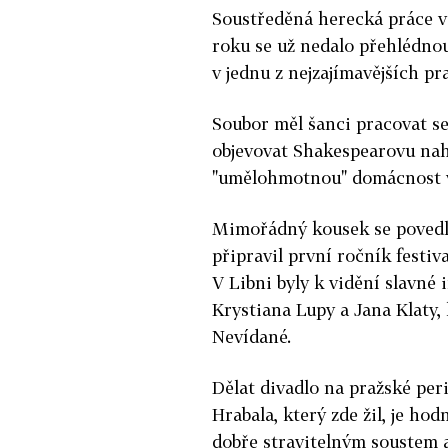
Soustředěná herecká práce v
roku se už nedalo přehlédnou
v jednu z nejzajímavějších pr
Soubor měl šanci pracovat s
objevovat Shakespearovu nah
"umělohmotnou" domácnost v
Mimořádný kousek se povedl 
připravil první ročník festi
V Libni byly k vidění slavné
Krystiana Lupy a Jana Klaty, k
Nevídané.
Dělat divadlo na pražské per
Hrabala, který zde žil, je ho
dobře stravitelným soustem 