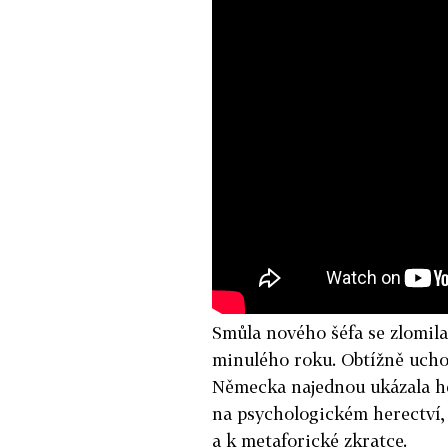
Smůla nového šéfa se zlomil
minulého roku. Obtížně uchop
Německa najednou ukázala he
na psychologickém herectví, 
a k metaforické zkratce.