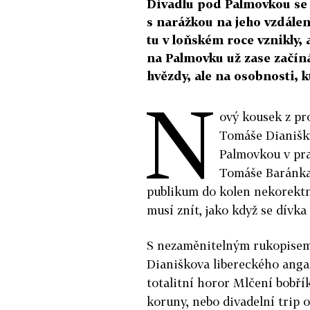
Divadlu pod Palmovkou se 
s narážkou na jeho vzdálen
tu v loňském roce vznikly,
na Palmovku už zase začíná
hvězdy, ale na osobnosti, k
N
ový kousek z pr
Tomáše Dianišk
Palmovkou v pra
Tomáše Baránka 
publikum do kolen nekorekt
musí znít, jako když se dívk
S nezaměnitelným rukopisem 
Dianiškova libereckého anga
totalitní horor Mlčení bobř
koruny, nebo divadelní trip 