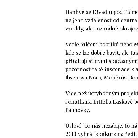
Hanlivě se Divadlu pod Palmo
na jeho vzdálenost od centra
vznikly, ale rozhodně okrajov
Vedle Mlčení bobříků nebo M
kde se lze dobře bavit, ale t
přitahují silnými současným
pozornost také inscenace kla
Ibsenova Nora, Molièrův Don
Více než úctyhodným projek
Jonathana Littella Laskavé b
Palmovky.
Úsloví "co nás nezabije, to ná
2013 vyhrál konkurz na ředite