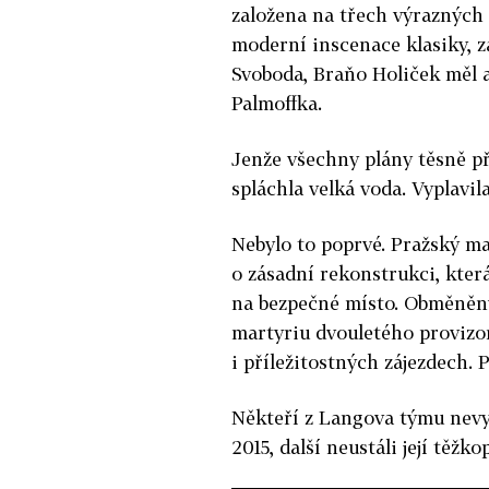
založena na třech výrazných
moderní inscenace klasiky, z
Svoboda, Braňo Holiček měl 
Palmoffka.
Jenže všechny plány těsně 
spláchla velká voda. Vyplavil
Nebylo to poprvé. Pražský mag
o zásadní rekonstrukci, kter
na bezpečné místo. Obměněný 
martyriu dvouletého provizor
i příležitostných zájezdech. 
Někteří z Langova týmu nevyd
2015, další neustáli její těžko