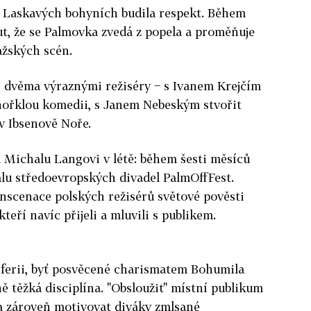
 Laskavých bohyních budila respekt. Během
t, že se Palmovka zvedá z popela a proměňuje
ažských scén.
e dvěma výraznými režiséry − s Ivanem Krejčím
ořklou komedii, s Janem Nebeským stvořit
 Ibsenově Noře.
Michalu Langovi v létě: během šesti měsíců
valu středoevropských divadel PalmOffFest.
 inscenace polských režisérů světové pověsti
teří navíc přijeli a mluvili s publikem.
iferii, byť posvěcené charismatem Bohumila
dně těžká disciplína. "Obsloužit" místní publikum
a zároveň motivovat diváky zmlsané