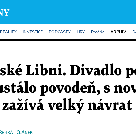
ARCHIV
REALITY
INVESTICE
PODCASTY
HRY
PročNe
D
ské Libni. Divadlo 
stálo povodeň, s no
zažívá velký návrat
ŘEHRÁT ČLÁNEK