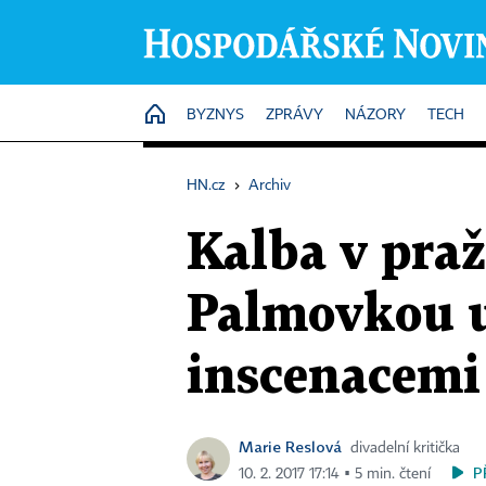
HOME
BYZNYS
ZPRÁVY
NÁZORY
TECH
HN.cz
›
Archiv
Kalba v praž
Palmovkou u
inscenacemi 
Marie Reslová
divadelní kritička
P
10. 2. 2017 17:14 ▪ 5 min. čtení