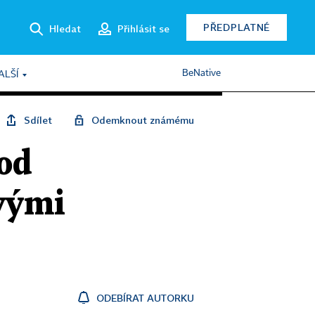
PŘEDPLATNÉ
Hledat
Přihlásit se
BeNative
ALŠÍ
Sdílet
Odemknout známému
pod
vými
ODEBÍRAT AUTORKU