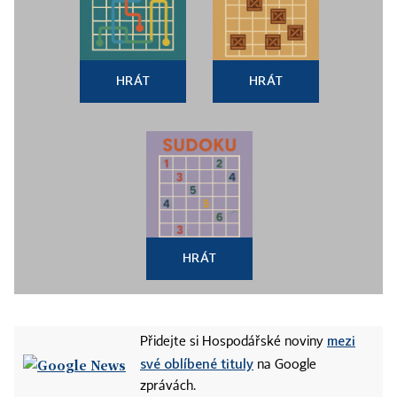
HRÁT
HRÁT
HRÁT
mezi
Přidejte si Hospodářské noviny
své oblíbené tituly
na Google
zprávách.