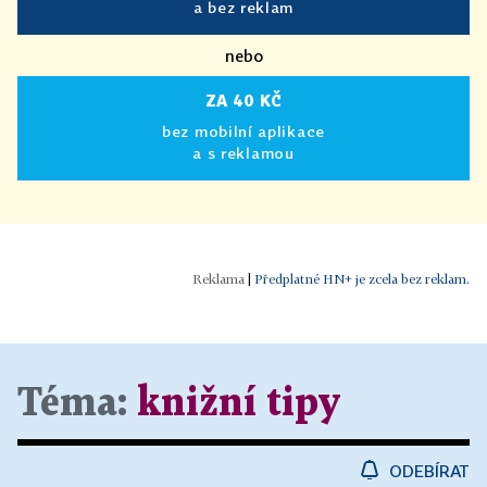
a bez reklam
nebo
ZA 40 KČ
bez mobilní aplikace
a s reklamou
|
Předplatné HN+ je zcela bez reklam.
Téma:
knižní tipy
ODEBÍRAT