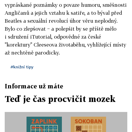
vypráskané poznámky o povaze humoru, směšnosti
Angličanů a jejich vztahu k satiře, a to býval před
Beatles a sexuální revolucí úhor věru neplodný.
Bylo co zlepšovat − a polepšit by se příště mělo
i sdružení iTutorial, odpovědné za české
"korektury" Cleeseova životaběhu, vyhlížející místy
až nechtěně parodicky.
#knižní tipy
Informace už máte
Teď je čas procvičit mozek