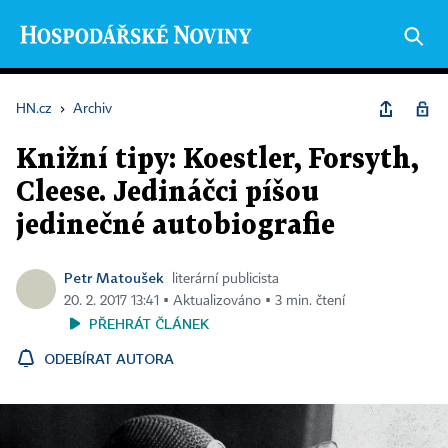
HN.cz
›
Archiv
Knižní tipy: Koestler, Forsyth,
Cleese. Jedináčci píšou
jedinečné autobiografie
Petr Matoušek
literární publicista
20. 2. 2017 13:41 ▪ Aktualizováno ▪ 3 min. čtení
PŘEHRÁT ČLÁNEK
ODEBÍRAT AUTORA