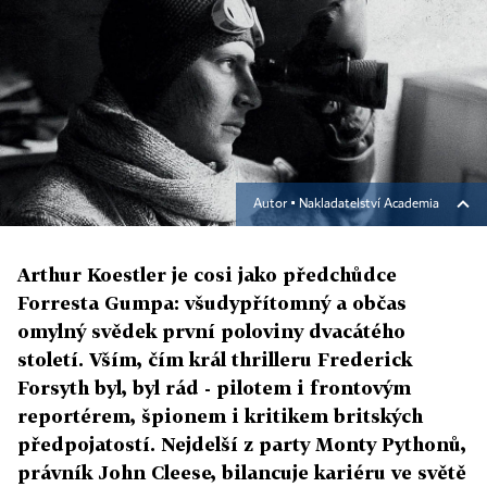
Autor ▪
Nakladatelství Academia
Arthur Koestler je cosi jako předchůdce
Forresta Gumpa: všudypřítomný a občas
omylný svědek první poloviny dvacátého
století. Vším, čím král thrilleru Frederick
Forsyth byl, byl rád - pilotem i frontovým
reportérem, špionem i kritikem britských
předpojatostí. Nejdelší z party Monty Pythonů,
právník John Cleese, bilancuje kariéru ve světě