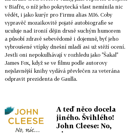
v Biafře, o níž jeho pokrytecká vlast nemínila nic
vědět, i jako kurýr pro Firmu alias MI6. Coby
vypravěč mozaikovitě pojaté autobiografie se
uculuje nad ironií dějin drsně suchým humorem
a působí zdravě sebevědomě i dojemně, byť jeho
vybroušené vtípky dnešní mladí asi už stěží ocení.
Jestli oni nepokulhávají v rozhledu jako "Šakal"
James Fox, když se ve filmu podle autorovy
nejslavnější knihy vydává převlečen za veterána
odpravit prezidenta de Gaulla.
A teď něco docela
jiného. Švihlého!
John Cleese: No,