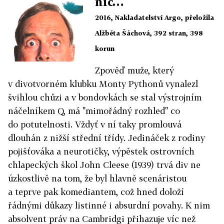
nic…
2016, Nakladatelství Argo, přeložila
Alžběta Šáchová, 392 stran, 398
korun
Zpověď muže, který
v divotvorném klubku Monty Pythonů vynalezl
švihlou chůzi a v bondovkách se stal výstrojním
náčelníkem Q, má "mimořádný rozhled" co
do potutelnosti. Vždyť v ní taky promlouvá
dlouhán z nižší střední třídy. Jedináček z rodiny
pojišťováka a neurotičky, výpěstek ostrovních
chlapeckých škol John Cleese (1939) trvá div ne
úzkostlivě na tom, že byl hlavně scenáristou
a teprve pak komediantem, což hned doloží
řádnými důkazy listinné i absurdní povahy. K nim
absolvent práv na Cambridgi přihazuje víc než