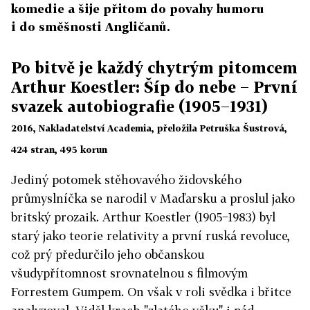
komedie a šije přitom do povahy humoru
i do směšnosti Angličanů.
Po bitvě je každý chytrým pitomcem
Arthur Koestler: Šíp do nebe − První
svazek autobiografie (1905−1931)
2016, Nakladatelství Academia, přeložila Petruška Šustrová,
424 stran, 495 korun
Jediný potomek stěhovavého židovského
průmyslníčka se narodil v Maďarsku a proslul jako
britský prozaik. Arthur Koestler (1905−1983) byl
starý jako teorie relativity a první ruská revoluce,
což prý předurčilo jeho občanskou
všudypřítomnost srovnatelnou s filmovým
Forrestem Gumpem. On však v roli svědka i břitce