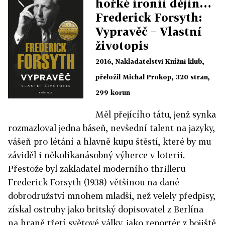
hořké ironii dějin…
Frederick Forsyth:
Vypravěč − Vlastní
životopis
2016, Nakladatelství Knižní klub,
přeložil Michal Prokop, 320 stran,
299 korun
Měl přejícího tátu, jenž synka
rozmazloval jedna báseň, nevšední talent na jazyky,
vášeň pro létání a hlavně kupu štěstí, které by mu
záviděl i několikanásobný výherce v loterii.
Přestože byl zakladatel moderního thrilleru
Frederick Forsyth (1938) většinou na dané
dobrodružství mnohem mladší, než velely předpisy,
získal ostruhy jako britský dopisovatel z Berlína
na hraně třetí světové války, jako reportér z bojiště