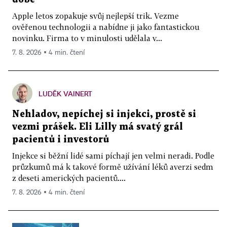
Apple letos zopakuje svůj nejlepší trik. Vezme
ověřenou technologii a nabídne ji jako fantastickou
novinku. Firma to v minulosti udělala v...
7. 8. 2026 ▪ 4 min. čtení
LUDĚK VAINERT
Nehladov, nepíchej si injekci, prostě si
vezmi prášek. Eli Lilly má svatý grál
pacientů i investorů
Injekce si běžní lidé sami píchají jen velmi neradi. Podle
průzkumů má k takové formě užívání léků averzi sedm
z deseti amerických pacientů....
7. 8. 2026 ▪ 4 min. čtení