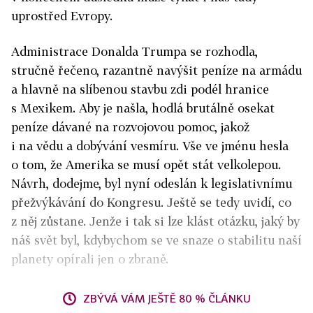
uprostřed Evropy.
Administrace Donalda Trumpa se rozhodla,
stručně řečeno, razantně navýšit peníze na armádu
a hlavně na slíbenou stavbu zdi podél hranice
s Mexikem. Aby je našla, hodlá brutálně osekat
peníze dávané na rozvojovou pomoc, jakož
i na vědu a dobývání vesmíru. Vše ve jménu hesla
o tom, že Amerika se musí opět stát velkolepou.
Návrh, dodejme, byl nyní odeslán k legislativnímu
přežvýkávání do Kongresu. Ještě se tedy uvidí, co
z něj zůstane. Jenže i tak si lze klást otázku, jaký by
náš svět byl, kdybychom se ve snaze o stabilitu naší
planety opírali jen o zbraně.
ZBÝVÁ VÁM JEŠTĚ 80 % ČLÁNKU