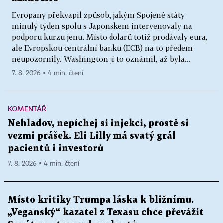
Evropany překvapil způsob, jakým Spojené státy
minulý týden spolu s Japonskem intervenovaly na
podporu kurzu jenu. Místo dolarů totiž prodávaly eura,
ale Evropskou centrální banku (ECB) na to předem
neupozornily. Washington jí to oznámil, až byla...
7. 8. 2026 ▪ 4 min. čtení
KOMENTÁŘ
Nehladov, nepíchej si injekci, prostě si
vezmi prášek. Eli Lilly má svatý grál
pacientů i investorů
7. 8. 2026 ▪ 4 min. čtení
Místo kritiky Trumpa láska k bližnímu.
„Veganský“ kazatel z Texasu chce převážit