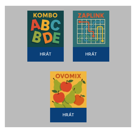
HRÁT
HRÁT
HRÁT