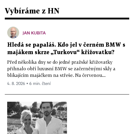
Vybíráme z HN
JAN KUBITA
Hledá se papaláš. Kdo jel v černém BMW s
majákem skrze „Turkovu“ křižovatku?
Před několika dny se do jedné pražské křižovatky
přihnalo obří luxusní BMW se začerněnými skly a
blikajícím majáčkem na střeše. Na červenou...
4. 8. 2026 ▪ 6 min. čtení