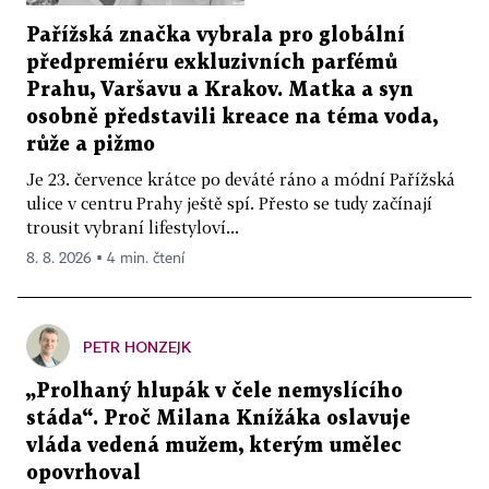
Pařížská značka vybrala pro globální
předpremiéru exkluzivních parfémů
Prahu, Varšavu a Krakov. Matka a syn
osobně představili kreace na téma voda,
růže a pižmo
Je 23. července krátce po deváté ráno a módní Pařížská
ulice v centru Prahy ještě spí. Přesto se tudy začínají
trousit vybraní lifestyloví...
8. 8. 2026 ▪ 4 min. čtení
PETR HONZEJK
„Prolhaný hlupák v čele nemyslícího
stáda“. Proč Milana Knížáka oslavuje
vláda vedená mužem, kterým umělec
opovrhoval