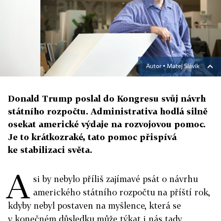
Autor ▪
Matej Slávik
Donald Trump poslal do Kongresu svůj návrh
státního rozpočtu. Administrativa hodlá silně
osekat americké výdaje na rozvojovou pomoc.
Je to krátkozraké, tato pomoc přispívá
ke stabilizaci světa.
A
si by nebylo příliš zajímavé psát o návrhu
amerického státního rozpočtu na příští rok,
kdyby nebyl postaven na myšlence, která se
v konečném důsledku může týkat i nás tady