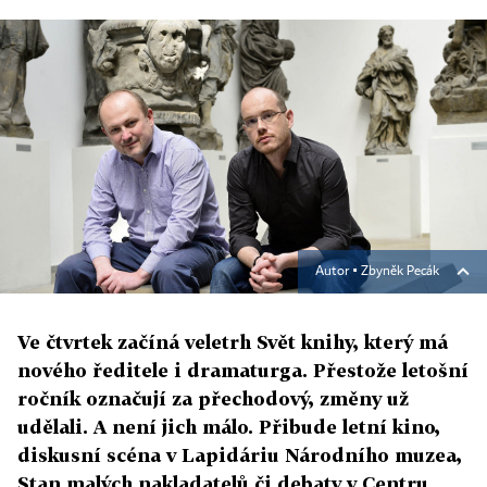
Autor ▪
Zbyněk Pecák
Ve čtvrtek začíná veletrh Svět knihy, který má
nového ředitele i dramaturga. Přestože letošní
ročník označují za přechodový, změny už
udělali. A není jich málo. Přibude letní kino,
diskusní scéna v Lapidáriu Národního muzea,
Stan malých nakladatelů či debaty v Centru