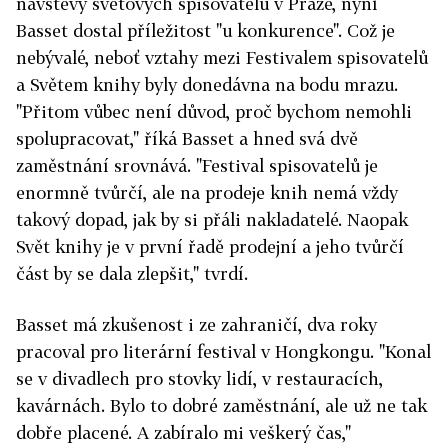
návštěvy světových spisovatelů v Praze, nyní
Basset dostal příležitost "u konkurence". Což je
nebývalé, neboť vztahy mezi Festivalem spisovatelů
a Světem knihy byly donedávna na bodu mrazu.
"Přitom vůbec není důvod, proč bychom nemohli
spolupracovat," říká Basset a hned svá dvě
zaměstnání srovnává. "Festival spisovatelů je
enormně tvůrčí, ale na prodeje knih nemá vždy
takový dopad, jak by si přáli nakladatelé. Naopak
Svět knihy je v první řadě prodejní a jeho tvůrčí
část by se dala zlepšit," tvrdí.
Basset má zkušenost i ze zahraničí, dva roky
pracoval pro literární festival v Hongkongu. "Konal
se v divadlech pro stovky lidí, v restauracích,
kavárnách. Bylo to dobré zaměstnání, ale už ne tak
dobře placené. A zabíralo mi veškerý čas,"