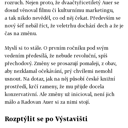
rozruch. Nejen proto, že dvaačtyřicetiletý Auer se
dosud věnoval filmu či kulturnímu marketingu,
a tak nikdo nevěděl, co od něj čekat. Především se
nový šéf nebál říct, že veletrhu dochází dech a že je
čas na změnu.
Myslí si to stále. O prvním ročníku pod svým
vedením předesílá, že nebude revoluční, spíš
přechodový. Změny se prosazují pomaleji, z obav,
aby nezklamal očekávání, prý chvílemi nemohl
usnout. Na dotaz, jak na něj působí české knižní
prostředí, krčí rameny, že mu přijde docela
konzervativní. Ale změny už inicioval, není jich
málo a Radovan Auer si za nimi stojí.
Rozptýlit se po Výstavišti