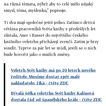
na různá témata, nýbrž aby to celé mělo nějaký
smysl, téma, myšlenku," popisuje.
Ti dva mají společné ještě jedno. Zatímco drtivá
většina pracovníků Světa knihy z předešlých let
zůstala, Auer i Basset do největšího českého
knižního veletrhu přicházejí zvenčí. Zatím je brzy
soudit. Teprve za pár let se uvidí, jestli se o nich
bude hovořit jako o mužích změny.
Veletrh Svět knihy má po 20 letech nového
ředitele. Musíme dostat zpět malé
nakladatele, říká
- čtěte ZDE
Bývalá šéfka veletrhu Svět knihy Kalinová
dostala řád od španělského krále
- čtěte ZDE