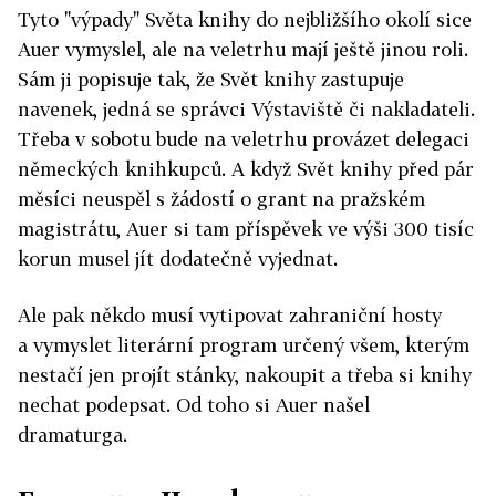
Tyto "výpady" Světa knihy do nejbližšího okolí sice
Auer vymyslel, ale na veletrhu mají ještě jinou roli.
Sám ji popisuje tak, že Svět knihy zastupuje
navenek, jedná se správci Výstaviště či nakladateli.
Třeba v sobotu bude na veletrhu provázet delegaci
německých knihkupců. A když Svět knihy před pár
měsíci neuspěl s žádostí o grant na pražském
magistrátu, Auer si tam příspěvek ve výši 300 tisíc
korun musel jít dodatečně vyjednat.
Ale pak někdo musí vytipovat zahraniční hosty
a vymyslet literární program určený všem, kterým
nestačí jen projít stánky, nakoupit a třeba si knihy
nechat podepsat. Od toho si Auer našel
dramaturga.