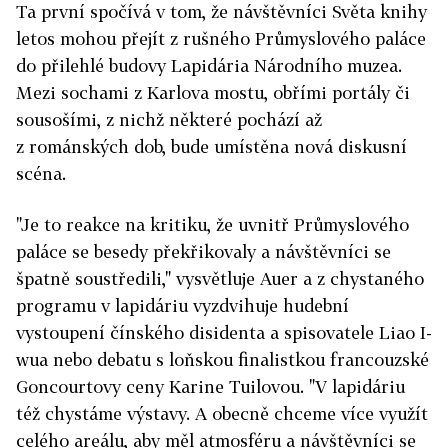
Ta první spočívá v tom, že návštěvníci Světa knihy
letos mohou přejít z rušného Průmyslového paláce
do přilehlé budovy Lapidária Národního muzea.
Mezi sochami z Karlova mostu, obřími portály či
sousošími, z nichž některé pochází až
z románských dob, bude umístěna nová diskusní
scéna.
"Je to reakce na kritiku, že uvnitř Průmyslového
paláce se besedy překřikovaly a návštěvníci se
špatně soustředili," vysvětluje Auer a z chystaného
programu v lapidáriu vyzdvihuje hudební
vystoupení čínského disidenta a spisovatele Liao I-
wua nebo debatu s loňskou finalistkou francouzské
Goncourtovy ceny Karine Tuilovou. "V lapidáriu
též chystáme výstavy. A obecně chceme více využít
celého areálu, aby měl atmosféru a návštěvníci se