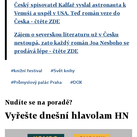
Český spisovatel Kalfař vyslal astronauta k
Venuši a uspěl v USA. Teď román veze do
Česka
- čtěte ZDE
Zájem o severskou literaturu už v Česku
nestoupá, zato každý román Joa Nesboho se
prodává lépe
- čtěte ZDE
#knižní festival
#Svět knihy
#Průmyslový palác Praha
#DOX
Nudíte se na poradě?
Vyřešte dnešní hlavolam HN