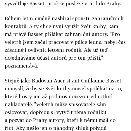
vysvětluje Basset, proč se posléze vrátil do Prahy.
Během let nicméně nasbíral spoustu zahraničních
kontaktů. A ty chce nyní využít Svět knihy, kam
má právě Basset přilákat zahraniční autory. "Pro
veletrh jsem začal pracovat v půlce ledna, nebyl čas
zásadněji ovlivnit letošní ročník. Ale už teď
dojednáváme účast autorů pro ten příští,"
poznamenává.
Stejně jako Radovan Auer si ani Guillaume Basset
nemyslí, že by se Svět knihy musel spoléhat na to,
které hosty mu až pod nos dovezou jednotliví
nakladatelé. "Veletrh může spisovatele sám
oslovovat, dopředu si vytyčit téma ročníku
a pozvat do Prahy autory, kteří k němu mají co
říct. Aby nešlo jen o náhodný shluk pořadů