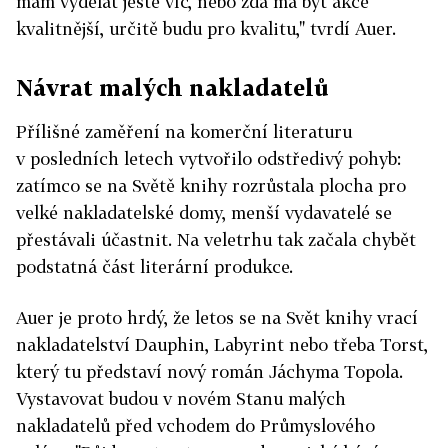
mám vydělat ještě víc, nebo zda má být akce
kvalitnější, určitě budu pro kvalitu," tvrdí Auer.
Návrat malých nakladatelů
Přílišné zaměření na komerční literaturu
v posledních letech vytvořilo odstředivý pohyb:
zatímco se na Světě knihy rozrůstala plocha pro
velké nakladatelské domy, menší vydavatelé se
přestávali účastnit. Na veletrhu tak začala chybět
podstatná část literární produkce.
Auer je proto hrdý, že letos se na Svět knihy vrací
nakladatelství Dauphin, Labyrint nebo třeba Torst,
který tu představí nový román Jáchyma Topola.
Vystavovat budou v novém Stanu malých
nakladatelů před vchodem do Průmyslového