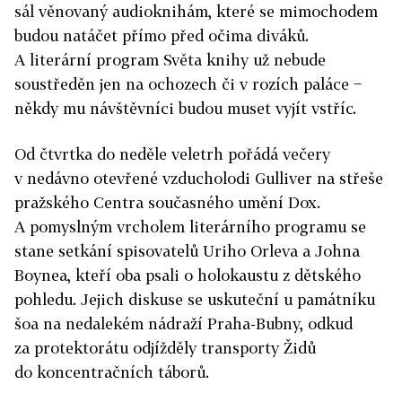
sál věnovaný audioknihám, které se mimochodem
budou natáčet přímo před očima diváků.
A literární program Světa knihy už nebude
soustředěn jen na ochozech či v rozích paláce −
někdy mu návštěvníci budou muset vyjít vstříc.
Od čtvrtka do neděle veletrh pořádá večery
v nedávno otevřené vzducholodi Gulliver na střeše
pražského Centra současného umění Dox.
A pomyslným vrcholem literárního programu se
stane setkání spisovatelů Uriho Orleva a Johna
Boynea, kteří oba psali o holokaustu z dětského
pohledu. Jejich diskuse se uskuteční u památníku
šoa na nedalekém nádraží Praha-Bubny, odkud
za protektorátu odjížděly transporty Židů
do koncentračních táborů.