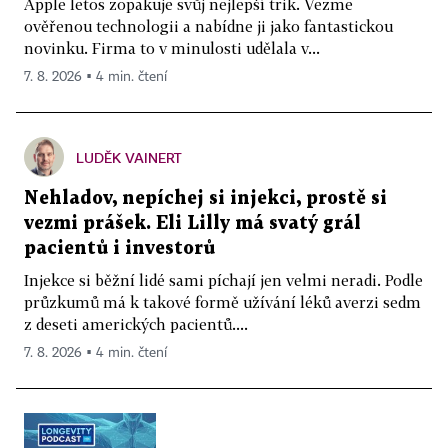
Apple letos zopakuje svůj nejlepší trik. Vezme
ověřenou technologii a nabídne ji jako fantastickou
novinku. Firma to v minulosti udělala v...
7. 8. 2026 ▪ 4 min. čtení
LUDĚK VAINERT
Nehladov, nepíchej si injekci, prostě si
vezmi prášek. Eli Lilly má svatý grál
pacientů i investorů
Injekce si běžní lidé sami píchají jen velmi neradi. Podle
průzkumů má k takové formě užívání léků averzi sedm
z deseti amerických pacientů....
7. 8. 2026 ▪ 4 min. čtení