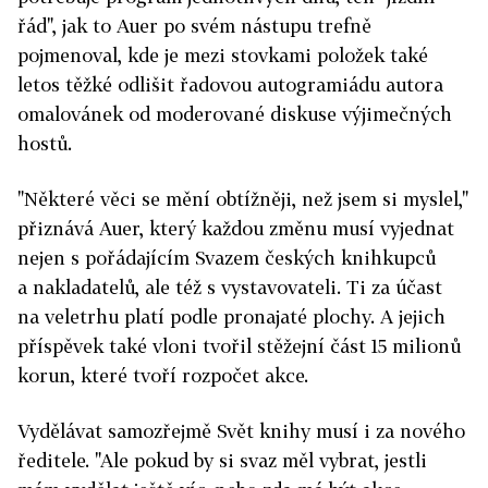
řád", jak to Auer po svém nástupu trefně
pojmenoval, kde je mezi stovkami položek také
letos těžké odlišit řadovou autogramiádu autora
omalovánek od moderované diskuse výjimečných
hostů.
"Některé věci se mění obtížněji, než jsem si myslel,"
přiznává Auer, který každou změnu musí vyjednat
nejen s pořádajícím Svazem českých knihkupců
a nakladatelů, ale též s vystavovateli. Ti za účast
na veletrhu platí podle pronajaté plochy. A jejich
příspěvek také vloni tvořil stěžejní část 15 milionů
korun, které tvoří rozpočet akce.
Vydělávat samozřejmě Svět knihy musí i za nového
ředitele. "Ale pokud by si svaz měl vybrat, jestli