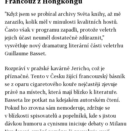
Francouz z Hongkongu
"Když jsem se probíral archivy Světa knihy, až mě
zarazilo, kolik měl v minulosti kvalitních hostů.
Často však v programu zapadli, protože veletrh
jejich účast neuměl dostatečně zdůraznit,"
vysvětluje nový dramaturg literární části veletrhu
Guillaume Basset.
Rozpráví v pražské kavárně Jericho, což je
příznačné. Tento v Česku žijící francouzský básník
se z oparu cigaretového kouře nejčastěji zjevuje
právě na místech, která mají blízko k literatuře.
Basseta lze potkat na kdejakém autorském čtení.
Pokud ho zrovna sám nemoderuje, zdržuje se
v blízkosti spisovatelů a popelníků, kde s jistou
dávkou humoru a cynismu iniciuje debaty o Milanu