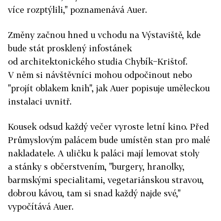
více rozptýlili," poznamenává Auer.
Změny začnou hned u vchodu na Výstaviště, kde
bude stát prosklený infostánek
od architektonického studia Chybík−Krištof.
V něm si návštěvníci mohou odpočinout nebo
"projít oblakem knih", jak Auer popisuje uměleckou
instalaci uvnitř.
Kousek odsud každý večer vyroste letní kino. Před
Průmyslovým palácem bude umístěn stan pro malé
nakladatele. A uličku k paláci mají lemovat stoly
a stánky s občerstvením, "burgery, hranolky,
barmskými specialitami, vegetariánskou stravou,
dobrou kávou, tam si snad každý najde své,"
vypočítává Auer.