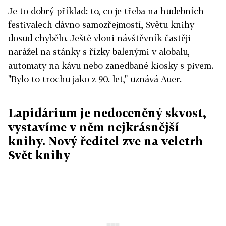
Je to dobrý příklad: to, co je třeba na hudebních
festivalech dávno samozřejmostí, Světu knihy
dosud chybělo. Ještě vloni návštěvník častěji
narážel na stánky s řízky balenými v alobalu,
automaty na kávu nebo zanedbané kiosky s pivem.
"Bylo to trochu jako z 90. let," uznává Auer.
Lapidárium je nedoceněný skvost,
vystavíme v něm nejkrásnější
knihy. Nový ředitel zve na veletrh
Svět knihy