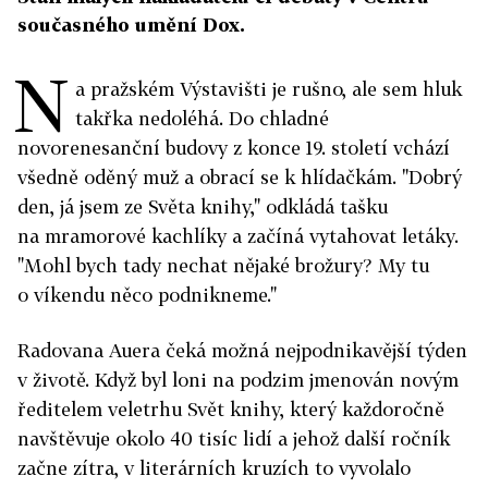
současného umění Dox.
N
a pražském Výstavišti je rušno, ale sem hluk
takřka nedoléhá. Do chladné
novorenesanční budovy z konce 19. století vchází
všedně oděný muž a obrací se k hlídačkám. "Dobrý
den, já jsem ze Světa knihy," odkládá tašku
na mramorové kachlíky a začíná vytahovat letáky.
"Mohl bych tady nechat nějaké brožury? My tu
o víkendu něco podnikneme."
Radovana Auera čeká možná nejpodnikavější týden
v životě. Když byl loni na podzim jmenován novým
ředitelem veletrhu Svět knihy, který každoročně
navštěvuje okolo 40 tisíc lidí a jehož další ročník
začne zítra, v literárních kruzích to vyvolalo