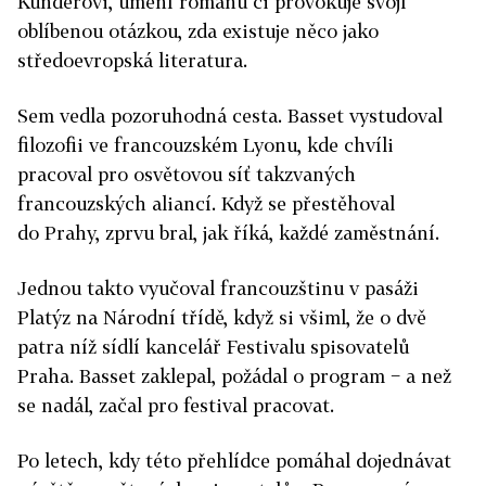
Kunderovi, umění románu či provokuje svojí
oblíbenou otázkou, zda existuje něco jako
středoevropská literatura.
Sem vedla pozoruhodná cesta. Basset vystudoval
filozofii ve francouzském Lyonu, kde chvíli
pracoval pro osvětovou síť takzvaných
francouzských aliancí. Když se přestěhoval
do Prahy, zprvu bral, jak říká, každé zaměstnání.
Jednou takto vyučoval francouzštinu v pasáži
Platýz na Národní třídě, když si všiml, že o dvě
patra níž sídlí kancelář Festivalu spisovatelů
Praha. Basset zaklepal, požádal o program − a než
se nadál, začal pro festival pracovat.
Po letech, kdy této přehlídce pomáhal dojednávat