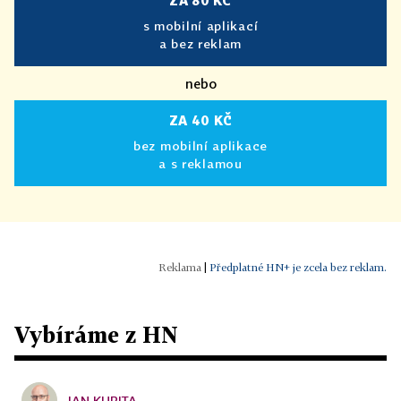
ZA 80 KČ
s mobilní aplikací
a bez reklam
nebo
ZA 40 KČ
bez mobilní aplikace
a s reklamou
|
Předplatné HN+ je zcela bez reklam.
Vybíráme z HN
JAN KUBITA