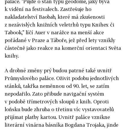
paláce. "Půjde o stan typu geodome, jaký bývá
k vidění na festivalech. Zastřešuje ho
nakladatelství Baobab, které má zkušenosti
z nezávislých knižních veletrhů typu Knihex či
Tabook," líčí Auer v narážce na menší akce
pořádané v Praze a Táboře, jež před lety vznikly
částečně jako reakce na komerční orientaci Světa
knihy.
A drobné změny prý budou patrné také uvnitř
Průmyslového paláce. Oživit podobu jednotlivých
stánků, takřka neměnnou od 90. let, se zatím
nepodařilo. Zato přibude navigační systém
v podobě třímetrových sloupů z knih. Oproti
loňsku bude zhruba o třetinu víc vystavovatelů
přijímat platby kartou. Uvnitř paláce vznikne
literární vinárna básníka Bogdana Trojaka, jinde