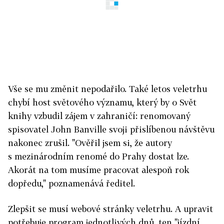
Vše se mu změnit nepodařilo. Také letos veletrhu
chybí host světového významu, který by o Svět
knihy vzbudil zájem v zahraničí: renomovaný
spisovatel John Banville svoji přislíbenou návštěvu
nakonec zrušil. "Ověřil jsem si, že autory
s mezinárodním renomé do Prahy dostat lze.
Akorát na tom musíme pracovat alespoň rok
dopředu," poznamenává ředitel.
Zlepšit se musí webové stránky veletrhu. A upravit
potřebuje program jednotlivých dnů, ten "jízdní