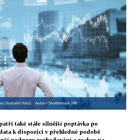
u (ilustrační foto).
Autor ▪
Shutterstock, HN
atří také stále silnější poptávka po
 data k dispozici v přehledné podobě
epší podporu rozhodování a reakce na