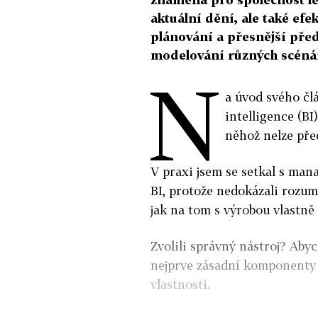
aktuální dění, ale také efe
plánování a přesnější pře
modelování různých scénář
N
a úvod svého člá
intelligence (BI
něhož nelze př
V praxi jsem se setkal s mana
BI, protože nedokázali rozum
jak na tom s výrobou vlastně 
Zvolili správný nástroj? Ab
nejprve zásadní komponenty 
vlastnosti.