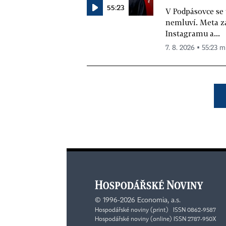
55:23
V Podpásovce se
nemluví. Meta z
Instagramu a...
7. 8. 2026 ▪ 55:23 m
©
1996-2026
Economia, a.s.
Hospodářské noviny (print) ISSN 0862-9587
Hospodářské noviny (online) ISSN 2787-950X