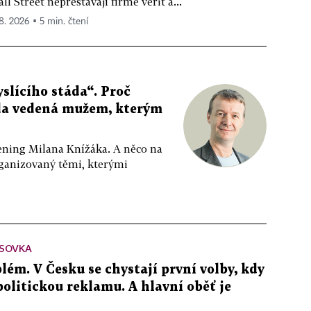
ll Street nepřestávají firmě věřit a...
 8. 2026 ▪ 5 min. čtení
slícího stáda“. Proč
da vedená mužem, kterým
ppening Milana Knížáka. A něco na
rganizovaný těmi, kterými
SOVKA
lém. V Česku se chystají první volby, kdy
 politickou reklamu. A hlavní oběť je