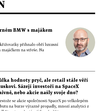
N
 černém BMW s majákem
 křižovatky přihnalo obří luxusní
m majáčkem na střeše. Na
ůlka hodnoty pryč, ale retail stále věří
uskovi. Sázejí investoři na SpaceX
aivně, nebo akcie našly svoje dno?
estože se akcie společnosti SpaceX po velkolepém
butu na burze výrazně propadly, mnozí analytici z