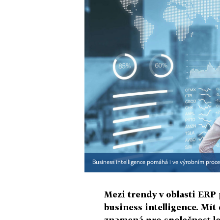
Business intelligence pomáhá i ve výrobním proces
Mezi trendy v oblasti ERP p
business intelligence. Mít
znamená pro společnost l