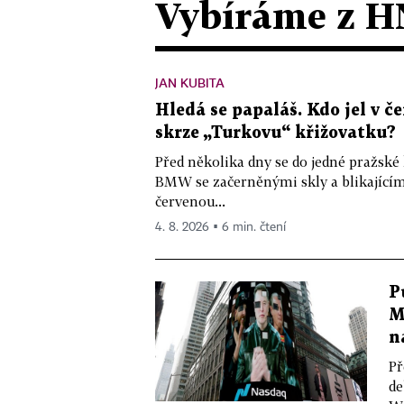
Vybíráme z H
JAN KUBITA
Hledá se papaláš. Kdo jel v
skrze „Turkovu“ křižovatku?
Před několika dny se do jedné pražské
BMW se začerněnými skly a blikající
červenou...
4. 8. 2026 ▪ 6 min. čtení
P
M
n
Př
de