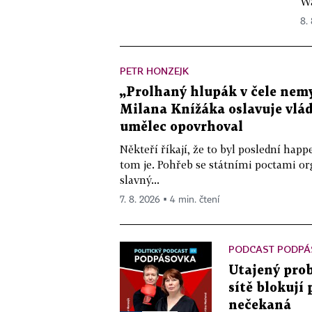
Wa
8.
PETR HONZEJK
„Prolhaný hlupák v čele nemy
Milana Knížáka oslavuje vlá
umělec opovrhoval
Někteří říkají, že to byl poslední ha
tom je. Pohřeb se státními poctami o
slavný...
7. 8. 2026 ▪ 4 min. čtení
PODCAST PODPÁ
Utajený prob
sítě blokují
nečekaná