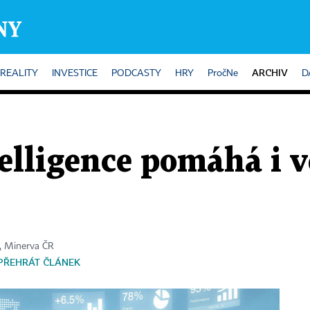
ARCHIV
REALITY
INVESTICE
PODCASTY
HRY
PročNe
D
telligence pomáhá i 
ii, Minerva ČR
PŘEHRÁT ČLÁNEK