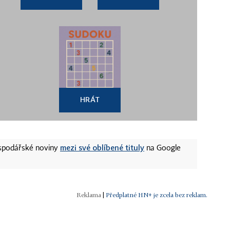
HRÁT
mezi své oblíbené tituly
ospodářské noviny
na Google
|
Předplatné HN+ je zcela bez reklam.