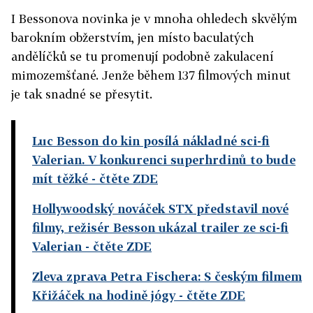
I Bessonova novinka je v mnoha ohledech skvělým
barokním obžerstvím, jen místo baculatých
andělíčků se tu promenují podobně zakulacení
mimozemšťané. Jenže během 137 filmových minut
je tak snadné se přesytit.
Luc Besson do kin posílá nákladné sci-fi
Valerian. V konkurenci superhrdinů to bude
mít těžké
- čtěte ZDE
Hollywoodský nováček STX představil nové
filmy, režisér Besson ukázal trailer ze sci-fi
Valerian
- čtěte ZDE
Zleva zprava Petra Fischera: S českým filmem
Křižáček na hodině jógy
- čtěte ZDE