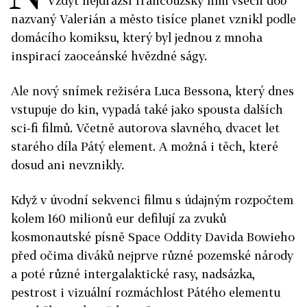
Vždyť nejdražší francouzský film všech dob
nazvaný Vale­rián a město tisíce planet vznikl podle
domácího komiksu, který byl jednou z mnoha
inspirací zaoceánské hvězdné ságy.
Ale nový snímek režiséra Luca Bessona, který dnes
vstupuje do kin, vypadá také jako spousta dalších
sci-fi filmů. Včetně autorova slavného, dvacet let
starého díla Pátý element. A možná i těch, které
dosud ani nevznikly.
Když v úvodní sekvenci filmu s údajným rozpočtem
kolem 160 milionů eur defilují za zvuků
kosmonautské písně Space Oddity Davida Bowieho
před očima diváků nejprve různé pozemské národy
a poté různé intergalaktické rasy, nadsázka,
pestrost i vizuální rozmáchlost Pátého elementu