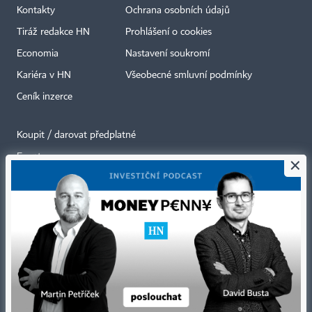
Kontakty
Ochrana osobních údajů
Tiráž redakce HN
Prohlášení o cookies
Economia
Nastavení soukromí
Kariéra v HN
Všeobecné smluvní podmínky
Ceník inzerce
Koupit / darovat předplatné
Eventy
×
Newslettery
RSS kanály
Autorská práva vykonává vydavatel. Bez písemného svolení vydavatele je
zakázáno jakékoli užití částí nebo celku díla, zejména rozmnožování a šíření
jakýmkoli způsobem, mechanickým nebo elektronickým, v českém nebo
jiném jazyce. Bez souhlasu vydavatele je zakázáno též rozmnožování
obsahu pro účely automatizované analýzy textů nebo dat