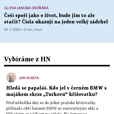
GLOSA JAKUBA DVOŘÁKA
Češi spoří jako o život, bude jim to ale
stačit? Čísla ukazují na jeden velký zádrhel
29. 7. 2026 ▪ 2 min. čtení
Vybíráme z HN
JAN KUBITA
Hledá se papaláš. Kdo jel v černém BMW s
majákem skrze „Turkovu“ křižovatku?
Před několika dny se do jedné pražské křižovatky
přihnalo obří luxusní BMW se začerněnými skly a
blikajícím majáčkem na střeše. Na červenou...