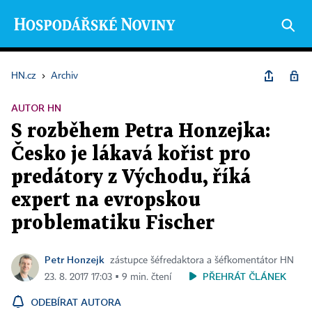
HN.cz
›
Archiv
AUTOR HN
S rozběhem Petra Honzejka:
Česko je lákavá kořist pro
predátory z Východu, říká
expert na evropskou
problematiku Fischer
Petr Honzejk
zástupce šéfredaktora a šéfkomentátor HN
PŘEHRÁT ČLÁNEK
23. 8. 2017 17:03 ▪ 9 min. čtení
ODEBÍRAT AUTORA