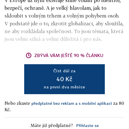
V Evropě už nyní existuje silné volání po identitě,
bezpečí, ochraně. A je velký hlavolam, jak to
skloubit s volným trhem a volným pohybem osob.
V podstatě jde o to, zkrotit globalizaci, aby sloužila,
ne aby rozkládala společnost. To jsou témata, která
jsou velmi silná a velmi důležitá i pro nás.
ZBÝVÁ VÁM JEŠTĚ 90 % ČLÁNKU
Číst dál za
40 Kč
na první dva měsíce
Nebo zkuste
za 80
předplatné bez reklam a s mobilní aplikací
Kč.
Máte již předplatné?
Přihlaste se