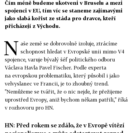
Čím méně budeme ukotveni v Bruselu a mezi
spojenci v EU, tím víc se staneme zajímavými
jako slabá kořist ze stáda pro dravce, kteří
přicházejí z Východu.
N
aše země se dobrovolně izoluje, ztrácíme
schopnost hledat v Evropské unii mimo V4
spojence, varuje bývalý šéf politického odboru
Václava Havla Pavel Fischer. Podle experta
na evropskou problematiku, který působil i jako
velvyslanec ve Francii, je to zhoubný trend.
"Nemůžeme se tvářit, že o nic nejde, že přežijeme
uprostřed Evropy, aniž bychom někam patřili," říká
v rozhovoru pro HN.
HN: Před rokem se zdálo, že v Evropě vítězí