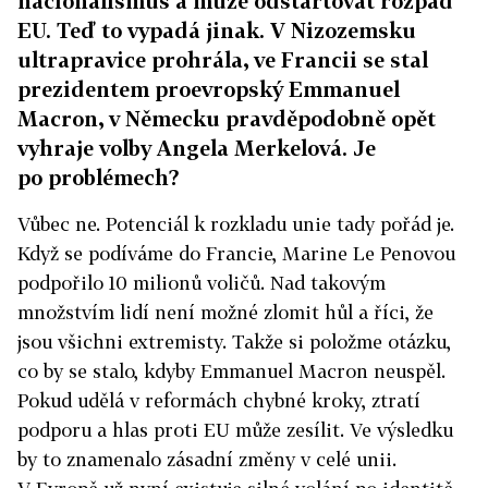
nacionalismus a může odstartovat rozpad
EU. Teď to vypadá jinak. V Nizozemsku
ultrapravice prohrála, ve Francii se stal
prezidentem proevropský Emmanuel
Macron, v Německu pravděpodobně opět
vyhraje volby Angela Merkelová. Je
po problémech?
Vůbec ne. Potenciál k rozkladu unie tady pořád je.
Když se podíváme do Francie, Marine Le Penovou
podpořilo 10 milionů voličů. Nad takovým
množstvím lidí není možné zlomit hůl a říci, že
jsou všichni extremisty. Takže si položme otázku,
co by se stalo, kdyby Emmanuel Macron neuspěl.
Pokud udělá v reformách chybné kroky, ztratí
podporu a hlas proti EU může zesílit. Ve výsledku
by to znamenalo zásadní změny v celé unii.