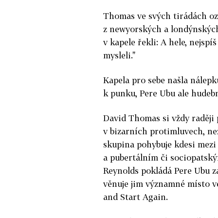
Thomas ve svých tirádách oz
z newyorských a londýnských 
v kapele řekli: A hele, nejsp
mysleli."
Kapela pro sebe našla nálepku 
k punku, Pere Ubu ale hudebn
David Thomas si vždy raději 
v bizarních protimluvech, ne
skupina pohybuje kdesi mezi 
a pubertálním či sociopatsk
Reynolds pokládá Pere Ubu za
věnuje jim významné místo v
and Start Again.