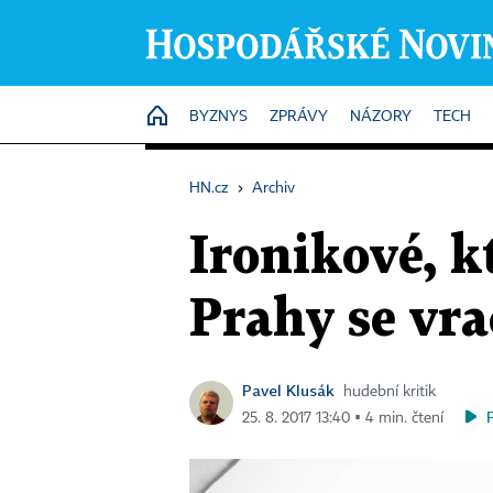
HOME
BYZNYS
ZPRÁVY
NÁZORY
TECH
HN.cz
›
Archiv
Ironikové, k
Prahy se vra
Pavel Klusák
hudební kritik
25. 8. 2017 13:40 ▪ 4 min. čtení