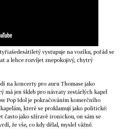
yřiašedesátiletý vystupuje na vozíku, pořád se
t a lehce rozvíjet znepokojivý, chytrý
odí na koncerty pro auru Thomase jako
rý má jen škleb pro návraty zestárlých kapel
 show Pop Idol je pokračováním komerčního
kapelám, které se proklamují jako politické:
šet často jako sžíravě ironickou, on sám se
vrdí, že vše, co kdy dělal, myslel vážně.