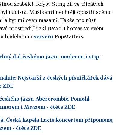
inou zbabělci. Kdyby Sting žil ve třicátých
byl nacista. Muzikanti nechtějí opustit scénu:
ání a být milován masami. Takže pro růst
avé prostředí," řekl David Thomas ve svém
ylu hudebnímu
serveru
PopMatters.
ebný dal českému jazzu modernu i vtip
-
luje: Nejstarší z českých písničkářek dává
e ZDE
 českého jazzu Abercrombie. Pomohl
Hammerem i Mrazem
- čtěte ZDE
vá. Česká kapela Lucie koncertem připomene,
razem
- čtěte ZDE