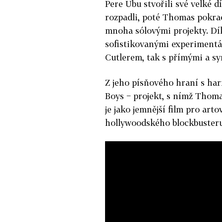
Pere Ubu stvořili své velké dí
rozpadli, poté Thomas pokra
mnoha sólovými projekty. Díky
sofistikovanými experimentá
Cutlerem, tak s přímými a syr
Z jeho písňového hraní s ha
Boys − projekt, s nímž Thoma
je jako jemnější film pro art
hollywoodského blockbusteru,"