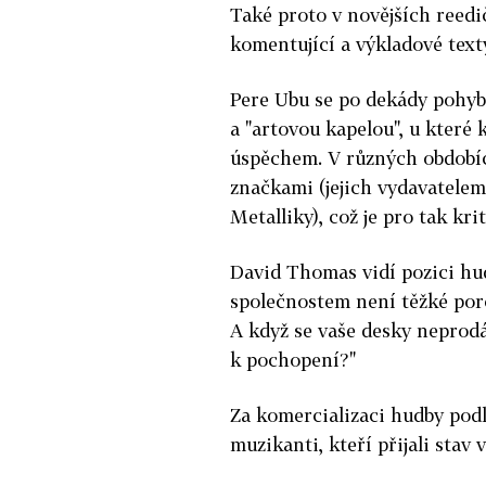
Také proto v novějších reedi
komentující a výkladové texty
Pere Ubu se po dekády pohybu
a "artovou kapelou", u které
úspěchem. V různých obdobíc
značkami (jejich vydavatele
Metalliky), což je pro tak kr
David Thomas vidí pozici hu
společnostem není těžké por
A když se vaše desky neprodáv
k pochopení?"
Za komercializaci hudby pod
muzikanti, kteří přijali stav v