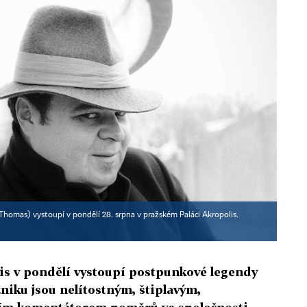
Thomas) vystoupí v pondělí 28. srpna v pražském Paláci Akropolis.
is v pondělí vystoupí postpunkové legendy
zniku jsou nelítostným, štiplavým,