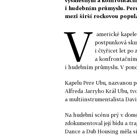
výsměšným a konfrontačn
i hudebním průmyslu. Pere
mezi širší rockovou popula
V
americké kapele 
postpunková skup
i čtyřicet let p
a konfrontačním
i hudebním průmyslu. V pond
Kapelu Pere Ubu, nazvanou p
Alfreda Jarryho Král Ubu, tv
a multiinstrumentalista Dav
Na hudební scénu prý v domo
zdokumentoval její bídu a tr
Dance a Dub Housing měla si