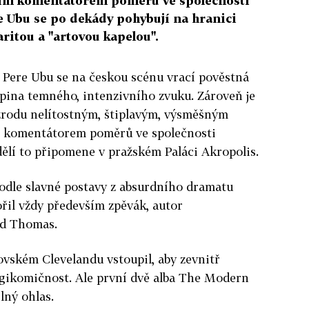
ím komentátorem poměrů ve společnosti
 Ubu se po dekády pohybují na hranici
ritou a "artovou kapelou".
Pere Ubu se na českou scénu vrací pověstná
ina temného, intenzivního zvuku. Zároveň je
o zrodu nelítostným, štiplavým, výsměšným
 komentátorem poměrů ve společnosti
ělí to připomene v pražském Paláci Akropolis.
odle slavné postavy z absurdního dramatu
ořil vždy především zpěvák, autor
id Thomas.
vském Clevelandu vstoupil, aby zevnitř
agikomičnost. Ale první dvě alba The Modern
lný ohlas.