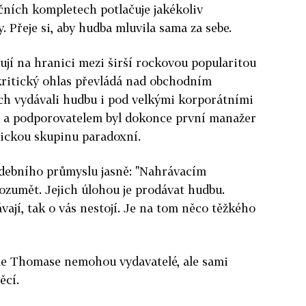
čních kompletech potlačuje jakékoliv
. Přeje si, aby hudba mluvila sama za sebe.
jí na hranici mezi širší rockovou popularitou
 kritický ohlas převládá nad obchodním
h vydávali hudbu i pod velkými korporátními
m a podporovatelem byl dokonce první manažer
itickou skupinu paradoxní.
debního průmyslu jasně: "Nahrávacím
ozumět. Jejich úlohou je prodávat hudbu.
ají, tak o vás nestojí. Je na tom něco těžkého
le Thomase nemohou vydavatelé, ale sami
ěcí.