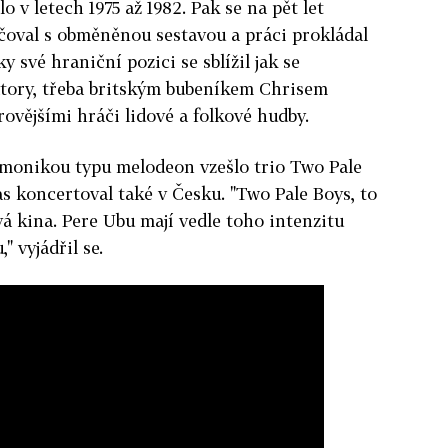
lo v letech 1975 až 1982. Pak se na pět let
čoval s obměněnou sestavou a práci prokládal
 své hraniční pozici se sblížil jak se
tory, třeba britským bubeníkem Chrisem
ovějšími hráči lidové a folkové hudby.
rmonikou typu melodeon vzešlo trio Two Pale
s koncertoval také v Česku. "Two Pale Boys, to
ová kina. Pere Ubu mají vedle toho intenzitu
 vyjádřil se.