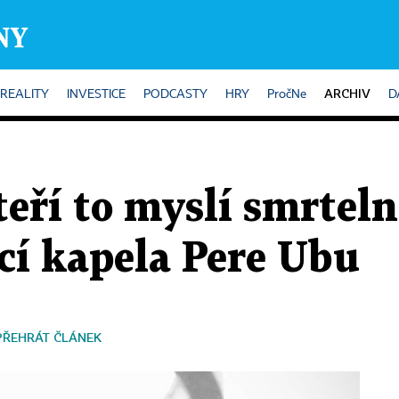
ARCHIV
REALITY
INVESTICE
PODCASTY
HRY
PročNe
D
teří to myslí smrtel
cí kapela Pere Ubu
PŘEHRÁT ČLÁNEK