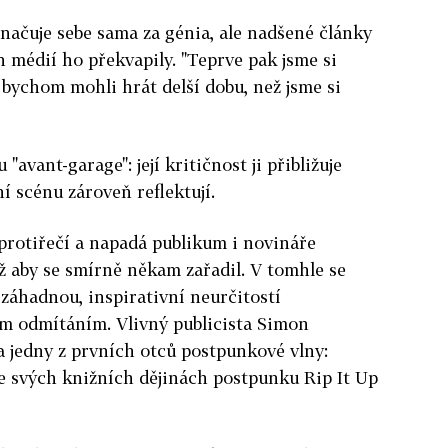
načuje sebe sama za génia, ale nadšené články
médií ho překvapily. "Teprve pak jsme si
íš bychom mohli hrát delší dobu, než jsme si
"avant-garage": její kritičnost ji přibližuje
í scénu zároveň reflektují.
protiřečí a napadá publikum i novináře
ž aby se smírně někam zařadil. V tomhle se
záhadnou, inspirativní neurčitostí
ým odmítáním. Vlivný publicista Simon
 jedny z prvních otců postpunkové vlny:
e svých knižních dějinách postpunku Rip It Up