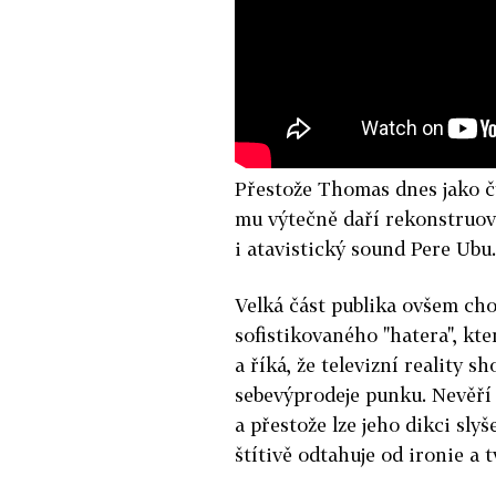
Přestože Thomas dnes jako čt
mu výtečně daří rekonstruova
i atavistický sound Pere Ubu.
Velká část publika ovšem ch
sofistikovaného "hatera", kte
a říká, že televizní reality
sebevýprodeje punku. Nevěří 
a přestože lze jeho dikci sly
štítivě odtahuje od ironie a t