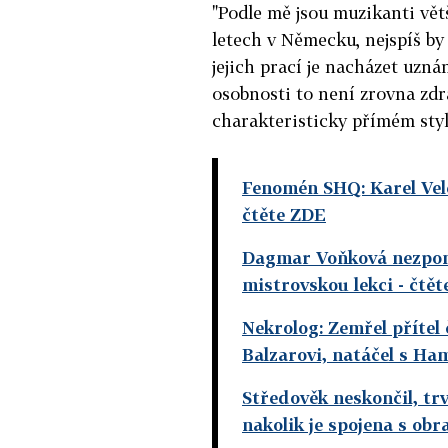
"Podle mě jsou muzikanti větš
letech v Německu, nejspíš by 
jejich prací je nacházet uzn
osobnosti to není zrovna zdr
charakteristicky přímém st
Fenomén SHQ: Karel Vel
čtěte ZDE
Dagmar Voňková nezpoma
mistrovskou lekci
- čtět
Nekrolog: Zemřel přítel
Balzarovi, natáčel s 
Středověk neskončil, tr
nakolik je spojena s ob