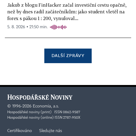
Jakub z blogu FinHacker začal investiční cestu opačně,
než by dnes radil začátečníkům: jako student vletěl na
forex s pákou 1 : 200, vynuloval...
5. 8. 2026 ▪ 21:50 min.
DALŠÍ ZPRÁVY
©
1996-2026
Economia, a.s.
Hospodářské noviny (print) ISSN 0862-9587
Hospodářské noviny (online) ISSN 2787-950X
Certifikováno
Sledujte nás