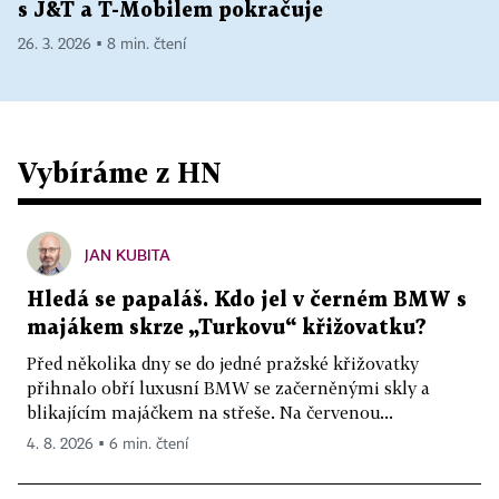
s J&T a T-Mobilem pokračuje
26. 3. 2026 ▪ 8 min. čtení
Vybíráme z HN
JAN KUBITA
Hledá se papaláš. Kdo jel v černém BMW s
majákem skrze „Turkovu“ křižovatku?
Před několika dny se do jedné pražské křižovatky
přihnalo obří luxusní BMW se začerněnými skly a
blikajícím majáčkem na střeše. Na červenou...
4. 8. 2026 ▪ 6 min. čtení