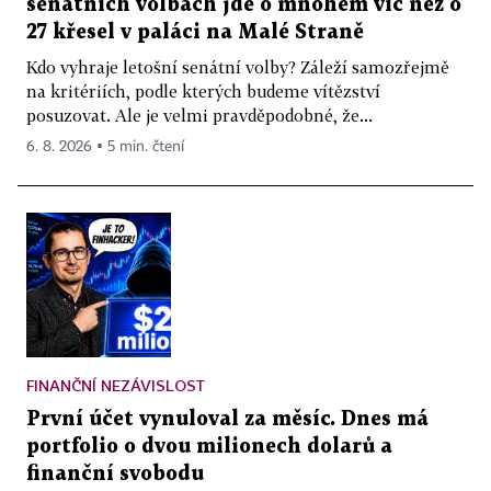
senátních volbách jde o mnohem víc než o
27 křesel v paláci na Malé Straně
Kdo vyhraje letošní senátní volby? Záleží samozřejmě
na kritériích, podle kterých budeme vítězství
posuzovat. Ale je velmi pravděpodobné, že...
6. 8. 2026 ▪ 5 min. čtení
FINANČNÍ NEZÁVISLOST
První účet vynuloval za měsíc. Dnes má
portfolio o dvou milionech dolarů a
finanční svobodu