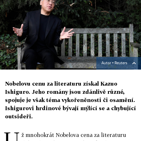
Autor ▪
Reuters
Nobelovu cenu za literaturu získal Kazuo
Ishiguro. Jeho romány jsou zdánlivě různé,
spojuje je však téma vykořeněnosti či osamění.
Ishigurovi hrdinové bývají mýlící se a chybující
outsideři.
U
ž mnohokrát Nobelova cena za literaturu