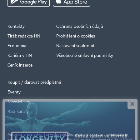
Kontakty
Ochrana osobních údajů
Tiráž redakce HN
Prohlášení o cookies
Economia
Nastavení soukromí
Kariéra v HN
Všeobecné smluvní podmínky
Ceník inzerce
Koupit / darovat předplatné
Eventy
×
Newslettery
RSS kanály
Autorská práva vykonává vydavatel. Bez písemného svolení vydavatele je