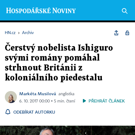
HN.cz
›
Archiv
Čerstvý nobelista Ishiguro
svými romány pomáhal
strhnout Británii z
koloniálního piedestalu
Markéta Musilová
anglistka
PŘEHRÁT ČLÁNEK
6. 10. 2017 00:00 ▪ 5 min. čtení
ODEBÍRAT AUTORKU