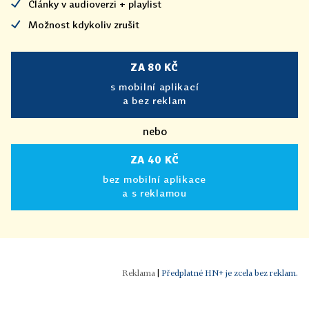
Články v audioverzi + playlist
Možnost kdykoliv zrušit
ZA 80 KČ
s mobilní aplikací
a bez reklam
nebo
ZA 40 KČ
bez mobilní aplikace
a s reklamou
|
Předplatné HN+ je zcela bez reklam.