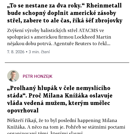
„To se nestane za dva roky.“ Rheinmetall
bude schopný doplnit americké zásoby
střel, zabere to ale čas, říká šéf zbrojovky
Zvýšení výroby balistických střel ATACMS ve
spolupráci s americkou firmou Lockheed Martin
nějakou dobu potrvá. Agentuře Reuters to řekl...
7. 8. 2026 ▪ 3 min. čtení
PETR HONZEJK
„Prolhaný hlupák v čele nemyslícího
stáda“. Proč Milana Knížáka oslavuje
vláda vedená mužem, kterým umělec
opovrhoval
Někteří říkají, že to byl poslední happening Milana
Knížáka. A něco na tom je. Pohřeb se státními poctami
organizovaný těmi, kterými slavný...