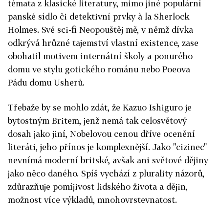
témata z klasické literatury, mimo jiné populární
panské sídlo či detektivní prvky à la Sherlock
Holmes. Své sci-fi Neopouštěj mě, v němž dívka
odkrývá hrůzné tajemství vlastní existence, zase
obohatil motivem internátní školy a ponurého
domu ve stylu gotického románu nebo Poeova
Pádu domu Usherů.
Třebaže by se mohlo zdát, že Kazuo Ishiguro je
bytostným Britem, jenž nemá tak celosvětový
dosah jako jiní, Nobelovou cenou dříve ocenění
literáti, jeho přínos je komplexnější. Jako "cizinec"
nevnímá moderní britské, avšak ani světové dějiny
jako něco daného. Spíš vychází z plurality názorů,
zdůrazňuje pomíjivost lidského života a dějin,
možnost více výkladů, mnohovrstevnatost.