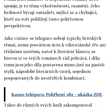
spojuje, je to téma vykořeněnosti, osamění. Jeho
hrdinové bývají outsideři, mýlící se a chybující,
kteří na svět pohlížejí často pokřivenou
perspektivou.
Jako cizinec se Ishiguro nebojí typicky britských
témat, nemá posvátnou úctu k viktoriánské éře ani
třídnímu systému, natož k literární klasice, se
kterou si ve svých románech rád pohrává. I díky
tomu jsou jeho díla postavena mimo jiné na pastiši
stylů, nápodobě literárních vzorů, nejednou
pospojovaných do neotřelých kombinací.
Kazuo Ishiguro: Pohřbený obr
- ukázka ZDE
Takto do různých svých knih zakomponoval