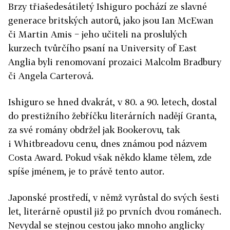
Brzy třiašedesátiletý Ishiguro pochází ze slavné
generace britských autorů, jako jsou Ian McEwan
či Martin Amis − jeho učiteli na proslulých
kurzech tvůrčího psaní na University of East
Anglia byli renomovaní prozaici Malcolm Bradbury
či Angela Carterová.
Ishiguro se hned dvakrát, v 80. a 90. letech, dostal
do prestižního žebříčku literárních nadějí Granta,
za své romány obdržel jak Bookerovu, tak
i Whitbreadovu cenu, dnes známou pod názvem
Costa Award. Pokud však někdo klame tělem, zde
spíše jménem, je to právě tento autor.
Japonské prostředí, v němž vyrůstal do svých šesti
let, literárně opustil již po prvních dvou románech.
Nevydal se stejnou cestou jako mnoho anglicky