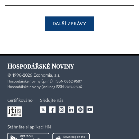
DALŠÍ ZPRÁVY
©
1996-2026
Economia, a.s.
Hospodářské noviny (print) ISSN 0862-9587
Hospodářské noviny (online) ISSN 2787-950X
Certifikováno
Sledujte nás
Stáhněte si aplikaci HN