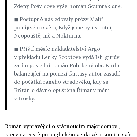
Zdeny Pošvicové vyšel román Soumrak dne.
◼ Postupně následovaly prózy Malíř
pomíjivého světa, Když jsme byli sirotci,
Neopouštěj mě a Nokturna.
◼ Příští měsíc nakladatelství Argo
v překladu Lenky Sobotové vydá Ishigurův
zatím poslední román Pohřbený obr. Knihu
balancující na pomezí fantasy autor zasadil
do počátků raného středověku, kdy se
Británie dávno opuštěná Římany mění
v trosky.
Román vyprávějící o stárnoucím majordomovi,
který na cestě po anglickém venkově bilancuje svůj