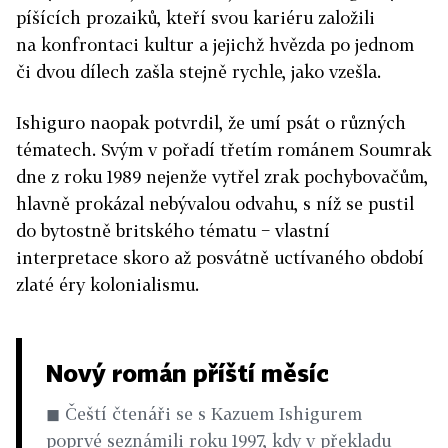
píšících prozaiků, kteří svou kariéru založili
na konfrontaci kultur a jejichž hvězda po jednom
či dvou dílech zašla stejně rychle, jako vzešla.
Ishiguro naopak potvrdil, že umí psát o různých
tématech. Svým v pořadí třetím románem Soumrak
dne z roku 1989 nejenže vytřel zrak pochybovačům,
hlavně prokázal nebývalou odvahu, s níž se pustil
do bytostně britského tématu − vlastní
interpretace skoro až posvátně uctívaného období
zlaté éry kolonialismu.
Nový román příští měsíc
◼ Čeští čtenáři se s Kazuem Ishigurem
poprvé seznámili roku 1997, kdy v překladu