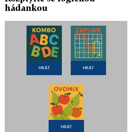
hádankou
HRÁT
HRÁT
HRÁT