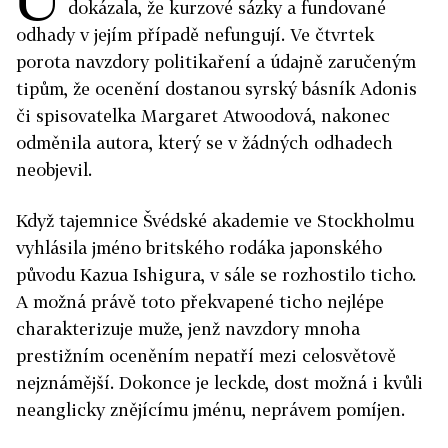
dokázala, že kurzové sázky a fundované
odhady v jejím případě nefungují. Ve čtvrtek
porota navzdory politikaření a údajně zaručeným
tipům, že ocenění dostanou syrský básník Adonis
či spisovatelka Margaret Atwoodová, nakonec
odměnila autora, který se v žádných odhadech
neobjevil.
Když tajemnice Švédské akademie ve Stockholmu
vyhlásila jméno britského rodáka japonského
původu Kazua Ishigura, v sále se rozhostilo ticho.
A možná právě toto překvapené ticho nejlépe
charakterizuje muže, jenž navzdory mnoha
prestižním oceněním nepatří mezi celosvětově
nejznámější. Dokonce je leckde, dost možná i kvůli
neanglicky znějícímu jménu, neprávem pomíjen.