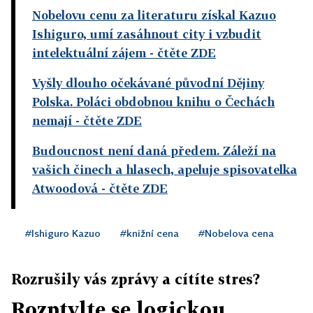
Nobelovu cenu za literaturu získal Kazuo
Ishiguro, umí zasáhnout city i vzbudit
intelektuální zájem
- čtěte ZDE
Vyšly dlouho očekávané původní Dějiny
Polska. Poláci obdobnou knihu o Čechách
nemají
- čtěte ZDE
Budoucnost není daná předem. Záleží na
vašich činech a hlasech, apeluje spisovatelka
Atwoodová
- čtěte ZDE
#Ishiguro Kazuo
#knižní cena
#Nobelova cena
Rozrušily vás zprávy a cítíte stres?
Rozptylte se logickou