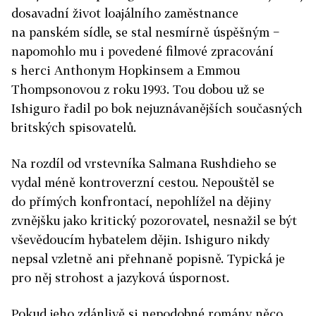
dosavadní život loajálního zaměstnance
na panském sídle, se stal nesmírně úspěšným −
napomohlo mu i povedené filmové zpracování
s herci Anthonym Hopkinsem a Emmou
Thompsonovou z roku 1993. Tou dobou už se
Ishiguro řadil po bok nejuznávanějších současných
britských spisovatelů.
Na rozdíl od vrstevníka Salmana Rushdieho se
vydal méně kontroverzní cestou. Nepouštěl se
do přímých konfrontací, nepohlížel na dějiny
zvnějšku jako kritický pozorovatel, nesnažil se být
vševědoucím hybatelem dějin. Ishiguro nikdy
nepsal vzletně ani přehnaně popisně. Typická je
pro něj strohost a jazyková úspornost.
Pokud jeho zdánlivě si nepodobné romány něco