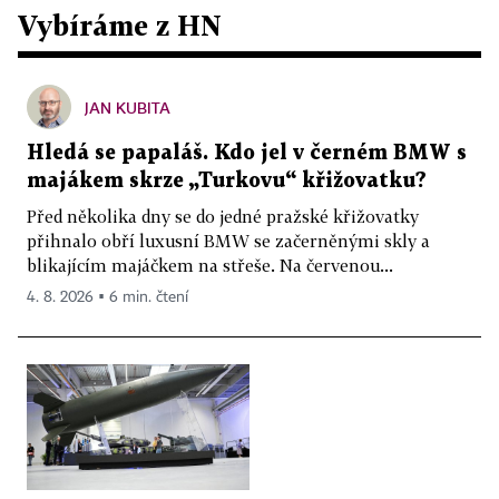
Vybíráme z HN
JAN KUBITA
Hledá se papaláš. Kdo jel v černém BMW s
majákem skrze „Turkovu“ křižovatku?
Před několika dny se do jedné pražské křižovatky
přihnalo obří luxusní BMW se začerněnými skly a
blikajícím majáčkem na střeše. Na červenou...
4. 8. 2026 ▪ 6 min. čtení