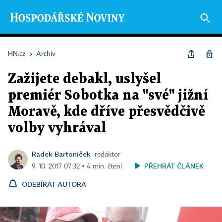
HN.cz
›
Archiv
Zažijete debakl, uslyšel
premiér Sobotka na "své" jižní
Moravě, kde dříve přesvědčivě
volby vyhrával
Radek Bartoníček
redaktor
PŘEHRÁT ČLÁNEK
9. 10. 2017 07:32 ▪ 4 min. čtení
ODEBÍRAT AUTORA