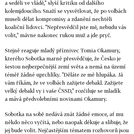
a seděli ve vládě," slyší kritiku od dalšího
kolemjdoucího. Snaží se vysvětlovat, že po volbách
museli dělat kompromisy a zdanění nechtěli
koaliční lidovci. "Nepřesvědčil jste mě, nebudu vás
volit," mávne nakonec rukou muž a jde pryč.
Stejně reaguje mladý příznivec Tomia Okamury,
kterého Sobotka marně přesvědčuje, že Česko je
šestou nejbezpečnější zemí světa a nemá na území
téměř žádné uprchlíky. "Děláte ze mě hlupáka. Já
vám říkám, že ve volbách zažijete debakl. Zažijete
velký debakl vy i vaše ČSSD," rozčiluje se mladík
a mává předvolebními novinami Okamury.
Sobotka na sobě nedává znát žádné emoce, ať mu
někdo něco vyčítá, nebo naopak děkuje a slibuje, že
jej bude volit. Nejčastějším tématem rozhovorů jsou