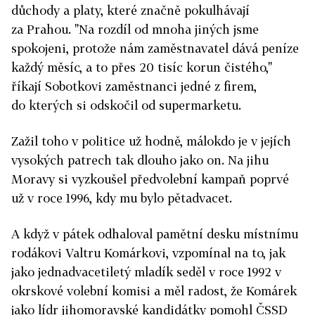
důchody a platy, které značně pokulhávají
za Prahou. "Na rozdíl od mnoha jiných jsme
spokojeni, protože nám zaměstnavatel dává peníze
každý měsíc, a to přes 20 tisíc korun čistého,"
říkají Sobotkovi zaměstnanci jedné z firem,
do kterých si odskočil od supermarketu.
Zažil toho v politice už hodně, málokdo je v jejích
vysokých patrech tak dlouho jako on. Na jihu
Moravy si vyzkoušel předvolební kampaň poprvé
už v roce 1996, kdy mu bylo pětadvacet.
A když v pátek odhaloval pamětní desku místnímu
rodákovi Valtru Komárkovi, vzpomínal na to, jak
jako jednadvacetiletý mladík seděl v roce 1992 v
okrskové volební komisi a měl radost, že Komárek
jako lídr jihomoravské kandidátky pomohl ČSSD