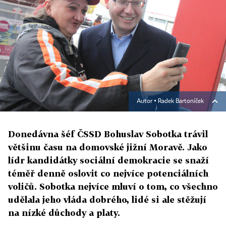
Autor ▪
Radek Bartoníček
Donedávna šéf ČSSD Bohuslav Sobotka trávil
většinu času na domovské jižní Moravě. Jako
lídr kandidátky sociální demokracie se snaží
téměř denně oslovit co nejvíce potenciálních
voličů. Sobotka nejvíce mluví o tom, co všechno
udělala jeho vláda dobrého, lidé si ale stěžují
na nízké důchody a platy.