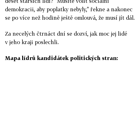
deset starších lidí? "Musíte volit sociální
demokracii, aby poplatky nebyly," řekne a nakonec
se po více než hodině ještě omlouvá, že musí jít dál.
Za necelých čtrnáct dní se dozví, jak moc jej lidé
v jeho kraji poslechli.
Mapa lídrů kandidátek politických stran: