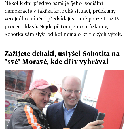
Několik dní před volbami je "jeho" sociální
demokracie v takřka kritické situaci, průzkumy
veřejného mínění předvídají straně pouze 11 až 15
procent hlasů. Nejde přitom jen o průzkumy,
Sobotka sám slyší od lidí nemálo kritických výtek.
Zažijete debakl, uslyšel Sobotka na
"své" Moravě, kde dřív vyhrával