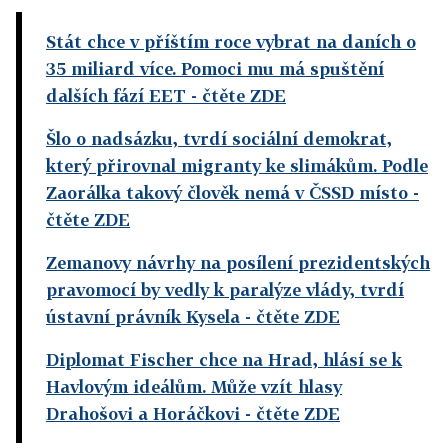
Stát chce v příštím roce vybrat na daních o
35 miliard více. Pomoci mu má spuštění
dalších fází EET
- čtěte ZDE
Šlo o nadsázku, tvrdí sociální demokrat,
který přirovnal migranty ke slimákům. Podle
Zaorálka takový člověk nemá v ČSSD místo
-
čtěte ZDE
Zemanovy návrhy na posílení prezidentských
pravomocí by vedly k paralýze vlády, tvrdí
ústavní právník Kysela
- čtěte ZDE
Diplomat Fischer chce na Hrad, hlásí se k
Havlovým ideálům. Může vzít hlasy
Drahošovi a Horáčkovi
- čtěte ZDE