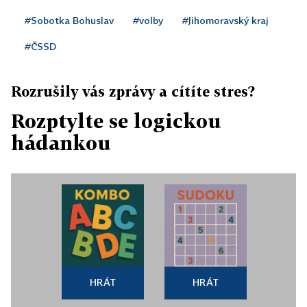
#Sobotka Bohuslav
#volby
#Jihomoravský kraj
#ČSSD
Rozrušily vás zprávy a cítíte stres?
Rozptylte se logickou
hádankou
HRÁT
HRÁT