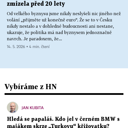
zmizela před 20 lety
Od velkého byznysu jsme nikdy neslyšeli nic jiného než
volání „přijměte už konečně euro“. Že se to v Česku
nikdy nestalo a v dohledné budoucnosti ani nestane,
ukazuje, že politika má nad byznysem jednoznačně
navrch. Je paradoxem, že...
14. 5. 2026 ▪ 4 min. čtení
Vybíráme z HN
JAN KUBITA
Hledá se papaláš. Kdo jel v černém BMW s
majákem skrze „Turkovu“ křižovatku?