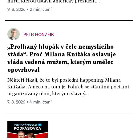
míru, kterou ustavil americký prezident...
9. 8. 2026 ▪ 2 min. čtení
PETR HONZEJK
„Prolhaný hlupák v čele nemyslícího
stáda“. Proč Milana Knížáka oslavuje
vláda vedená mužem, kterým umělec
opovrhoval
Někteří říkají, že to byl poslední happening Milana
Knížáka. A něco na tom je. Pohřeb se státními poctami
organizovaný těmi, kterými slavný...
7. 8. 2026 ▪ 4 min. čtení