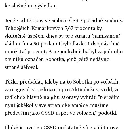
ke slušnému výsledku.
Jenže od té doby se ambice ČSSD pořádně změnily.
Tehdejších Komárkových 7,67 procenta byl
skutečně úspěch, dnes by pro stranu "namlsanou"
vládnutím a 50 poslanci bylo fiasko i dvojnásobné
množství procent. A nepochybně by byl za jednoho
z viníků označen Sobotka, jenž ještě nedávno
straně šéfoval.
Těžko předvídat, jak by na to Sobotka po volbách
zareagoval, v rozhovoru pro Aktuálně.cz tvrdil, že
teď chce hlavně na jihu Moravy vyhrát. "Neřeším
nyní jakékoliv své stranické ambice, musíme
především jako ČSSD uspět ve volbách," podotkl.
I když je nyní za ČSSD podstatně více vidět nový