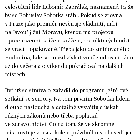
celostátní lídr Lubomír Zaorálek, neznamená to, že
by se Bohuslav Sobotka stáhl. Pokud se zrovna
v Praze jako premiér nevěnuje vládnutí, míří
na "svou" jižní Moravu, kterou má projetou
i prochozenou křížem krážem, do některých míst
se vrací i opakovaně. Třeba jako do zmiňovaného
Hodonína, kde se snažil získat voliče od osmi ráno
až do večera a o víkendu pokračoval na dalších
místech.
Byť už se stmívalo, zařadil do programu ještě dvě
setkání se seniory. Na tom prvním Sobotka lidem
dlouho naslouchá a detailně vysvětluje úskalí
různých zákonů nebo třeba poplatků
ve zdravotnictví. Co na tom, že ve skromné
místnosti je zima a kolem prázdného stolu sedí jen