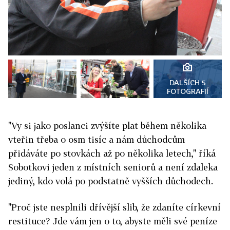
DALŠÍCH 5
FOTOGRAFIÍ
"Vy si jako poslanci zvýšíte plat během několika
vteřin třeba o osm tisíc a nám důchodcům
přidáváte po stovkách až po několika letech," říká
Sobotkovi jeden z místních seniorů a není zdaleka
jediný, kdo volá po podstatně vyšších důchodech.
"Proč jste nesplnili dřívější slib, že zdaníte církevní
restituce? Jde vám jen o to, abyste měli své peníze