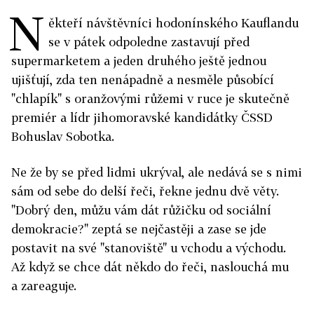
N
ěkteří návštěvníci hodonínského Kauflandu
se v pátek odpoledne zastavují před
supermarketem a jeden druhého ještě jednou
ujišťují, zda ten nenápadně a nesměle působící
"chlapík" s oranžovými růžemi v ruce je skutečně
premiér a lídr jihomoravské kandidátky ČSSD
Bohuslav Sobotka.
Ne že by se před lidmi ukrýval, ale nedává se s nimi
sám od sebe do delší řeči, řekne jednu dvě věty.
"Dobrý den, můžu vám dát růžičku od sociální
demokracie?" zeptá se nejčastěji a zase se jde
postavit na své "stanoviště" u vchodu a východu.
Až když se chce dát někdo do řeči, naslouchá mu
a zareaguje.