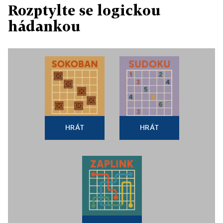
Rozptylte se logickou
hádankou
HRÁT
HRÁT