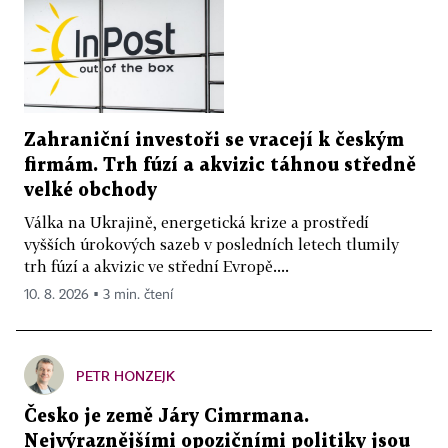
Zahraniční investoři se vracejí k českým
firmám. Trh fúzí a akvizic táhnou středně
velké obchody
Válka na Ukrajině, energetická krize a prostředí
vyšších úrokových sazeb v posledních letech tlumily
trh fúzí a akvizic ve střední Evropě....
10. 8. 2026 ▪ 3 min. čtení
PETR HONZEJK
Česko je země Járy Cimrmana.
Nejvýraznějšími opozičními politiky jsou