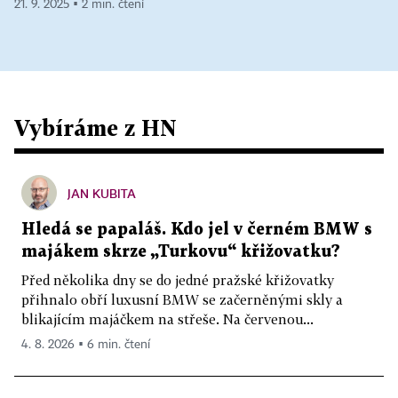
21. 9. 2025 ▪ 2 min. čtení
Vybíráme z HN
JAN KUBITA
Hledá se papaláš. Kdo jel v černém BMW s
majákem skrze „Turkovu“ křižovatku?
Před několika dny se do jedné pražské křižovatky
přihnalo obří luxusní BMW se začerněnými skly a
blikajícím majáčkem na střeše. Na červenou...
4. 8. 2026 ▪ 6 min. čtení