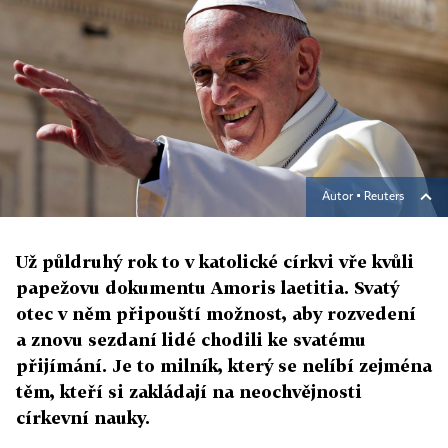
Autor ▪
Reuters
Už půldruhý rok to v katolické církvi vře kvůli
papežovu dokumentu Amoris laetitia. Svatý
otec v něm připouští možnost, aby rozvedení
a znovu sezdaní lidé chodili ke svatému
přijímání. Je to milník, který se nelíbí zejména
těm, kteří si zakládají na neochvějnosti
církevní nauky.