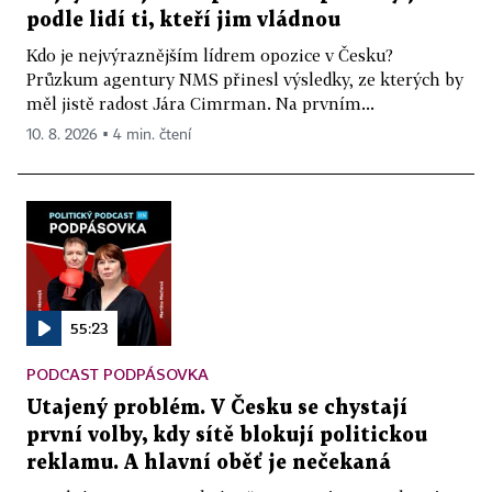
podle lidí ti, kteří jim vládnou
Kdo je nejvýraznějším lídrem opozice v Česku?
Průzkum agentury NMS přinesl výsledky, ze kterých by
měl jistě radost Jára Cimrman. Na prvním...
10. 8. 2026 ▪ 4 min. čtení
55:23
PODCAST PODPÁSOVKA
Utajený problém. V Česku se chystají
první volby, kdy sítě blokují politickou
reklamu. A hlavní oběť je nečekaná