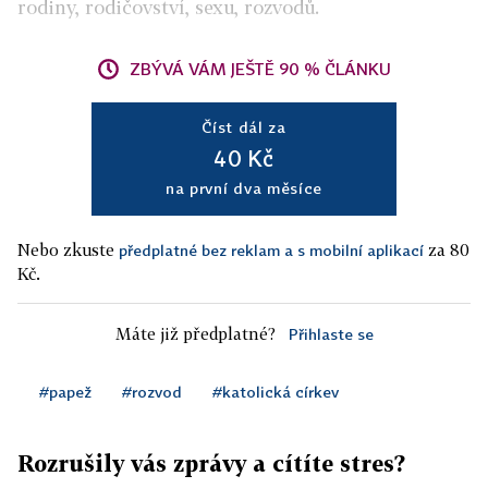
rodiny, rodičovství, sexu, rozvodů.
ZBÝVÁ VÁM JEŠTĚ 90 % ČLÁNKU
Číst dál za
40 Kč
na první dva měsíce
Nebo zkuste
za 80
předplatné bez reklam a s mobilní aplikací
Kč.
Máte již předplatné?
Přihlaste se
#papež
#rozvod
#katolická církev
Rozrušily vás zprávy a cítíte stres?