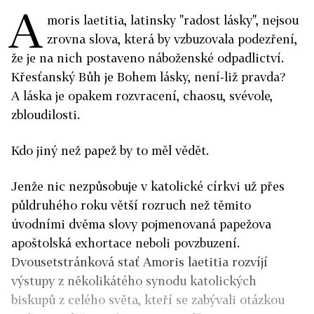
A
moris laetitia, latinsky "radost lásky", nejsou
zrovna slova, která by vzbuzovala podezření,
že je na nich postaveno náboženské odpadlictví.
Křesťanský Bůh je Bohem lásky, není-liž pravda?
A láska je opakem rozvracení, chaosu, svévole,
zbloudilosti.
Kdo jiný než papež by to měl vědět.
Jenže nic nezpůsobuje v katolické církvi už přes
půldruhého roku větší rozruch než těmito
úvodními dvěma slovy pojmenovaná papežova
apoštolská exhortace neboli povzbuzení.
Dvousetstránková stať Amoris laetitia rozvíjí
výstupy z několikátého synodu katolických
biskupů z celého světa, kteří se zabývali otázkou