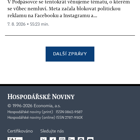
V Podpásovce se tentokrát věnujeme tématu, o kterém
se vůbec nemluví. Meta začala blokovat politickou
reklamu na Facebooku a Instagramu a...
7. 8. 2026 ▪ 55:23 min.
DALŠÍ ZPRÁVY
©
1996-2026
Economia, a.s.
Hospodářské noviny (print) ISSN 0862-9587
Hospodářské noviny (online) ISSN 2787-950X
Certifikováno
Sledujte nás