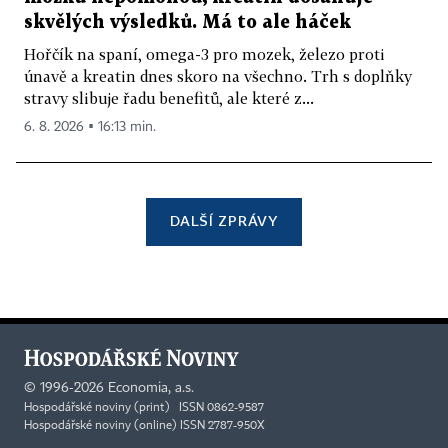
skvělých výsledků. Má to ale háček
Hořčík na spaní, omega-3 pro mozek, železo proti
únavě a kreatin dnes skoro na všechno. Trh s doplňky
stravy slibuje řadu benefitů, ale které z...
6. 8. 2026 ▪ 16:13 min.
DALŠÍ ZPRÁVY
©
1996-2026
Economia, a.s.
Hospodářské noviny (print) ISSN 0862-9587
Hospodářské noviny (online) ISSN 2787-950X