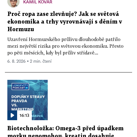
KAMIL KOVÁŘ
Proč ropa zase zlevňuje? Jak se světová
ekonomika a trhy vyrovnávají s děním v
Hormuzu
Uzavření Hormuzského průlivu dlouhodobě patřilo
mezi největší rizika pro světovou ekonomiku. Přesto
po pěti měsících, kdy byl průliv střídavě...
6. 8. 2026 ▪ 2 min. čtení
16:13
Biotechnoložka: Omega-3 před úpadkem
mozku nepomohou, kreatin dosahuje