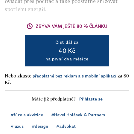
ovládat přes počítač a také podstatně snižovat
spotřebu energií.
ZBÝVÁ VÁM JEŠTĚ 80 % ČLÁNKU
Číst dál za
40 Kč
na první dva měsíce
Nebo zkuste
za 80
předplatné bez reklam a s mobilní aplikací
Kč.
Máte již předplatné?
Přihlaste se
#fúze a akvizice
#Havel Holásek & Partners
#luxus
#design
#advokát