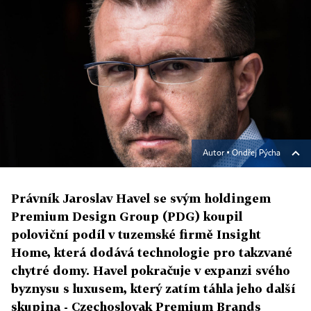
Autor ▪
Ondřej Pýcha
Právník Jaroslav Havel se svým holdingem
Premium Design Group (PDG) koupil
poloviční podíl v tuzemské firmě Insight
Home, která dodává technologie pro takzvané
chytré domy. Havel pokračuje v expanzi svého
byznysu s luxusem, který zatím táhla jeho další
skupina - Czechoslovak Premium Brands