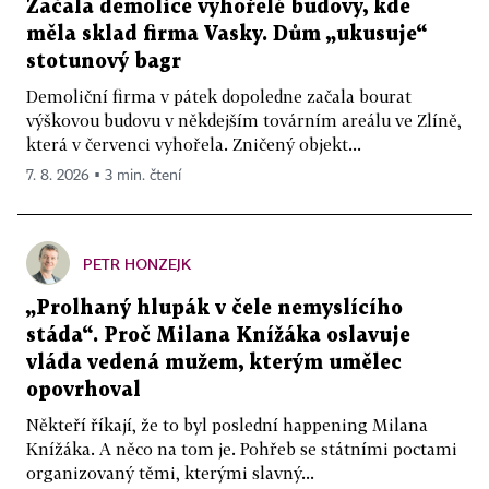
Začala demolice vyhořelé budovy, kde
měla sklad firma Vasky. Dům „ukusuje“
stotunový bagr
Demoliční firma v pátek dopoledne začala bourat
výškovou budovu v někdejším továrním areálu ve Zlíně,
která v červenci vyhořela. Zničený objekt...
7. 8. 2026 ▪ 3 min. čtení
PETR HONZEJK
„Prolhaný hlupák v čele nemyslícího
stáda“. Proč Milana Knížáka oslavuje
vláda vedená mužem, kterým umělec
opovrhoval
Někteří říkají, že to byl poslední happening Milana
Knížáka. A něco na tom je. Pohřeb se státními poctami
organizovaný těmi, kterými slavný...