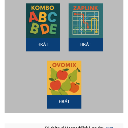
HRÁT
HRÁT
HRÁT