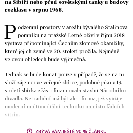
na Sibiři nebo před sovětskými tanky u budovy
rozhlasu v srpnu 1968.
P
odzemní prostory v areálu bývalého Stalinova
pomníku na pražské Letné oživí v říjnu 2018
výstava připomínající Čechům zlomové okamžiky,
které jejich země ve 20. století prožila. Nejméně
ve dvou ohledech bude výjimečná.
Jednak se bude konat pouze v případě, že se na ni
složí zájemci ve veřejné sbírce, podobně jako v 19.
století sbírka zčásti financovala stavbu Národního
divadla. Netradiční má být ale i forma, jež využije
moderní multimediální techniku namísto fádních
vitrín.
ZBÝVÁ VÁM JEŠTĚ 90 % ČLÁNKU