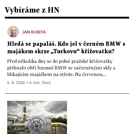
Vybíráme z HN
JAN KUBITA
Hledá se papaláš. Kdo jel v černém BMW s
majákem skrze „Turkovu“ křižovatku?
Před několika dny se do jedné pražské křižovatky
přihnalo obří luxusní BMW se začerněnými skly a
blikajícím majáčkem na střeše. Na červenou...
4. 8. 2026 ▪ 6 min. čtení