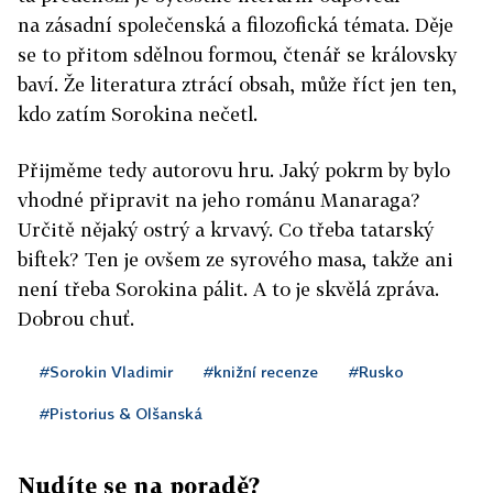
na zásadní společenská a filozofická témata. Děje
se to přitom sdělnou formou, čtenář se královsky
baví. Že literatura ztrácí obsah, může říct jen ten,
kdo zatím Sorokina nečetl.
Přijměme tedy autorovu hru. Jaký pokrm by bylo
vhodné připravit na jeho románu Manaraga?
Určitě nějaký ostrý a krvavý. Co třeba tatarský
biftek? Ten je ovšem ze syrového masa, takže ani
není třeba Sorokina pálit. A to je skvělá zpráva.
Dobrou chuť.
#Sorokin Vladimir
#knižní recenze
#Rusko
#Pistorius & Olšanská
Nudíte se na poradě?