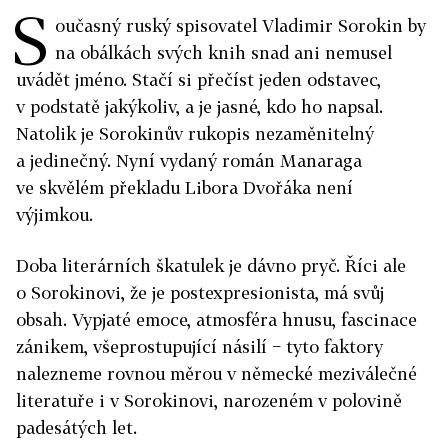
S
oučasný ruský spisovatel Vladimir Sorokin by
na obálkách svých knih snad ani nemusel
uvádět jméno. Stačí si přečíst jeden odstavec,
v podstatě jakýkoliv, a je jasné, kdo ho napsal.
Natolik je Sorokinův rukopis nezaměnitelný
a jedinečný. Nyní vydaný román Manaraga
ve skvělém překladu Libora Dvořáka není
výjimkou.
Doba literárních škatulek je dávno pryč. Říci ale
o Sorokinovi, že je postexpresionista, má svůj
obsah. Vypjaté emoce, atmosféra hnusu, fascinace
zánikem, všeprostupující násilí − tyto faktory
nalezneme rovnou měrou v německé meziválečné
literatuře i v Sorokinovi, narozeném v polovině
padesátých let.