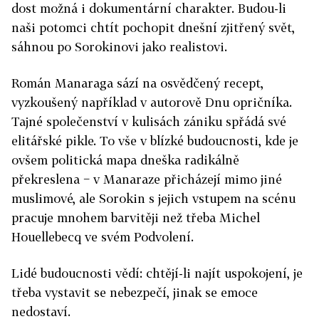
dost možná i dokumentární charakter. Budou-li
naši potomci chtít pochopit dnešní zjitřený svět,
sáhnou po Sorokinovi jako realistovi.
Román Manaraga sází na osvědčený recept,
vyzkoušený například v autorově Dnu opričníka.
Tajné společenství v kulisách zániku spřádá své
elitářské pikle. To vše v blízké budoucnosti, kde je
ovšem politická mapa dneška radikálně
překreslena − v Manaraze přicházejí mimo jiné
muslimové, ale Sorokin s jejich vstupem na scénu
pracuje mnohem barvitěji než třeba Michel
Houellebecq ve svém Podvolení.
Lidé budoucnosti vědí: chtějí-li najít uspokojení, je
třeba vystavit se nebezpečí, jinak se emoce
nedostaví.