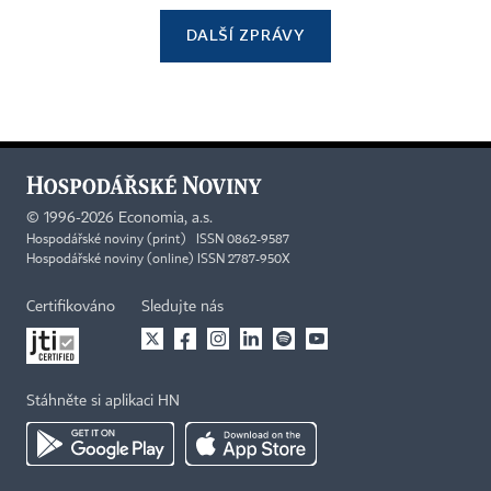
DALŠÍ ZPRÁVY
©
1996-2026
Economia, a.s.
Hospodářské noviny (print) ISSN 0862-9587
Hospodářské noviny (online) ISSN 2787-950X
Certifikováno
Sledujte nás
Stáhněte si aplikaci HN