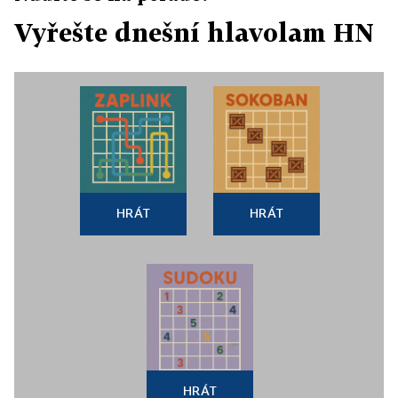
Vyřešte dnešní hlavolam HN
HRÁT
HRÁT
HRÁT