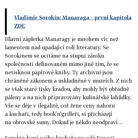
Vladimír Sorokin: Manaraga
- první kapitola
ZDE
Hlavní zápletka Manaragy je mnohem víc než
lamentem nad upadající rolí literatury. Se
Sorokinem se ocitáme na stupni zániku
společnosti definovaném mimo jiné tím, že se
netisknou papírové knihy. Ty archivní jsou
chráněné zákonem a uskladněné v muzeích. Z nich
se však staré tisky kradou, aby mohly být obřadně
páleny a na nich připravovány kulinářské lahůdky.
Vše se děje v ilegalitě, což žene ceny nahoru
a kuchaři, tedy book'n'grilleři, si přicházejí
na obrovské sumy. Dokud je někdo neodpraví…
Sorokin honí svého kuchaře po celé Eurasii,