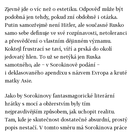
Zjevně jde o víc než o estetiku. Odpověď může být
podobná jen tehdy, pokud zní obdobně i otázka.
Putin samozřejmě není Hitler, ale současné Rusko
samo sebe definuje ve své rozpínavosti, netoleranci
a přesvědčení o vlastním dějinném významu.
Koktejl frustrací se taví, víří a prská do okolí
jedovatý hlen. To už se netýká jen Ruska
samotného, ale − v Sorokinově podání −
i deklasovaného apendixu s názvem Evropa a kruté
matky Asie.
Jako by Sorokinovy fantasmagorické literární
hrátky s mocí a obžerstvím byly tím
nejpravdivějším způsobem, jak uchopit realitu.
Tam, kde je skutečnost dostatečně absurdní, prostý
popis nestačí. V tomto směru má Sorokinova práce