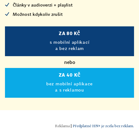
Články v audioverzi + playlist
Možnost kdykoliv zrušit
ZA 80 KČ
s mobilní aplikací
a bez reklam
nebo
ZA 40 KČ
bez mobilní aplikace
a s reklamou
|
Předplatné HN+ je zcela bez reklam.