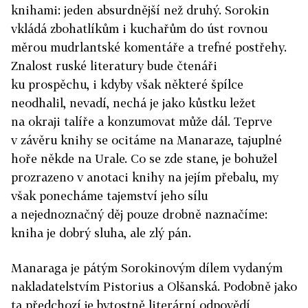
knihami: jeden absurdnější než druhý. Sorokin
vkládá zbohatlíkům i kuchařům do úst rovnou
měrou mudrlantské komentáře a trefné postřehy.
Znalost ruské literatury bude čtenáři
ku prospěchu, i kdyby však některé špílce
neodhalil, nevadí, nechá je jako kůstku ležet
na okraji talíře a konzumovat může dál. Teprve
v závěru knihy se ocitáme na Manaraze, tajuplné
hoře někde na Urale. Co se zde stane, je bohužel
prozrazeno v anotaci knihy na jejím přebalu, my
však ponecháme tajemství jeho sílu
a nejednoznačný děj pouze drobně naznačíme:
kniha je dobrý sluha, ale zlý pán.
Manaraga je pátým Sorokinovým dílem vydaným
nakladatelstvím Pistorius a Olšanská. Podobně jako
ta předchozí je bytostně literární odpovědí