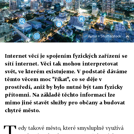
Autor ▪
Shutterstock
Internet věcí je spojením fyzických zařízení se
sítí internet. Věci tak mohou interpretovat
svět, ve kterém existujeme. V podstatě dáváme
těmto věcem moc "říkat", co se děje v
prostředí, aniž by bylo nutné být tam fyzicky
přítomni. Na základě těchto informací lze
mimo jiné stavět služby pro občany a budovat
chytré město.
T
edy takové město, které smysluplně využívá