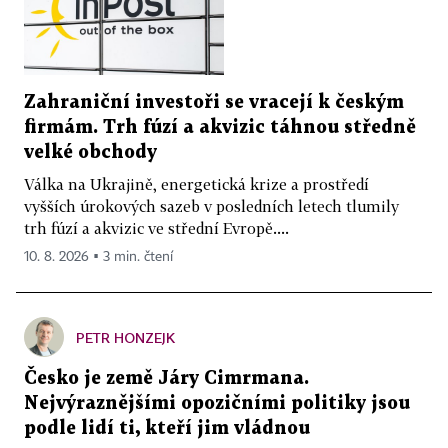
Zahraniční investoři se vracejí k českým
firmám. Trh fúzí a akvizic táhnou středně
velké obchody
Válka na Ukrajině, energetická krize a prostředí
vyšších úrokových sazeb v posledních letech tlumily
trh fúzí a akvizic ve střední Evropě....
10. 8. 2026 ▪ 3 min. čtení
PETR HONZEJK
Česko je země Járy Cimrmana.
Nejvýraznějšími opozičními politiky jsou
podle lidí ti, kteří jim vládnou