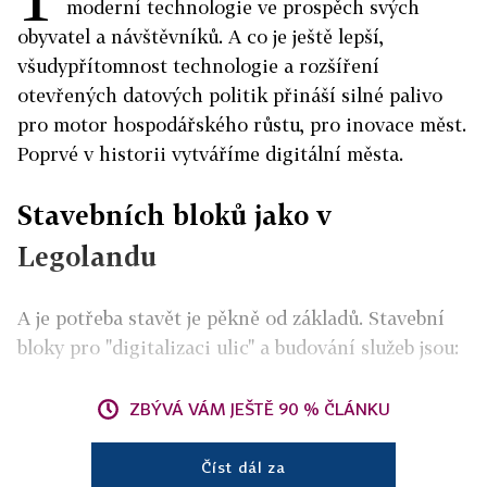
moderní technologie ve prospěch svých
obyvatel a návštěvníků. A co je ještě lepší,
všudypřítomnost technologie a rozšíření
otevřených datových politik přináší silné palivo
pro motor hospodářského růstu, pro inovace měst.
Poprvé v historii vytváříme digitální města.
Stavebních bloků jako v
Legolandu
A je potřeba stavět je pěkně od základů. Stavební
bloky pro "digitalizaci ulic" a budování služeb jsou:
ZBÝVÁ VÁM JEŠTĚ 90 % ČLÁNKU
Číst dál za