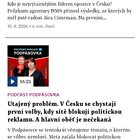
Kdo je nejvýraznějším lídrem opozice v Česku?
Průzkum agentury NMS přinesl výsledky, ze kterých by
měl jistě radost Jára Cimrman. Na prvním...
10. 8. 2026 ▪ 4 min. čtení
55:23
PODCAST PODPÁSOVKA
Utajený problém. V Česku se chystají
první volby, kdy sítě blokují politickou
reklamu. A hlavní oběť je nečekaná
V Podpásovce se tentokrát věnujeme tématu, o kterém
se vůbec nemluví. Meta začala blokovat politickou