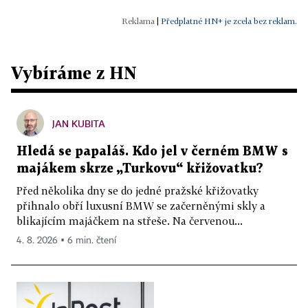
|
Předplatné HN+ je zcela bez reklam.
Vybíráme z HN
JAN KUBITA
Hledá se papaláš. Kdo jel v černém BMW s
majákem skrze „Turkovu“ křižovatku?
Před několika dny se do jedné pražské křižovatky
přihnalo obří luxusní BMW se začerněnými skly a
blikajícím majáčkem na střeše. Na červenou...
4. 8. 2026 ▪ 6 min. čtení