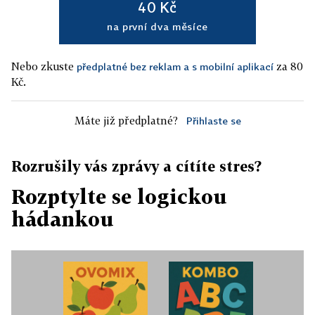
40 Kč
na první dva měsíce
Nebo zkuste
za 80
předplatné bez reklam a s mobilní aplikací
Kč.
Máte již předplatné?
Přihlaste se
Rozrušily vás zprávy a cítíte stres?
Rozptylte se logickou
hádankou