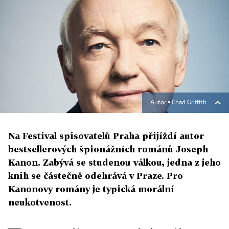
Autor ▪
Chad Griffith
Na Festival spisovatelů Praha přijíždí autor
bestsellerových špionážních románů Joseph
Kanon. Zabývá se studenou válkou, jedna z jeho
knih se částečně odehrává v Praze. Pro
Kanonovy romány je typická morální
neukotvenost.