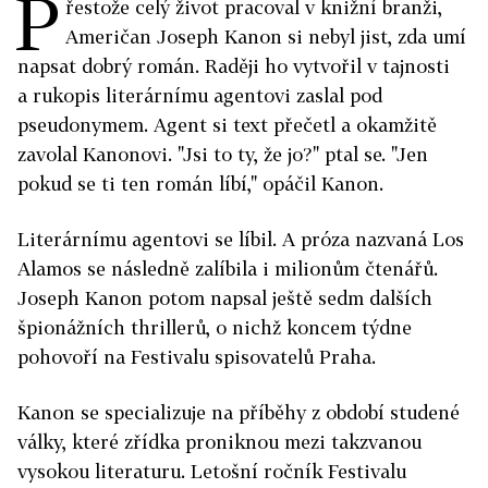
P
řestože celý život pracoval v knižní branži,
Američan Joseph Kanon si nebyl jist, zda umí
napsat dobrý román. Raději ho vytvořil v tajnosti
a rukopis literárnímu agentovi zaslal pod
pseudonymem. Agent si text přečetl a okamžitě
zavolal Kanonovi. "Jsi to ty, že jo?" ptal se. "Jen
pokud se ti ten román líbí," opáčil Kanon.
Literárnímu agentovi se líbil. A próza nazvaná Los
Alamos se následně zalíbila i milionům čtenářů.
Joseph Kanon potom napsal ještě sedm dalších
špionážních thrillerů, o nichž koncem týdne
pohovoří na Festivalu spisovatelů Praha.
Kanon se specializuje na příběhy z období studené
války, které zřídka proniknou mezi takzvanou
vysokou literaturu. Letošní ročník Festivalu