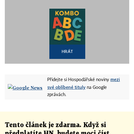
HRÁT
mezi
Přidejte si Hospodářské noviny
své oblíbené tituly
na Google
zprávách.
Tento článek
je
zdarma. Když si
předplatíte HN, budete moci číst