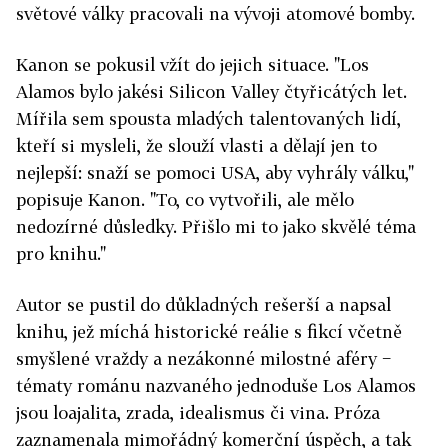
světové války pracovali na vývoji atomové bomby.
Kanon se pokusil vžít do jejich situace. "Los
Alamos bylo jakési Silicon Valley čtyřicátých let.
Mířila sem spousta mladých talentovaných lidí,
kteří si mysleli, že slouží vlasti a dělají jen to
nejlepší: snaží se pomoci USA, aby vyhrály válku,"
popisuje Kanon. "To, co vytvořili, ale mělo
nedozírné důsledky. Přišlo mi to jako skvělé téma
pro knihu."
Autor se pustil do důkladných rešerší a napsal
knihu, jež míchá historické reálie s fikcí včetně
smyšlené vraždy a nezákonné milostné aféry −
tématy románu nazvaného jednoduše Los Alamos
jsou loajalita, zrada, idealismus či vina. Próza
zaznamenala mimořádný komerční úspěch, a tak