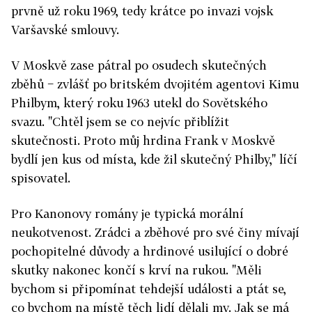
prvně už roku 1969, tedy krátce po invazi vojsk
Varšavské smlouvy.
V Moskvě zase pátral po osudech skutečných
zběhů − zvlášť po britském dvojitém agentovi Kimu
Philbym, který roku 1963 utekl do Sovětského
svazu. "Chtěl jsem se co nejvíc přiblížit
skutečnosti. Proto můj hrdina Frank v Moskvě
bydlí jen kus od místa, kde žil skutečný Philby," líčí
spisovatel.
Pro Kanonovy romány je typická morální
neukotvenost. Zrádci a zběhové pro své činy mívají
pochopitelné důvody a hrdinové usilující o dobré
skutky nakonec končí s krví na rukou. "Měli
bychom si připomínat tehdejší události a ptát se,
co bychom na místě těch lidí dělali my. Jak se má