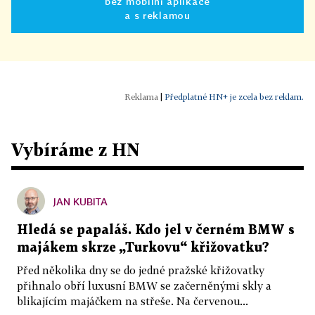
bez mobilní aplikace
a s reklamou
|
Předplatné HN+ je zcela bez reklam.
Vybíráme z HN
JAN KUBITA
Hledá se papaláš. Kdo jel v černém BMW s
majákem skrze „Turkovu“ křižovatku?
Před několika dny se do jedné pražské křižovatky
přihnalo obří luxusní BMW se začerněnými skly a
blikajícím majáčkem na střeše. Na červenou...