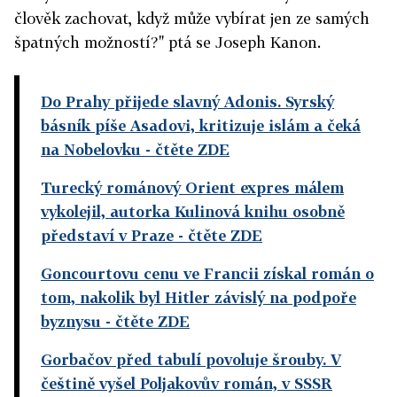
člověk zachovat, když může vybírat jen ze samých
špatných možností?" ptá se Joseph Kanon.
Do Prahy přijede slavný Adonis. Syrský
básník píše Asadovi, kritizuje islám a čeká
na Nobelovku
- čtěte ZDE
Turecký románový Orient expres málem
vykolejil, autorka Kulinová knihu osobně
představí v Praze
- čtěte ZDE
Goncourtovu cenu ve Francii získal román o
tom, nakolik byl Hitler závislý na podpoře
byznysu
- čtěte ZDE
Gorbačov před tabulí povoluje šrouby. V
češtině vyšel Poljakovův román, v SSSR