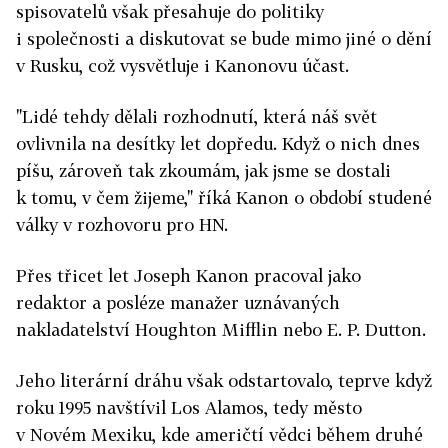
spisovatelů však přesahuje do politiky
i společnosti a diskutovat se bude mimo jiné o dění
v Rusku, což vysvětluje i Kanonovu účast.
"Lidé tehdy dělali rozhodnutí, která náš svět
ovlivnila na desítky let dopředu. Když o nich dnes
píšu, zároveň tak zkoumám, jak jsme se dostali
k tomu, v čem žijeme," říká Kanon o období studené
války v rozhovoru pro HN.
Přes třicet let Joseph Kanon pracoval jako
redaktor a posléze manažer uznávaných
nakladatelství Houghton Mifflin nebo E. P. Dutton.
Jeho literární dráhu však odstartovalo, teprve když
roku 1995 navštívil Los Alamos, tedy město
v Novém Mexiku, kde američtí vědci během druhé