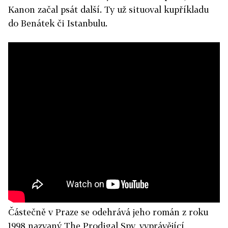
Kanon začal psát další. Ty už situoval kupříkladu
do Benátek či Istanbulu.
Částečně v Praze se odehrává jeho román z roku
1998 nazvaný The Prodigal Spy, vyprávějící