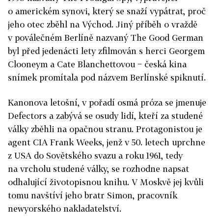
o americkém synovi, který se snaží vypátrat, proč
jeho otec zběhl na Východ. Jiný příběh o vraždě
v poválečném Berlíně nazvaný The Good German
byl před jedenácti lety zfilmován s herci Georgem
Clooneym a Cate Blanchettovou − česká kina
snímek promítala pod názvem Berlínské spiknutí.
Kanonova letošní, v pořadí osmá próza se jmenuje
Defectors a zabývá se osudy lidí, kteří za studené
války zběhli na opačnou stranu. Protagonistou je
agent CIA Frank Weeks, jenž v 50. letech uprchne
z USA do Sovětského svazu a roku 1961, tedy
na vrcholu studené války, se rozhodne napsat
odhalující životopisnou knihu. V Moskvě jej kvůli
tomu navštíví jeho bratr Simon, pracovník
newyorského nakladatelství.