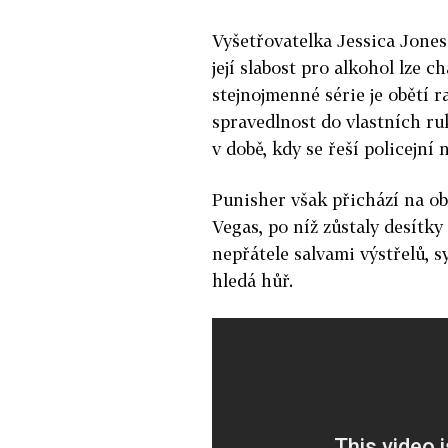
Vyšetřovatelka Jessica Jones
její slabost pro alkohol lze 
stejnojmenné série je obětí 
spravedlnost do vlastních ru
v době, kdy se řeší policejní
Punisher však přichází na ob
Vegas, po níž zůstaly desítk
nepřátele salvami výstřelů, s
hledá hůř.