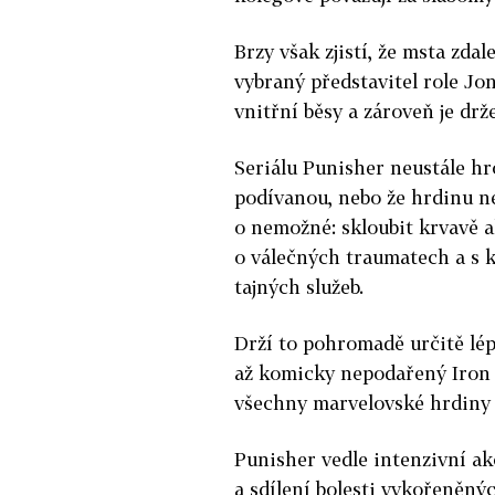
Brzy však zjistí, že msta zda
vybraný představitel role Jo
vnitřní běsy a zároveň je drž
Seriálu Punisher neustále hr
podívanou, nebo že hrdinu ne
o nemožné: skloubit krvavě
o válečných traumatech a s 
tajných služeb.
Drží to pohromadě určitě lép
až komicky nepodařený Iron F
všechny marvelovské hrdiny
Punisher vedle intenzivní akc
a sdílení bolesti vykořeněný