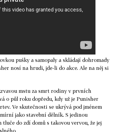
azovkou pušky a samopaly a skládají dohromady
her nosí na hrudi, jde-li do akce. Ale na něj si
rvavou mstu za smrt rodiny v prvních
uvá o půl roku dopředu, kdy už je Punisher
mrtev. Ve skutečnosti se ukrývá pod jménem
 mírní jako stavební dělník. S jedinou
m tluče do zdí domů s takovou vervou, že jej
slného.