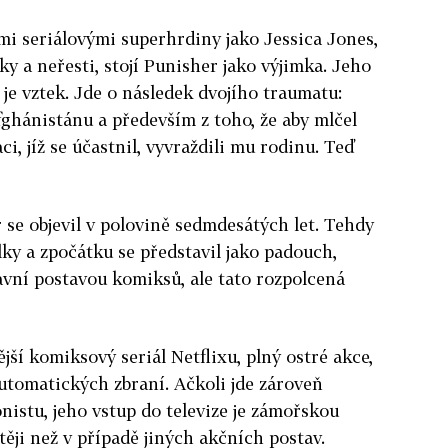
i seriálovými superhrdiny jako Jessica Jones,
yky a neřesti, stojí Punisher jako výjimka. Jeho
 je vztek. Jde o následek dvojího traumatu:
fghánistánu a především z toho, že aby mlčel
ci, jíž se účastnil, vyvraždili mu rodinu. Teď
se objevil v polovině sedmdesátých let. Tehdy
lky a zpočátku se představil jako padouch,
lavní postavou komiksů, ale tato rozpolcená
jší komiksový seriál Netflixu, plný ostré akce,
automatických zbraní. Ačkoli jde zároveň
istu, jeho vstup do televize je zámořskou
ěji než v případě jiných akčních postav.