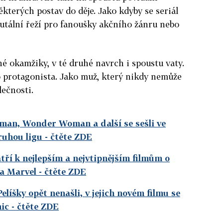
ěkterých postav do děje. Jako kdyby se seriál
utální řeží pro fanoušky akčního žánru nebo
é okamžiky, v té druhé navrch i spoustu vaty.
ho protagonista. Jako muž, který nikdy nemůže
ečnosti.
man, Wonder Woman a další se sešli ve
druhou ligu
- čtěte ZDE
ří k nejlepším a nejvtipnějším filmům o
a Marvel
- čtěte ZDE
líšky opět nenašli, v jejich novém filmu se
nic
- čtěte ZDE