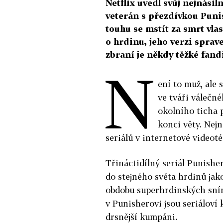
Netflix uvedl svůj nejnásil
veterán s přezdívkou Punis
touhu se mstít za smrt vla
o hrdinu, jeho verzi sprav
zbraní je někdy těžké fandi
N
ení to muž, ale 
ve tváři válečné
okolního ticha
konci věty. Nej
seriálů v internetové videoté
Třináctidílný seriál Punisher
do stejného světa hrdinů jako
obdobu superhrdinských sní
v Punisherovi jsou seriáloví
drsnější kumpáni.