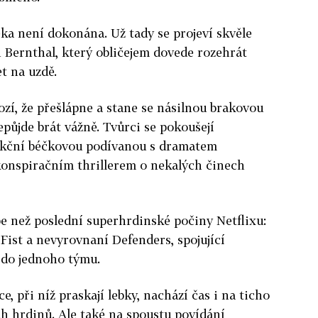
leka není dokonána. Už tady se projeví skvěle
n Bernthal, který obličejem dovede rozehrát
et na uzdě.
ozí, že přešlápne a stane se násilnou brakovou
půjde brát vážně. Tvůrci se pokoušejí
 akční béčkovou podívanou s dramatem
konspiračním thrillerem o nekalých činech
e než poslední superhrdinské počiny Netflixu:
ist a nevyrovnaní Defenders, spojující
 do jednoho týmu.
e, při níž praskají lebky, nachází čas i na ticho
ch hrdinů. Ale také na spoustu povídání