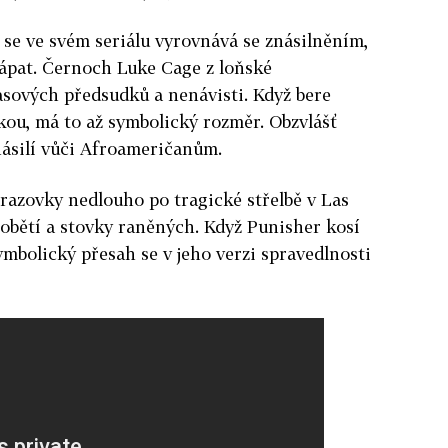
 se ve svém seriálu vyrovnává se znásilněním,
chápat. Černoch Luke Cage z loňské
rasových předsudků a nenávisti. Když bere
kou, má to až symbolický rozměr. Obzvlášť
 násilí vůči Afroameričanům.
razovky nedlouho po tragické střelbě v Las
y obětí a stovky raněných. Když Punisher kosí
ymbolický přesah se v jeho verzi spravedlnosti