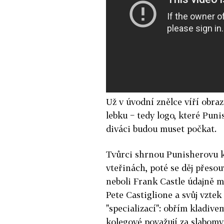
Už v úvodní znělce víří obr
lebku − tedy logo, které Punis
diváci budou muset počkat.
Tvůrci shrnou Punisherovu k
vteřinách, poté se děj přeso
neboli Frank Castle údajně 
Pete Castiglione a svůj vztek
"specializací": obřím kladive
kolegové považují za slabomy