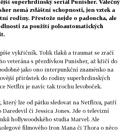
nější superhrdinský seriál Punisher. Válečný
her nemá zvláštní schopnosti, jen vztek a
stní rodiny. Přestože nejde o padoucha, ale
edlnosti za použití poloautomatických
t.
spíše vykřičník. Tolik tlaků a traumat se zračí
ho veterána s přezdívkou Punisher, až křičí do
 podobně jako ono interpunkční znaménko na
novější přírůstek do rodiny superhrdinských
ce Netflix je navíc tak trochu levoboček.
, který lze od pátku sledovat na Netflixu, patří
 Daredevil či Jessica Jones. Jde o televizní
mků hollywoodského studia Marvel. Ale
 kolegové filmového Iron Mana či Thora o něco