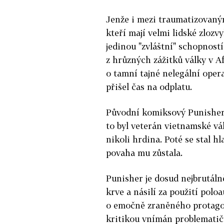
Jenže i mezi traumatizovaným
kteří mají velmi lidské zlozv
jedinou "zvláštní" schopností
z hrůzných zážitků války v A
o tamní tajné nelegální opera
přišel čas na odplatu.
Původní komiksový Punisher 
to byl veterán vietnamské vá
nikoli hrdina. Poté se stal h
povaha mu zůstala.
Punisher je dosud nejbrutálně
krve a násilí za použití polo
o emočně zraněného protagon
kritikou vnímán problematičt