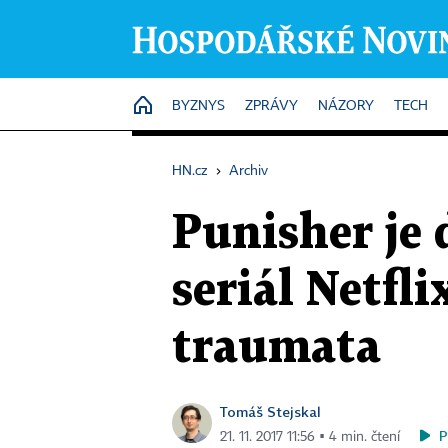
HOME
BYZNYS
ZPRÁVY
NÁZORY
TECH
HN.cz
›
Archiv
Punisher je
seriál Netfl
traumata
Tomáš Stejskal
P
21. 11. 2017 11:56 ▪ 4 min. čtení