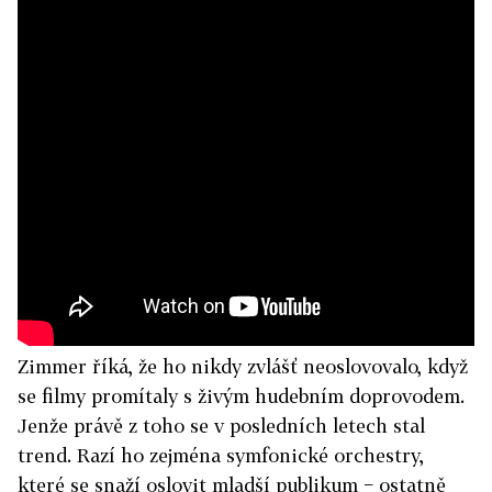
Zimmer říká, že ho nikdy zvlášť neoslovovalo, když
se filmy promítaly s živým hudebním doprovodem.
Jenže právě z toho se v posledních letech stal
trend. Razí ho zejména symfonické orchestry,
které se snaží oslovit mladší publikum − ostatně