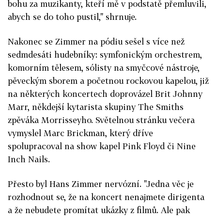
bohu za muzikanty, kteří mě v podstatě přemluvili,
abych se do toho pustil," shrnuje.
Nakonec se Zimmer na pódiu sešel s více než
sedmdesáti hudebníky: symfonickým orchestrem,
komorním tělesem, sólisty na smyčcové nástroje,
pěveckým sborem a početnou rockovou kapelou, již
na některých koncertech doprovázel Brit Johnny
Marr, někdejší kytarista skupiny The Smiths
zpěváka Morrisseyho. Světelnou stránku večera
vymyslel Marc Brickman, který dříve
spolupracoval na show kapel Pink Floyd či Nine
Inch Nails.
Přesto byl Hans Zimmer nervózní. "Jedna věc je
rozhodnout se, že na koncert nenajmete dirigenta
a že nebudete promítat ukázky z filmů. Ale pak