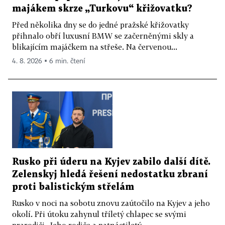
majákem skrze „Turkovu“ křižovatku?
Před několika dny se do jedné pražské křižovatky
přihnalo obří luxusní BMW se začerněnými skly a
blikajícím majáčkem na střeše. Na červenou...
4. 8. 2026 ▪ 6 min. čtení
Rusko při úderu na Kyjev zabilo další dítě.
Zelenskyj hledá řešení nedostatku zbraní
proti balistickým střelám
Rusko v noci na sobotu znovu zaútočilo na Kyjev a jeho
okolí. Při útoku zahynul tříletý chlapec se svými
prarodiči. Jeho rodiče a patnáctiletý...