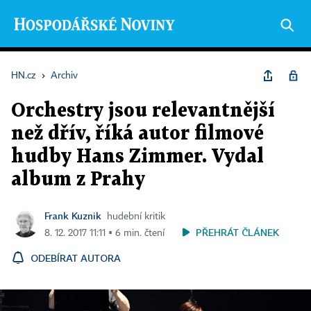
HN.cz
›
Archiv
Orchestry jsou relevantnější
než dřív, říká autor filmové
hudby Hans Zimmer. Vydal
album z Prahy
Frank Kuznik
hudební kritik
PŘEHRÁT ČLÁNEK
8. 12. 2017 11:11 ▪ 6 min. čtení
ODEBÍRAT AUTORA