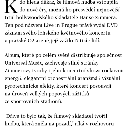
K
do hledá důkaz, že filmová hudba vstoupila
do nové éry, možná ho přesvědčí nejnovější
titul hollywoodského skladatele Hanse Zimmera.
Ten pod názvem Live in Prague právě vydal DVD
záznam svého loňského květnového koncertu
v pražské O2 areně, jejž zažilo 17 tisíc lidí.
Album, které po celém světě distribuuje společnost
Universal Music, zachycuje silné stránky
Zimmerovy tvorby i jeho koncertní show: rockovou
energii, elegantní orchestrální aranžmá i vizuální
pyrotechnické efekty, které koncert posouvají
na úroveň velkých popových zážitků
ze sportovních stadionů.
"Dříve to bylo tak, že filmový skladatel tvořil
hudbu, která zněla na pozadí," říká v rozhovoru