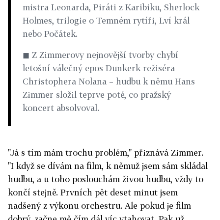
mistra Leonarda, Piráti z Karibiku, Sherlock
Holmes, trilogie o Temném rytíři, Lví král
nebo Počátek.
◼ Z Zimmerovy nejnovější tvorby chybí
letošní válečný epos Dunkerk režiséra
Christophera Nolana – hudbu k němu Hans
Zimmer složil teprve poté, co pražský
koncert absolvoval.
"Já s tím mám trochu problém," přiznává Zimmer.
"I když se dívám na film, k němuž jsem sám skládal
hudbu, a u toho poslouchám živou hudbu, vždy to
končí stejně. Prvních pět deset minut jsem
nadšený z výkonu orchestru. Ale pokud je film
dobrý, začne mě čím dál víc vtahovat. Pak už