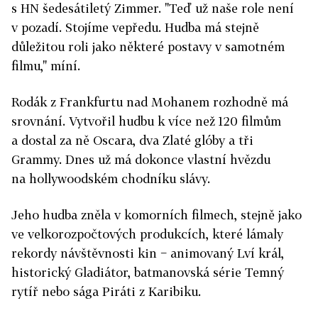
s HN šedesátiletý Zimmer. "Teď už naše role není
v pozadí. Stojíme vepředu. Hudba má stejně
důležitou roli jako některé postavy v samotném
filmu," míní.
Rodák z Frankfurtu nad Mohanem rozhodně má
srovnání. Vytvořil hudbu k více než 120 filmům
a dostal za ně Oscara, dva Zlaté glóby a tři
Grammy. Dnes už má dokonce vlastní hvězdu
na hollywoodském chodníku slávy.
Jeho hudba zněla v komorních filmech, stejně jako
ve velkorozpočtových produkcích, které lámaly
rekordy návštěvnosti kin − animovaný Lví král,
historický Gladiátor, batmanovská série Temný
rytíř nebo sága Piráti z Karibiku.