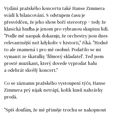
Vydání pražského koncertu také Hanse Zimmera
svádí k bilancování. S odstupem času je
přesvědčen, že jeho show boří stereotyp − tedy že
klasická hudba je jenom pro vybranou skupinu lidí.
"Podle mě naopak dokazuje, že orchestry jsou dnes
relevantnější než kdykoliv v historii," říká. "Hodně
to ale znamená i pro mě osobně. Podařilo se mi
vymanit ze škatulky 'filmový skladatel'. Teď jsem
prostě muzikant, který dovede vyprodat halu
a odehrát skvělý koncert."
Co se záznamu pražského vystoupení týče, Hanse
Zimmera prý nijak netrápí, kolik kusů nahrávky
prodá.
"Spíš doufám, že mě přiměje trochu se nakopnout