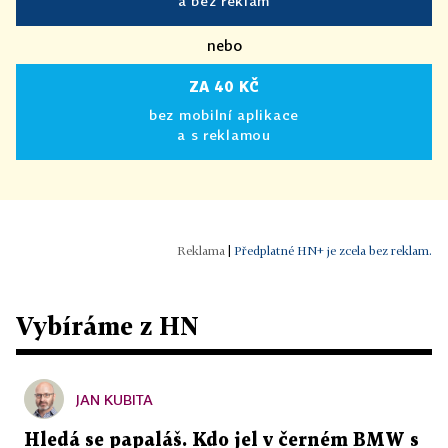
a bez reklam
nebo
ZA 40 KČ
bez mobilní aplikace
a s reklamou
|
Předplatné HN+ je zcela bez reklam.
Vybíráme z HN
JAN KUBITA
Hledá se papaláš. Kdo jel v černém BMW s