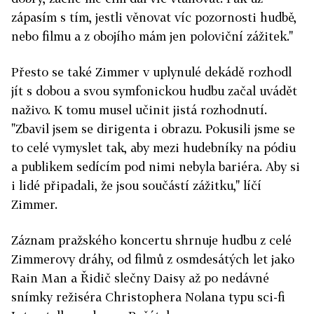
zápasím s tím, jestli věnovat víc pozornosti hudbě,
nebo filmu a z obojího mám jen poloviční zážitek."
Přesto se také Zimmer v uplynulé dekádě rozhodl
jít s dobou a svou symfonickou hudbu začal uvádět
naživo. K tomu musel učinit jistá rozhodnutí.
"Zbavil jsem se dirigenta i obrazu. Pokusili jsme se
to celé vymyslet tak, aby mezi hudebníky na pódiu
a publikem sedícím pod nimi nebyla bariéra. Aby si
i lidé připadali, že jsou součástí zážitku," líčí
Zimmer.
Záznam pražského koncertu shrnuje hudbu z celé
Zimmerovy dráhy, od filmů z osmdesátých let jako
Rain Man a Řidič slečny Daisy až po nedávné
snímky režiséra Christophera Nolana typu sci-fi