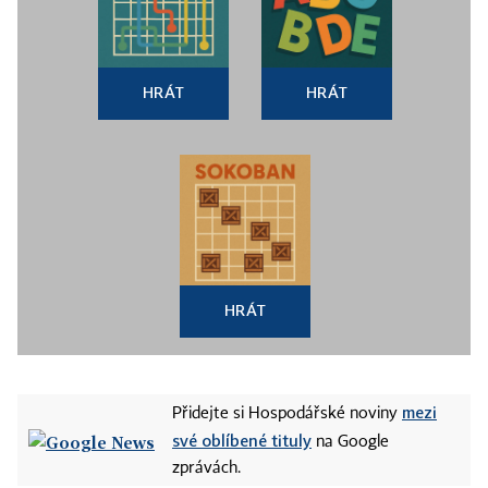
HRÁT
HRÁT
HRÁT
mezi
Přidejte si Hospodářské noviny
své oblíbené tituly
na Google
zprávách.