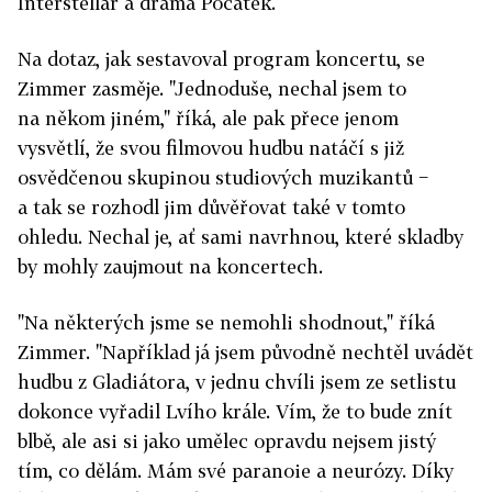
Interstellar a drama Počátek.
Na dotaz, jak sestavoval program koncertu, se
Zimmer zasměje. "Jednoduše, nechal jsem to
na někom jiném," říká, ale pak přece jenom
vysvětlí, že svou filmovou hudbu natáčí s již
osvědčenou skupinou studiových muzikantů −
a tak se rozhodl jim důvěřovat také v tomto
ohledu. Nechal je, ať sami navrhnou, které skladby
by mohly zaujmout na koncertech.
"Na některých jsme se nemohli shodnout," říká
Zimmer. "Například já jsem původně nechtěl uvádět
hudbu z Gladiátora, v jednu chvíli jsem ze setlistu
dokonce vyřadil Lvího krále. Vím, že to bude znít
blbě, ale asi si jako umělec opravdu nejsem jistý
tím, co dělám. Mám své paranoie a neurózy. Díky