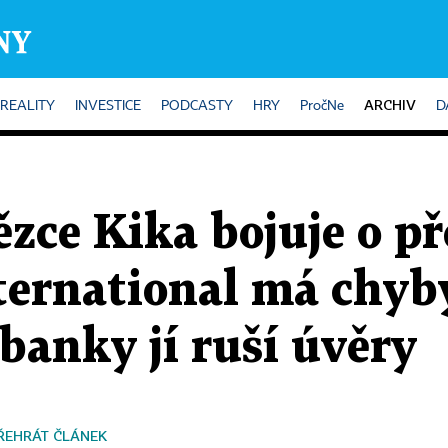
ARCHIV
REALITY
INVESTICE
PODCASTY
HRY
PročNe
D
ězce Kika bojuje o pře
ternational má chyb
 banky jí ruší úvěry
ŘEHRÁT ČLÁNEK