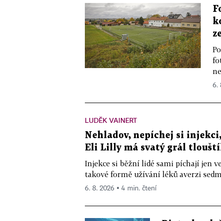
F
k
z
Po
fo
ne
6.
LUDĚK VAINERT
Nehladov, nepíchej si injekci,
Eli Lilly má svatý grál tloušt
Injekce si běžní lidé sami píchají jen
takové formě užívání léků averzi sedm 
6. 8. 2026 ▪ 4 min. čtení