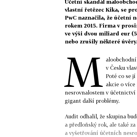
Účetní skandál maloobchod
vlastní řetězec Kika, se p
PwC naznačila, že účetní n
rokem 2015. Firma v prosin
ve výši dvou miliard eur (5
nebo zrušily některé úvěry
M
aloobchodní 
v Česku vlas
Poté co se j
akcie o více
nesrovnalostem v účetnictví z
gigant další problémy.
Audit odhalil, že skupina bu
a předloňský rok, ale také za 
a vyšetřování účetních nesro