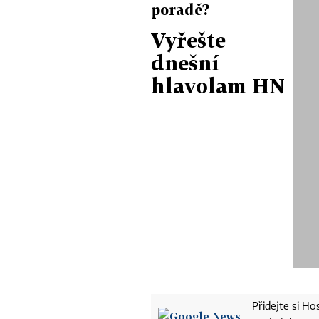
poradě?
Vyřešte
dnešní
hlavolam HN
Přidejte si H