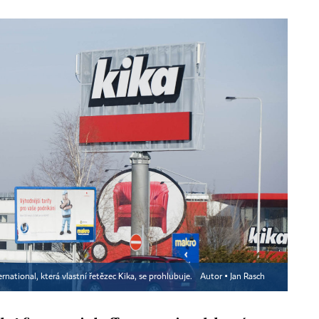
national, která vlastní řetězec Kika, se prohlubuje.
Autor ▪
Jan Rasch