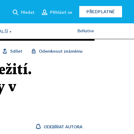
PŘEDPLATNÉ
Hledat
Přihlásit se
BeNative
ALŠÍ
Sdílet
Odemknout známému
žití.
y v
ODEBÍRAT AUTORA