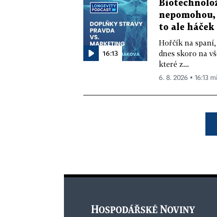
Biotechnolo
nepomohou, 
to ale háček
Hořčík na spaní,
16:13
dnes skoro na vš
které z...
6. 8. 2026 ▪ 16:13 m