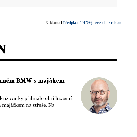
|
Předplatné HN+ je zcela bez reklam.
N
 černém BMW s majákem
 křižovatky přihnalo obří luxusní
m majáčkem na střeše. Na