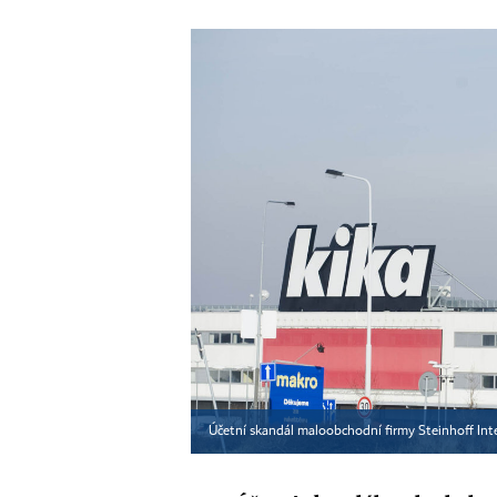
Účetní skandál maloobchodní firmy Steinhoff Inter