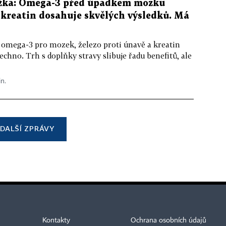
žka: Omega-3 před úpadkem mozku
kreatin dosahuje skvělých výsledků. Má
 omega-3 pro mozek, železo proti únavě a kreatin
echno. Trh s doplňky stravy slibuje řadu benefitů, ale
in.
DALŠÍ ZPRÁVY
Kontakty
Ochrana osobních údajů