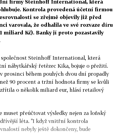
ní firmy Steinhoff International, která
rohlubuje. Kontrola provedená účetní firmou
esrovnalosti se zřejmě objevily již před
ci varovala, že odhalila ve své rozvaze díru
1 miliard Kč). Banky jí proto pozastavily
.
společnost Steinhoff International, která
tní nábytkářský řetězec Kika, bojuje o přežití.
í v prosinci během pouhých dvou dní propadly
 než 90 procent a tržní hodnota firmy se kvůli
řítila o několik miliard eur, hlásí retailový
de muset přeúčtovat výsledky nejen za loňský
dřívější léta. "I když vnitřní kontrola
vnalostí nebyly ještě dokončeny, bude