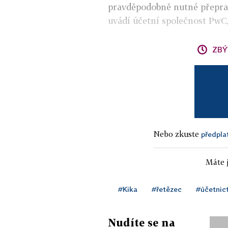
pravděpodobně nutné přeprac
uvádí účetní společnost PwC,
ZBÝ
Nebo zkuste
předpla
Máte j
#Kika
#řetězec
#účetnict
Nudíte se na