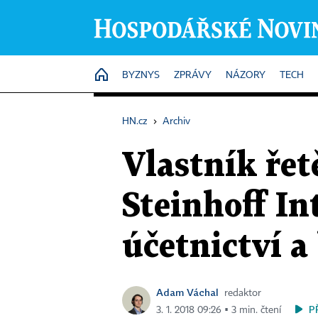
HOME
BYZNYS
ZPRÁVY
NÁZORY
TECH
HN.cz
›
Archiv
Vlastník řet
Steinhoff In
účetnictví a
Adam Váchal
redaktor
P
3. 1. 2018 09:26 ▪ 3 min. čtení