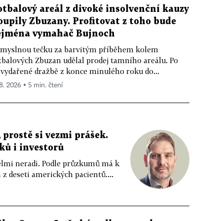
otbalový areál z divoké insolvenční kauzy
oupily Zbuzany. Profitovat z toho bude
ejména vymahač Bujnoch
myslnou tečku za barvitým příběhem kolem
tbalových Zbuzan udělal prodej tamního areálu. Po
vydařené dražbě z konce minulého roku do...
 8. 2026 ▪ 5 min. čtení
 prostě si vezmi prášek.
íků i investorů
 velmi neradi. Podle průzkumů má k
z deseti amerických pacientů....