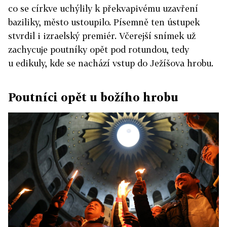
co se církve uchýlily k překvapivému uzavření
baziliky, město ustoupilo. Písemně ten ústupek
stvrdil i izraelský premiér. Včerejší snímek už
zachycuje poutníky opět pod rotundou, tedy
u edikuly, kde se nachází vstup do Ježíšova hrobu.
Poutníci opět u božího hrobu