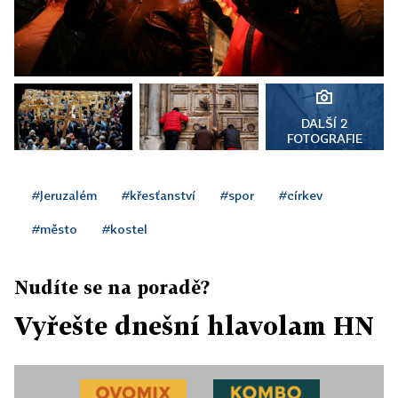
DALŠÍ 2
FOTOGRAFIE
#Jeruzalém
#křesťanství
#spor
#církev
#město
#kostel
Nudíte se na poradě?
Vyřešte dnešní hlavolam HN