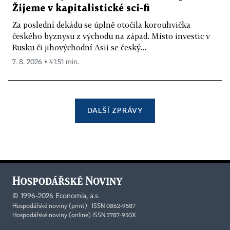
Žijeme v kapitalistické sci-fi
Za poslední dekádu se úplně otočila korouhvička
českého byznysu z východu na západ. Místo investic v
Rusku či jihovýchodní Asii se český...
7. 8. 2026 ▪ 41:51 min.
DALŠÍ ZPRÁVY
©
1996-2026
Economia, a.s.
Hospodářské noviny (print) ISSN 0862-9587
Hospodářské noviny (online) ISSN 2787-950X