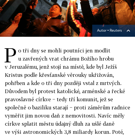
Autor ▪
Reuters
P
o tři dny se mohli poutníci jen modlit
u zavřených vrat chrámu Božího hrobu
v Jeruzalému, jenž stojí na místě, kde byl Ježíš
Kristus podle křesťanské věrouky ukřižován,
pohřben a kde o tři dny později vstal z mrtvých.
Důvodem byl protest katolické, arménské a řecké
pravoslavné církve − tedy tří komunit, jež se
společně o baziliku starají − proti záměrům radnice
vyměřit jim novou daň z nemovitosti. Navíc měly
církve splatit městu údajný dluh za ušlé daně
ve výši astronomických 3,8 miliardy korun. Poté,