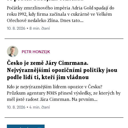
Počátky zmrzlinového impéria Adria Gold spadají do
roku 1992, kdy firma začínala v cukrárně ve Velkém
Ořechově nedaleko Zlína. Dnes tato...
10. 8. 2026 ▪ 8 min. čtení
PETR HONZEJK
Česko je země Járy Cimrmana.
Nejvýraznějšími opozičními politiky jsou
podle lidí ti, kteří jim vládnou
Kdo je nejvýraznějším lídrem opozice v Česku?
Průzkum agentury NMS přinesl výsledky, ze kterých by
měl jistě radost Jára Cimrman. Na prvním...
10. 8. 2026 ▪ 4 min. čtení