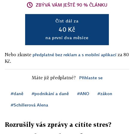
ZBÝVÁ VÁM JEŠTĚ 90 % ČLÁNKU
Číst dál za
40 Kč
na první dva měsíce
Nebo zkuste
za 80
předplatné bez reklam a s mobilní aplikací
Kč.
Máte již předplatné?
Přihlaste se
#daně
#podnikání a daně
#ANO
#zákon
#Schillerová Alena
Rozrušily vás zprávy a cítíte stres?