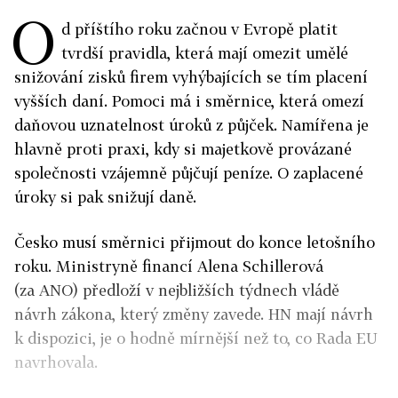
O
d příštího roku začnou v Evropě platit
tvrdší pravidla, která mají omezit umělé
snižování zisků firem vyhýbajících se tím placení
vyšších daní. Pomoci má i směrnice, která omezí
daňovou uznatelnost úroků z půjček. Namířena je
hlavně proti praxi, kdy si majetkově provázané
společnosti vzájemně půjčují peníze. O zaplacené
úroky si pak snižují daně.
Česko musí směrnici přijmout do konce letošního
roku. Ministryně financí Alena Schillerová
(za ANO) předloží v nejbližších týdnech vládě
návrh zákona, který změny zavede. HN mají návrh
k dispozici, je o hodně mírnější než to, co Rada EU
navrhovala.