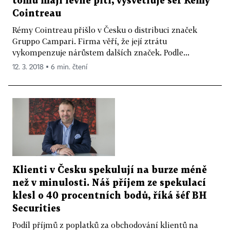
tomu mají levné pití, vysvětluje šéf Rémy
Cointreau
Rémy Cointreau přišlo v Česku o distribuci značek
Gruppo Campari. Firma věří, že její ztrátu
vykompenzuje nárůstem dalších značek. Podle...
12. 3. 2018 ▪ 6 min. čtení
Klienti v Česku spekulují na burze méně
než v minulosti. Náš příjem ze spekulací
klesl o 40 procentních bodů, říká šéf BH
Securities
Podíl příjmů z poplatků za obchodování klientů na