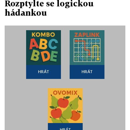
Rozptylte se logickou
hádankou
HRÁT
HRÁT
HRÁT