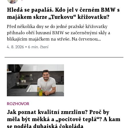
Hledá se papaláš. Kdo jel v černém BMW s
majákem skrze „Turkovu“ křižovatku?
Před několika dny se do jedné pražské křižovatky
přihnalo obří luxusní BMW se začerněnými skly a
blikajícím majáčkem na střeše. Na červenou...
4. 8. 2026 ▪ 6 min. čtení
ROZHOVOR
Jak poznat kvalitní zmrzlinu? Proč by
měla být měkká a „pocitově teplá“? A kam
se poděla dubajská čokoláda