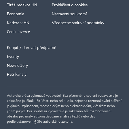
Tiráž redakce HN
Prohlášení o cookies
Economia
Nastavení soukromí
Kariéra v HN
Všeobecné smluvní podmínky
Ceník inzerce
Koupit / darovat předplatné
Eventy
×
Newslettery
RSS kanály
Autorská práva vykonává vydavatel. Bez písemného svolení vydavatele je
zakázáno jakékoli užití částí nebo celku díla, zejména rozmnožování a šíření
jakýmkoli způsobem, mechanickým nebo elektronickým, v českém nebo
jiném jazyce. Bez souhlasu vydavatele je zakázáno též rozmnožování
obsahu pro účely automatizované analýzy textů nebo dat
podle ustanovení § 39c autorského zákona.