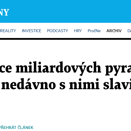
ARCHIV
REALITY
INVESTICE
PODCASTY
HRY
PročNe
D
jce miliardových pyr
 nedávno s nimi slav
PŘEHRÁT ČLÁNEK