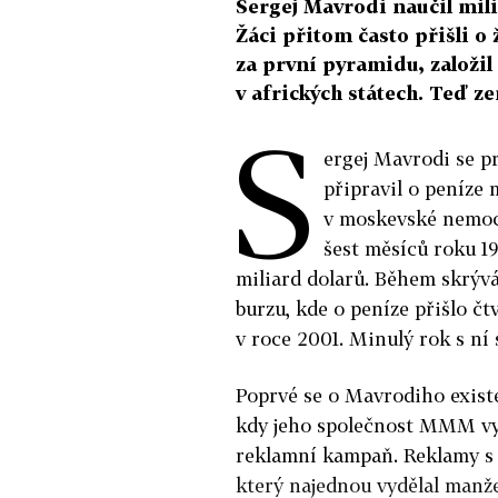
Sergej Mavrodi naučil mil
Žáci přitom často přišli o 
za první pyramidu, založil 
v afrických státech. Teď z
S
ergej Mavrodi se p
připravil o peníze 
v moskevské nemoc
šest měsíců roku 1
miliard dolarů. Během skrývá
burzu, kde o peníze přišlo č
v roce 2001. Minulý rok s ní 
Poprvé se o Mavrodiho existe
kdy jeho společnost MMM vyd
reklamní kampaň. Reklamy s 
který najednou vydělal manže