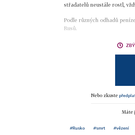
střadatelů neustále rostl, vž
Podle různých odhadů peníze 
Rusů.
ZBÝ
Nebo zkuste
předpla
Máte j
#Rusko
#smrt
#vězení