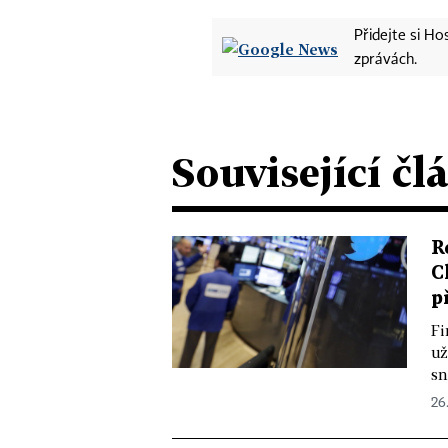
Přidejte si H
zprávách.
Související čl
R
C
p
Fi
už
sn
26