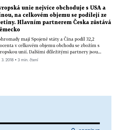
vropská unie nejvíce obchoduje s USA a
ínou, na celkovém objemu se podílejí ze
řetiny. Hlavním partnerem Česka zůstává
ěmecko
hromady mají Spojené státy a Čína podíl 32,2
ocenta v celkovém objemu obchodu se zbožím s
ropskou unií. Dalšími důležitými partnery jsou...
. 3. 2018 ▪ 3 min. čtení