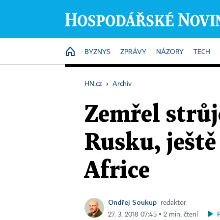
HOME
BYZNYS
ZPRÁVY
NÁZORY
TECH
HN.cz
›
Archiv
Zemřel strů
Rusku, ještě
Africe
Ondřej Soukup
redaktor
27. 3. 2018 07:45 ▪ 2 min. čtení