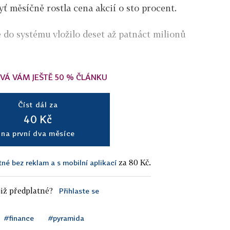
dyť měsíčně rostla cena akcií o sto procent.
do systému vložilo deset až patnáct milionů
VÁ VÁM JEŠTĚ 50 % ČLÁNKU
Číst dál za
40 Kč
na první dva měsíce
za 80 Kč.
tné bez reklam a s mobilní aplikací
iž předplatné?
Přihlaste se
#finance
#pyramida