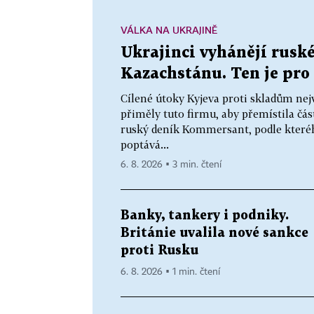
VÁLKA NA UKRAJINĚ
Ukrajinci vyhánějí ruské
Kazachstánu. Ten je pro 
Cílené útoky Kyjeva proti skladům nej
přiměly tuto firmu, aby přemístila čás
ruský deník Kommersant, podle které
poptává...
6. 8. 2026 ▪ 3 min. čtení
Banky, tankery i podniky.
Británie uvalila nové sankce
proti Rusku
6. 8. 2026 ▪ 1 min. čtení