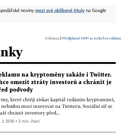
mezi své oblíbené tituly
ospodářské noviny
na Google
|
Předplatné HN+ je zcela bez reklam.
ánky
eklamu na kryptoměny zakáže i Twitter.
hce omezit ztráty investorů a chránit je
řed podvody
rmy, které chtějí získat kapitál vydáním kryptomincí,
 nebudou moci inzerovat na Twitteru. Sociální síť se
aží chránit investory před...
. 3. 2018 ▪ 2 min. čtení