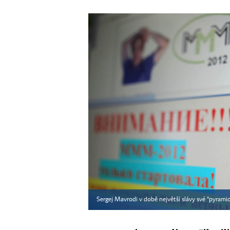
Sergej Mavrodi v době největší slávy své "pyram