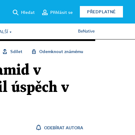
PŘEDPLATNÉ
Hledat
Přihlásit se
BeNative
ALŠÍ
Sdílet
Odemknout známému
amid v
il úspěch v
ODEBÍRAT AUTORA