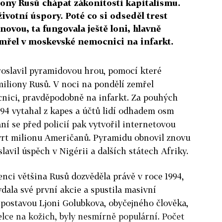
iony Rusů chápat zákonitosti kapitalismu.
životní úspory. Poté co si odseděl trest
novou, ta fungovala ještě loni, hlavně
emřel v moskevské nemocnici na infarkt.
roslavil pyramidovou hrou, pomocí které
miliony Rusů. V noci na pondělí zemřel
nici, pravděpodobně na infarkt. Za pouhých
994 vytahal z kapes a účtů lidí odhadem osm
ní se před policií pak vytvořil internetovou
tvrt milionu Američanů. Pyramidu obnovil znovu
slavil úspěch v Nigérii a dalších státech Afriky.
nci většina Rusů dozvěděla právě v roce 1994,
ala své první akcie a spustila masivní
postavou Ljoni Golubkova, obyčejného člověka,
lce na kožich, byly nesmírně populární. Počet