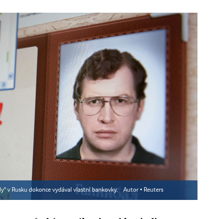
idy" v Rusku dokonce vydával vlastní bankovky.
Autor ▪
Reuters