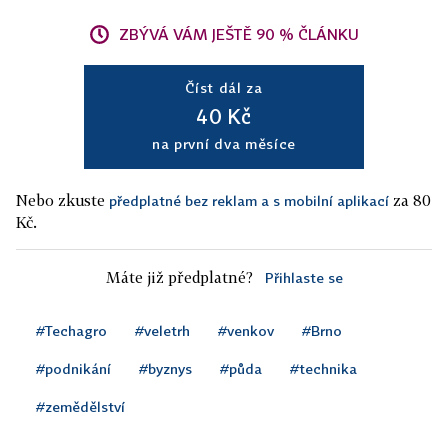
ZBÝVÁ VÁM JEŠTĚ 90 % ČLÁNKU
Číst dál za
40 Kč
na první dva měsíce
Nebo zkuste
za 80
předplatné bez reklam a s mobilní aplikací
Kč.
Máte již předplatné?
Přihlaste se
#Techagro
#veletrh
#venkov
#Brno
#podnikání
#byznys
#půda
#technika
#zemědělství