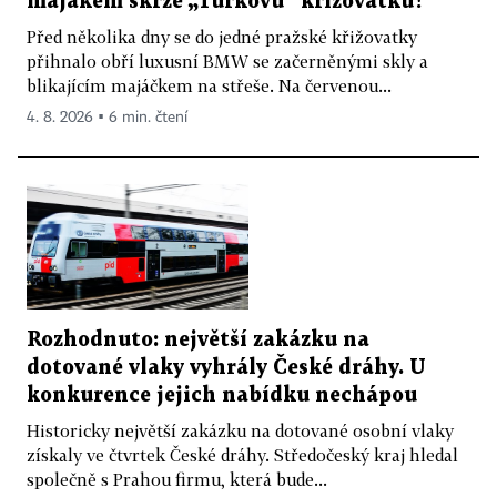
majákem skrze „Turkovu“ křižovatku?
Před několika dny se do jedné pražské křižovatky
přihnalo obří luxusní BMW se začerněnými skly a
blikajícím majáčkem na střeše. Na červenou...
4. 8. 2026 ▪ 6 min. čtení
Rozhodnuto: největší zakázku na
dotované vlaky vyhrály České dráhy. U
konkurence jejich nabídku nechápou
Historicky největší zakázku na dotované osobní vlaky
získaly ve čtvrtek České dráhy. Středočeský kraj hledal
společně s Prahou firmu, která bude...