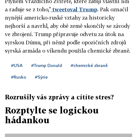
Plynem Vraždícího Zvířete, které zabíjí vlastní lidi
a raduje se z toho,"
tweetoval Trump
. Pak označil
nynější americko-ruské vztahy za historicky
nejhorší a navrhl, aby obě země skončily se závody
ve zbrojení. Trump připravuje odvetu za útok na
syrskou Dúmu, při němž podle opozičních zdrojů
syrská armáda o víkendu použila chemické zbraně.
#USA
#Trump Donald
#chemické zbraně
#Rusko
#Sýrie
Rozrušily vás zprávy a cítíte stres?
Rozptylte se logickou
hádankou