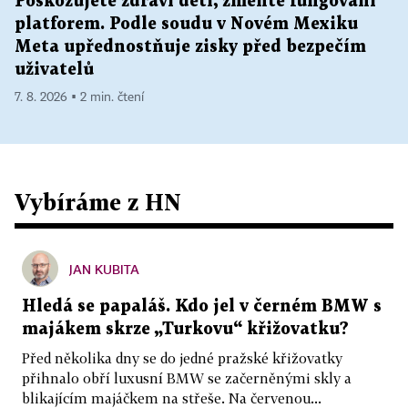
Poškozujete zdraví dětí, změňte fungování
platforem. Podle soudu v Novém Mexiku
Meta upřednostňuje zisky před bezpečím
uživatelů
7. 8. 2026 ▪ 2 min. čtení
Vybíráme z HN
JAN KUBITA
Hledá se papaláš. Kdo jel v černém BMW s
majákem skrze „Turkovu“ křižovatku?
Před několika dny se do jedné pražské křižovatky
přihnalo obří luxusní BMW se začerněnými skly a
blikajícím majáčkem na střeše. Na červenou...