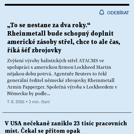
ODEBÍRAT
„To se nestane za dva roky.“
Rheinmetall bude schopný doplnit
americké zásoby střel, chce to ale čas,
říká šéf zbrojovky
Zvýšení výroby balistických střel ATACMS ve
spolupráci s americkou firmou Lockheed Martin
nějakou dobu potrvá. Agentuře Reuters to řekl
generální ředitel německé zbrojovky Rheinmetall
Armin Papperger. Společná výroba s Lockheedem v
Německu by podle...
7. 8. 2026 ▪ 3 min. čtení
V USA nečekaně zaniklo 23 tisíc pracovních
míst. Čekal se přitom opak