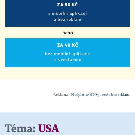
ZA 80 KČ
s mobilní aplikací
a bez reklam
nebo
ZA 40 KČ
bez mobilní aplikace
a s reklamou
|
Předplatné HN+ je zcela bez reklam.
Téma:
USA