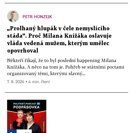
PETR HONZEJK
„Prolhaný hlupák v čele nemyslícího
stáda“. Proč Milana Knížáka oslavuje
vláda vedená mužem, kterým umělec
opovrhoval
Někteří říkají, že to byl poslední happening Milana
Knížáka. A něco na tom je. Pohřeb se státními poctami
organizovaný těmi, kterými slavný...
7. 8. 2026 ▪ 4 min. čtení