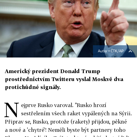
Autor ▪
ČTK/AP
Americký prezident Donald Trump
prostřednictvím Twitteru vyslal Moskvě dva
protichůdné signály.
N
ejprve Rusko varoval. "Rusko hrozí
sestřelením všech raket vypálených na Sýrii.
Připrav se, Rusko, protože (rakety) přijdou, pěkné
a nové a 'chytré'! Neměli byste být partnery toho