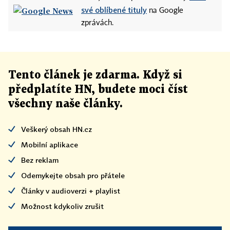
své oblíbené tituly
na Google
zprávách.
Tento článek
je
zdarma. Když si
předplatíte HN, budete moci číst
všechny naše články
.
Veškerý obsah HN.cz
Mobilní aplikace
Bez reklam
Odemykejte obsah pro přátele
Články v audioverzi + playlist
Možnost kdykoliv zrušit