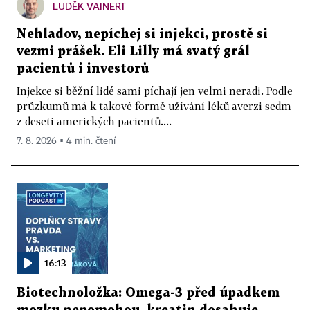
LUDĚK VAINERT
Nehladov, nepíchej si injekci, prostě si
vezmi prášek. Eli Lilly má svatý grál
pacientů i investorů
Injekce si běžní lidé sami píchají jen velmi neradi. Podle
průzkumů má k takové formě užívání léků averzi sedm
z deseti amerických pacientů....
7. 8. 2026 ▪ 4 min. čtení
16:13
Biotechnoložka: Omega-3 před úpadkem