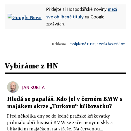
mezi
Přidejte si Hospodářské noviny
své oblíbené tituly
na Google
zprávách.
|
Předplatné HN+ je zcela bez reklam.
Vybíráme z HN
JAN KUBITA
Hledá se papaláš. Kdo jel v černém BMW s
majákem skrze „Turkovu“ křižovatku?
Před několika dny se do jedné pražské křižovatky
přihnalo obří luxusní BMW se začerněnými skly a
blikajícím majáčkem na střeše. Na červenou...