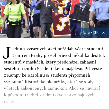
Autor ▪
ČTK
J
ednu z výrazných akcí pořádali včera studenti.
Centrem Prahy prošel průvod několika desítek
studentů v maskách, který předcházel zahájení
šestého ročníku Studentského majálesu. Při cestě
z Kampy ke Karolinu si studenti připomněli
významné historické okamžiky, které se staly
v letech zakončených osmičkou. Akce se navrací
k původní tradici studentských prvomájových
oslav.