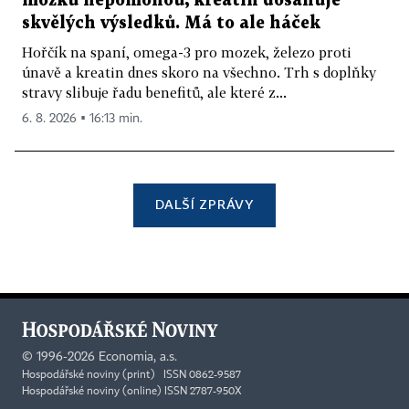
mozku nepomohou, kreatin dosahuje
skvělých výsledků. Má to ale háček
Hořčík na spaní, omega-3 pro mozek, železo proti
únavě a kreatin dnes skoro na všechno. Trh s doplňky
stravy slibuje řadu benefitů, ale které z...
6. 8. 2026 ▪ 16:13 min.
DALŠÍ ZPRÁVY
©
1996-2026
Economia, a.s.
Hospodářské noviny (print) ISSN 0862-9587
Hospodářské noviny (online) ISSN 2787-950X