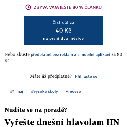
ZBÝVÁ VÁM JEŠTĚ 80 % ČLÁNKU
Číst dál za
40 Kč
na první dva měsíce
Nebo zkuste
za 80
předplatné bez reklam a s mobilní aplikací
Kč.
Máte již předplatné?
Přihlaste se
#1. máj
#vysoké školy
#recese
Nudíte se na poradě?
Vyřešte dnešní hlavolam HN