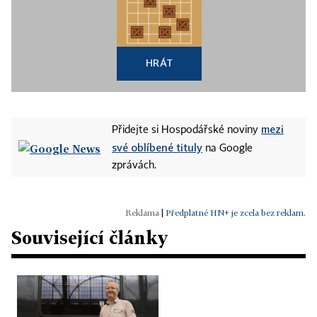
HRÁT
mezi
Přidejte si Hospodářské noviny
své oblíbené tituly
na Google
zprávách.
|
Předplatné HN+ je zcela bez reklam.
Související články