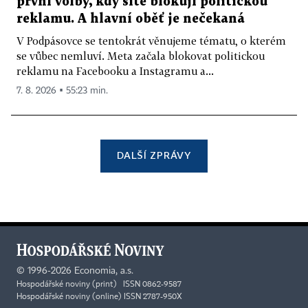
první volby, kdy sítě blokují politickou
reklamu. A hlavní oběť je nečekaná
V Podpásovce se tentokrát věnujeme tématu, o kterém
se vůbec nemluví. Meta začala blokovat politickou
reklamu na Facebooku a Instagramu a...
7. 8. 2026 ▪ 55:23 min.
DALŠÍ ZPRÁVY
©
1996-2026
Economia, a.s.
Hospodářské noviny (print) ISSN 0862-9587
Hospodářské noviny (online) ISSN 2787-950X