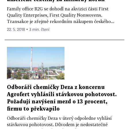
Family office R2G se dohodl na akvizici části First
Quality Enterprises, First Quality Nonwovens.
Transakce je zřejmě rekordním nákupem českého...
22. 5. 2018 ▪ 3 min. čtení
Odboráři chemičky Deza z koncernu
Agrofert vyhlásili stávkovou pohotovost.
Požadují navýšení mezd o 13 procent,
firmu to překvapilo
Odboráři chemičky Deza v úterý odpoledne vyhlásí
stávkovou pohotovost. Důvodem je nedostatečné