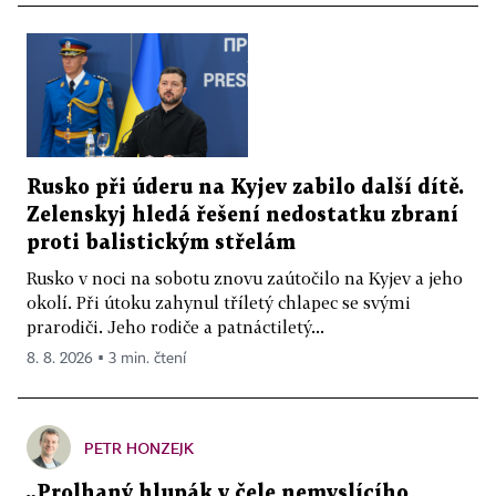
Rusko při úderu na Kyjev zabilo další dítě.
Zelenskyj hledá řešení nedostatku zbraní
proti balistickým střelám
Rusko v noci na sobotu znovu zaútočilo na Kyjev a jeho
okolí. Při útoku zahynul tříletý chlapec se svými
prarodiči. Jeho rodiče a patnáctiletý...
8. 8. 2026 ▪ 3 min. čtení
PETR HONZEJK
„Prolhaný hlupák v čele nemyslícího