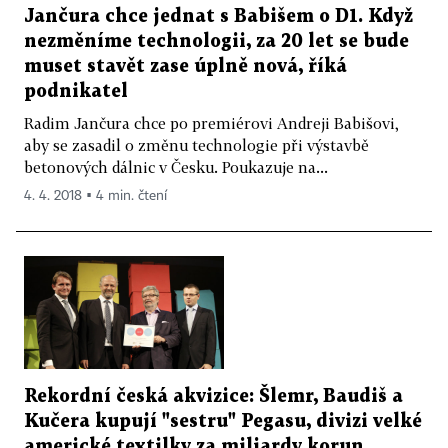
Jančura chce jednat s Babišem o D1. Když
nezměníme technologii, za 20 let se bude
muset stavět zase úplně nová, říká
podnikatel
Radim Jančura chce po premiérovi Andreji Babišovi,
aby se zasadil o změnu technologie při výstavbě
betonových dálnic v Česku. Poukazuje na...
4. 4. 2018 ▪ 4 min. čtení
Rekordní česká akvizice: Šlemr, Baudiš a
Kučera kupují "sestru" Pegasu, divizi velké
americké textilky za miliardy korun