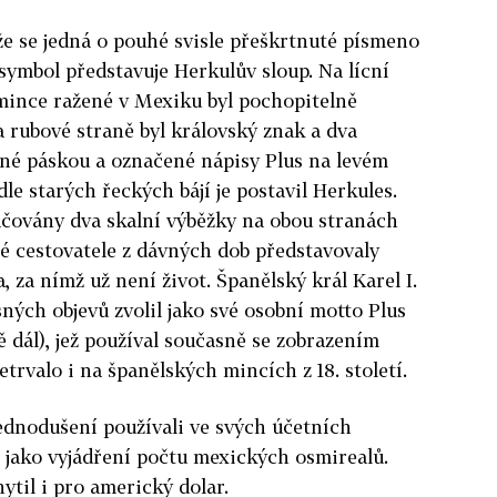
 že se jedná o pouhé svisle přeškrtnuté písmeno
 symbol představuje Herkulův sloup. Na lícní
 mince ražené v Mexiku byl pochopitelně
a rubové straně byl královský znak a dva
ené páskou a označené nápisy Plus na levém
le starých řeckých bájí je postavil Herkules.
ačovány dva skalní výběžky na obou stranách
é cestovatele z dávných dob představovaly
 za nímž už není život. Španělský král Karel I.
ných objevů zvolil jako své osobní motto Plus
tě dál), jež používal současně se zobrazením
trvalo i na španělských mincích z 18. století.
ednodušení používali ve svých účetních
 jako vyjádření počtu mexických osmirealů.
ytil i pro americký dolar.