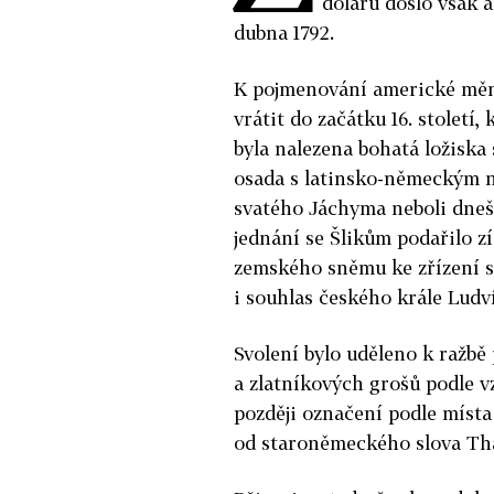
dolaru došlo však a
dubna 1792.
K pojmenování americké měny
vrátit do začátku 16. století
byla nalezena bohatá ložiska
osada s latinsko-německým n
svatého Jáchyma neboli dneš
jednání se Šlikům podařilo z
zemského sněmu ke zřízení 
i souhlas českého krále Ludv
Svolení bylo uděleno k ražb
a zlatníkových grošů podle v
později označení podle místa
od staroněmeckého slova Tha