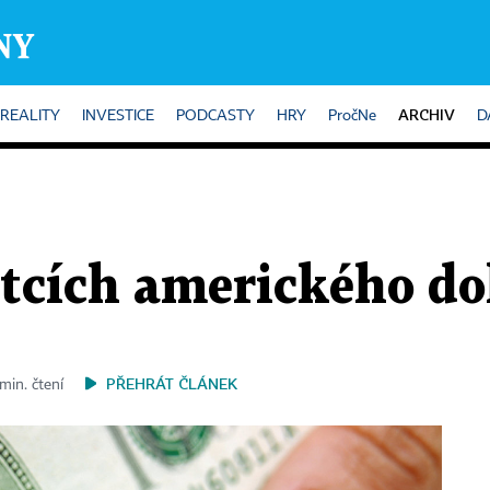
ARCHIV
REALITY
INVESTICE
PODCASTY
HRY
PročNe
D
átcích amerického do
PŘEHRÁT ČLÁNEK
min. čtení