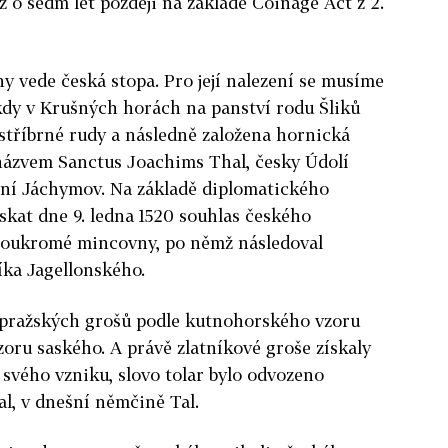
ž o sedm let později na základě Coinage Act z 2.
 vede česká stopa. Pro její nalezení se musíme
, kdy v Krušných horách na panství rodu Šliků
 stříbrné rudy a následně založena hornická
ázvem Sanctus Joachims Thal, česky Údolí
ní Jáchymov. Na základě diplomatického
ískat dne 9. ledna 1520 souhlas českého
soukromé mincovny, po němž následoval
íka Jagellonského.
ě pražských grošů podle kutnohorského vzoru
zoru saského. A právě zlatníkové groše získaly
 svého vzniku, slovo tolar bylo odvozeno
l, v dnešní němčině Tal.