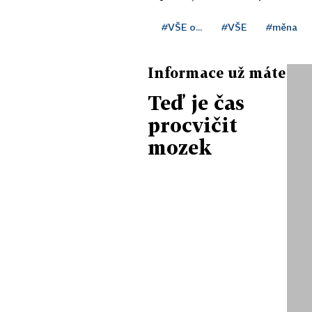
#VŠE o...
#VŠE
#měna
Informace už máte
Teď je čas
procvičit
mozek