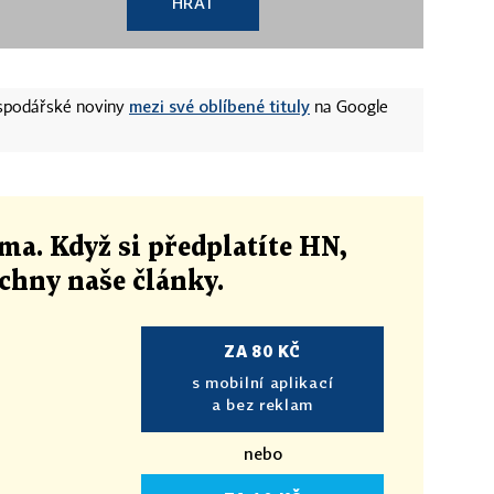
HRÁT
mezi své oblíbené tituly
ospodářské noviny
na Google
ma. Když si předplatíte HN,
echny naše články
.
ZA 80 KČ
s mobilní aplikací
a bez reklam
nebo