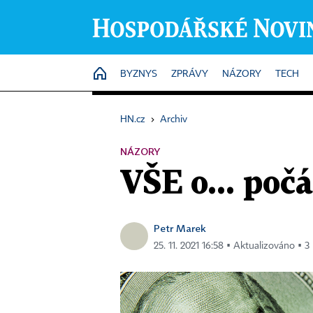
HOME
BYZNYS
ZPRÁVY
NÁZORY
TECH
HN.cz
›
Archiv
NÁZORY
VŠE o... poč
Petr Marek
25. 11. 2021 16:58 ▪ Aktualizováno ▪ 3 