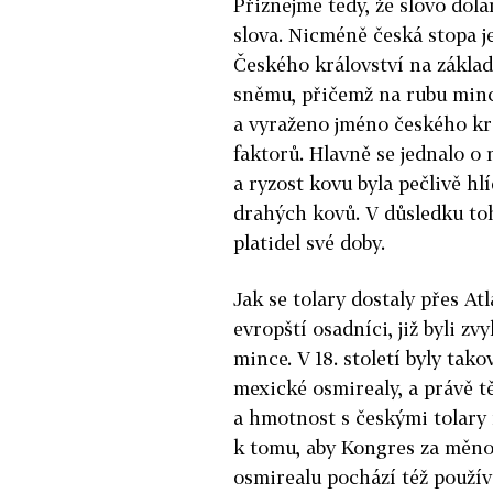
Přiznejme tedy, že slovo dol
slova. Nicméně česká stopa j
Českého království na zákla
sněmu, přičemž na rubu minc
a vyraženo jméno českého krá
faktorů. Hlavně se jednalo o 
a ryzost kovu byla pečlivě hlí
drahých kovů. V důsledku toh
platidel své doby.
Jak se tolary dostaly přes A
evropští osadníci, již byli z
mince. V 18. století byly t
mexické osmirealy, a právě 
a hmotnost s českými tolary 
k tomu, aby Kongres za měno
osmirealu pochází též použív