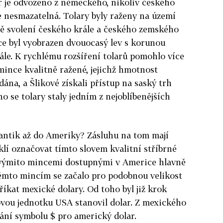
ar je odvozeno z německého, nikoliv českého
e nesmazatelná. Tolary byly raženy na území
dě svolení českého krále a českého zemského
e byl vyobrazen dvouocasý lev s korunou
le. K rychlému rozšíření tolarů pomohlo více
mince kvalitně ražené, jejichž hmotnost
dána, a Šlikové získali přístup na saský trh
o se tolary staly jedním z nejoblíbenějších
tlantik až do Ameriky? Zásluhu na tom mají
vyklí označovat tímto slovem kvalitní stříbrné
akovýmito mincemi dostupnými v Americe hlavně
těmto mincím se začalo pro podobnou velikost
říkat mexické dolary. Od toho byl již krok
vou jednotku USA stanovil dolar. Z mexického
ání symbolu $ pro americký dolar.