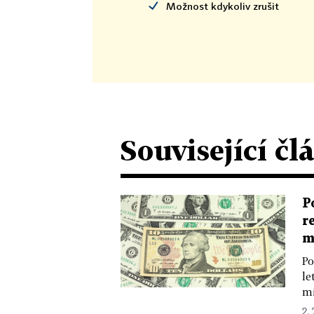
Možnost kdykoliv zrušit
Související čl
P
r
m
Po
le
mi
2. 