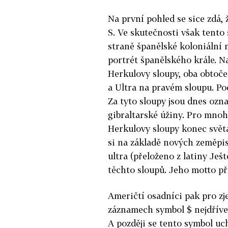
Na první pohled se sice zdá,
S. Ve skutečnosti však tento
straně španělské koloniální
portrét španělského krále. N
Herkulovy sloupy, oba obtoč
a Ultra na pravém sloupu. Pod
Za tyto sloupy jsou dnes ozn
gibraltarské úžiny. Pro mnoh
Herkulovy sloupy konec světa,
si na základě nových zeměpis
ultra (přeloženo z latiny Ješ
těchto sloupů. Jeho motto pře
Američtí osadníci pak pro zj
záznamech symbol $ nejdříve
A později se tento symbol uch