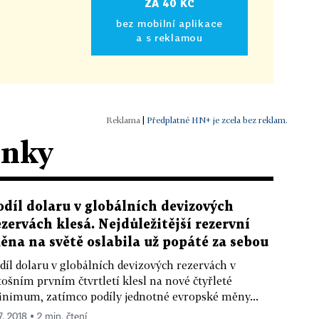
ZA 40 KČ
bez mobilní aplikace
a s reklamou
|
Předplatné HN+ je zcela bez reklam.
ánky
odíl dolaru v globálních devizových
ezervách klesá. Nejdůležitější rezervní
ěna na světě oslabila už popáté za sebou
díl dolaru v globálních devizových rezervách v
tošním prvním čtvrtletí klesl na nové čtyřleté
nimum, zatímco podíly jednotné evropské měny...
7. 2018 ▪ 2 min. čtení