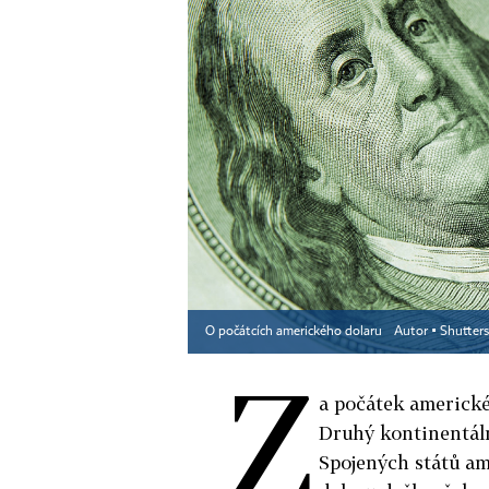
O počátcích amerického dolaru
Autor ▪
Shutter
Z
a počátek americkéh
Druhý kontinentáln
Spojených států am