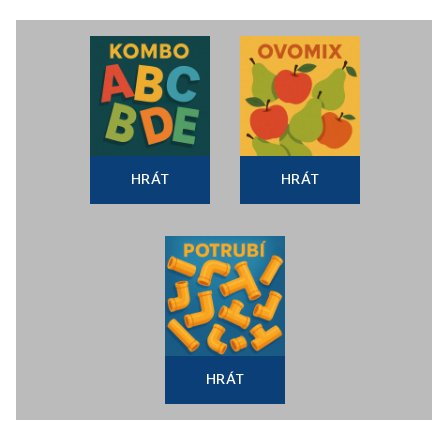
HRÁT
HRÁT
HRÁT