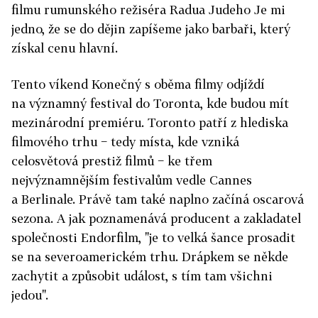
filmu rumunského režiséra Radua Judeho Je mi
jedno, že se do dějin zapíšeme jako barbaři, který
získal cenu hlavní.
Tento víkend Konečný s oběma filmy odjíždí
na významný festival do Toronta, kde budou mít
mezinárodní premiéru. Toronto patří z hlediska
filmového trhu − tedy místa, kde vzniká
celosvětová prestiž filmů − ke třem
nejvýznamnějším festivalům vedle Cannes
a Berlinale. Právě tam také naplno začíná oscarová
sezona. A jak poznamenává producent a zakladatel
společnosti Endorfilm, "je to velká šance prosadit
se na severoamerickém trhu. Drápkem se někde
zachytit a způsobit událost, s tím tam všichni
jedou".