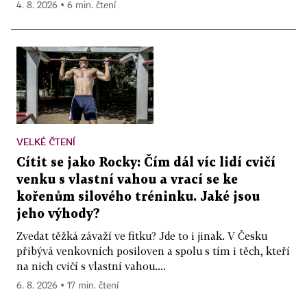
4. 8. 2026 ▪ 6 min. čtení
VELKÉ ČTENÍ
Cítit se jako Rocky: Čím dál víc lidí cvičí
venku s vlastní vahou a vrací se ke
kořenům silového tréninku. Jaké jsou
jeho výhody?
Zvedat těžká závaží ve fitku? Jde to i jinak. V Česku
přibývá venkovních posiloven a spolu s tím i těch, kteří
na nich cvičí s vlastní vahou....
6. 8. 2026 ▪ 17 min. čtení