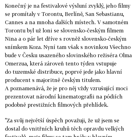
Konečný je na festivalové výsluní zvyklý, jeho filmy
se promítaly v Torontu, Berlíně, San Sebastianu,
Cannes a na mnoha dalších místech. V samotném
Torontu byl už loni se slovensko-českým filmem
Nina a o pár let dříve s rovněž slovensko-českým
snímkem Koza. Nyní tam však s novinkou Všechno
bude v Česku usazeného slovinského režiséra Olma
Omerzua, která zároveň tento týden vstupuje
do tuzemské distribuce, poprvé jede jako hlavní
producent s majoritně českým titulem.
A poznamenává, že je pro něj vždy vzrušující moci
prezentovat národní kinematografii na pódiích
podobně prestižních filmových přehlídek.
"Za svůj největší úspěch považuji, že už jsem se
dostal do vnitřních kruhů těch opravdu velkých
festivalů, moje filmy se tam hrály v hlavním