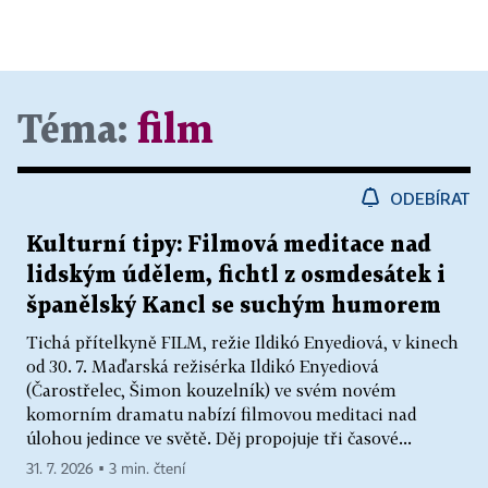
Téma:
film
ODEBÍRAT
Kulturní tipy: Filmová meditace nad
lidským údělem, fichtl z osmdesátek i
španělský Kancl se suchým humorem
Tichá přítelkyně FILM, režie Ildikó Enyediová, v kinech
od 30. 7. Maďarská režisérka Ildikó Enyediová
(Čarostřelec, Šimon kouzelník) ve svém novém
komorním dramatu nabízí filmovou meditaci nad
úlohou jedince ve světě. Děj propojuje tři časové...
31. 7. 2026 ▪ 3 min. čtení