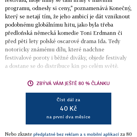
programu, odnesly si ceny," poznamenává Konečný,
který se netají tím, že jeho ambicí je dát vzniknout
podobnému globálnímu hitu, jako byla třeba
předloňská německá komedie Toni Erdmann či
před pěti lety polské oscarové drama Ida. Tedy
notoricky známému dílu, které nadchne
festivalové poroty i běžné diváky, objede festivaly
a dostane se do distribuce kin po celém světě.
ZBÝVÁ VÁM JEŠTĚ 80 % ČLÁNKU
Číst dál za
40 Kč
na první dva měsíce
Nebo zkuste
za 80
předplatné bez reklam a s mobilní aplikací