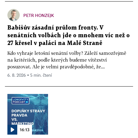
PETR HONZEJK
Babišův zásadní průlom fronty. V
senátních volbách jde o mnohem víc než o
27 křesel v paláci na Malé Straně
Kdo vyhraje letošní senátní volby? Záleží samozřejmě
na kritériích, podle kterých budeme vítězství
posuzovat. Ale je velmi pravděpodobné, že...
6. 8. 2026 ▪ 5 min. čtení
16:13