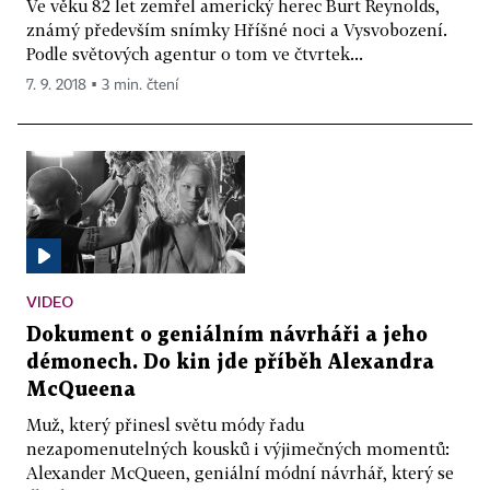
Ve věku 82 let zemřel americký herec Burt Reynolds,
známý především snímky Hříšné noci a Vysvobození.
Podle světových agentur o tom ve čtvrtek...
7. 9. 2018 ▪ 3 min. čtení
VIDEO
Dokument o geniálním návrháři a jeho
démonech. Do kin jde příběh Alexandra
McQueena
Muž, který přinesl světu módy řadu
nezapomenutelných kousků i výjimečných momentů:
Alexander McQueen, geniální módní návrhář, který se