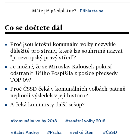
Máte již předplatné?
Přihlaste se
Co se dočtete dál
Proč jsou letošní komunální volby nezvykle
důležité pro strany, které lze souhrnně nazvat
"proevropský pravý střed"?
Je možné, že se Miroslav Kalousek pokusí
odstranit Jiřího Pospíšila z pozice předsedy
TOP 09?
Proč ČSSD čeká v komunálních volbách patrně
nejhorší výsledek v její historii?
A čeká komunisty další sešup?
#komunální volby 2018
#senátní volby 2018
#Babiš Andrej
#Praha
#velké čtení
#ČSSD