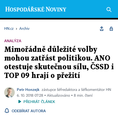
HN.cz
›
Archiv
ANALÝZA
Mimořádně důležité volby
mohou zatřást politikou. ANO
otestuje skutečnou sílu, ČSSD i
TOP 09 hrají o přežití
Petr Honzejk
zástupce šéfredaktora a šéfkomentátor HN
6. 10. 2018 07:28 ▪ Aktualizováno ▪ 8 min. čtení
PŘEHRÁT ČLÁNEK
ODEBÍRAT AUTORA