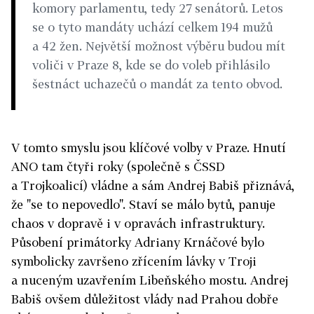
komory parlamentu, tedy 27 senátorů. Letos
se o tyto mandáty uchází celkem 194 mužů
a 42 žen. Největší možnost výběru budou mít
voliči v Praze 8, kde se do voleb přihlásilo
šestnáct uchazečů o mandát za tento obvod.
V tomto smyslu jsou klíčové volby v Praze. Hnutí
ANO tam čtyři roky (společně s ČSSD
a Trojkoalicí) vládne a sám Andrej Babiš přiznává,
že "se to nepovedlo". Staví se málo bytů, panuje
chaos v dopravě i v opravách infrastruktury.
Působení primátorky Adriany Krnáčové bylo
symbolicky završeno zřícením lávky v Troji
a nuceným uzavřením Libeňského mostu. Andrej
Babiš ovšem důležitost vlády nad Prahou dobře