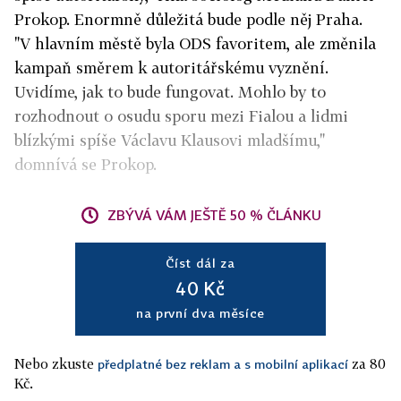
Prokop. Enormně důležitá bude podle něj Praha.
"V hlavním městě byla ODS favoritem, ale změnila
kampaň směrem k autoritářskému vyznění.
Uvidíme, jak to bude fungovat. Mohlo by to
rozhodnout o osudu sporu mezi Fialou a lidmi
blízkými spíše Václavu Klausovi mladšímu,"
domnívá se Prokop.
ZBÝVÁ VÁM JEŠTĚ 50 % ČLÁNKU
Číst dál za
40 Kč
na první dva měsíce
Nebo zkuste
za 80
předplatné bez reklam a s mobilní aplikací
Kč.