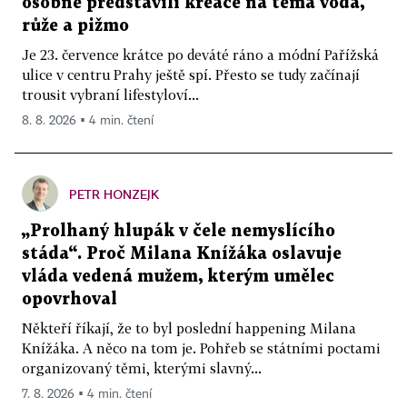
osobně představili kreace na téma voda,
růže a pižmo
Je 23. července krátce po deváté ráno a módní Pařížská
ulice v centru Prahy ještě spí. Přesto se tudy začínají
trousit vybraní lifestyloví...
8. 8. 2026 ▪ 4 min. čtení
PETR HONZEJK
„Prolhaný hlupák v čele nemyslícího
stáda“. Proč Milana Knížáka oslavuje
vláda vedená mužem, kterým umělec
opovrhoval
Někteří říkají, že to byl poslední happening Milana
Knížáka. A něco na tom je. Pohřeb se státními poctami
organizovaný těmi, kterými slavný...
7. 8. 2026 ▪ 4 min. čtení