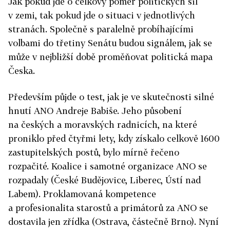
Jak pokud jde o celkový poměr politických sil
v zemi, tak pokud jde o situaci v jednotlivých
stranách. Společně s paralelně probíhajícími
volbami do třetiny Senátu budou signálem, jak se
může v nejbližší době proměňovat politická mapa
Česka.
Především půjde o test, jak je ve skutečnosti silné
hnutí ANO Andreje Babiše. Jeho působení
na českých a moravských radnicích, na které
proniklo před čtyřmi lety, kdy získalo celkově 1600
zastupitelských postů, bylo mírně řečeno
rozpačité. Koalice i samotné organizace ANO se
rozpadaly (České Budějovice, Liberec, Ústí nad
Labem). Proklamovaná kompetence
a profesionalita starostů a primátorů za ANO se
dostavila jen zřídka (Ostrava, částečně Brno). Nyní