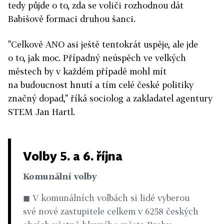
tedy půjde o to, zda se voliči rozhodnou dát
Babišově formaci druhou šanci.
"Celkově ANO asi ještě tentokrát uspěje, ale jde
o to, jak moc. Případný neúspěch ve velkých
městech by v každém případě mohl mít
na budoucnost hnutí a tím celé české politiky
značný dopad," říká sociolog a zakladatel agentury
STEM Jan Hartl.
Volby 5. a 6. října
Komunální volby
◼ V komunálních volbách si lidé vyberou
své nové zastupitele celkem v 6258 českých