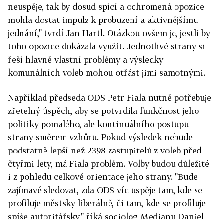
neuspěje, tak by dosud spící a ochromená opozice
mohla dostat impulz k probuzení a aktivnějšímu
jednání," tvrdí Jan Hartl. Otázkou ovšem je, jestli by
toho opozice dokázala využít. Jednotlivé strany si
řeší hlavně vlastní problémy a výsledky
komunálních voleb mohou otřást jimi samotnými.
Například předseda ODS Petr Fiala nutně potřebuje
zřetelný úspěch, aby se potvrdila funkčnost jeho
politiky pomalého, ale kontinuálního postupu
strany směrem vzhůru. Pokud výsledek nebude
podstatně lepší než 2398 zastupitelů z voleb před
čtyřmi lety, má Fiala problém. Volby budou důležité
i z pohledu celkové orientace jeho strany. "Bude
zajímavé sledovat, zda ODS víc uspěje tam, kde se
profiluje městsky liberálně, či tam, kde se profiluje
spíše autoritářsky," říká sociolog Medianu Daniel