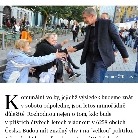
Autor ▪
ČTK
K
omunální volby, jejichž výsledek budeme znát
v sobotu odpoledne, jsou letos mimořádně
důležité. Rozhodnou nejen o tom, kdo bude
v příštích čtyřech letech vládnout v 6258 obcích
Česka. Budou mít značný vliv i na "velkou" politiku.