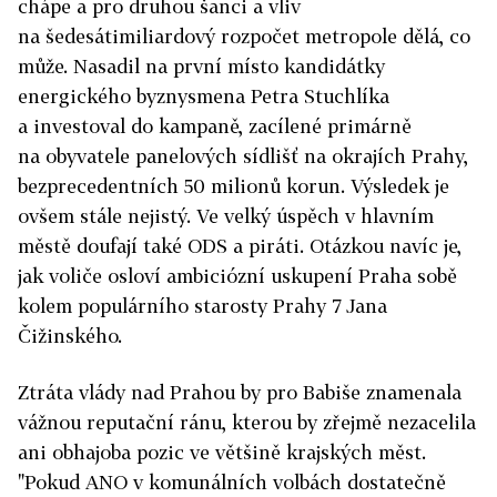
chápe a pro druhou šanci a vliv
na šedesátimiliardový rozpočet metropole dělá, co
může. Nasadil na první místo kandidátky
energického byznysmena Petra Stuchlíka
a investoval do kampaně, zacílené primárně
na obyvatele panelových sídlišť na okrajích Prahy,
bezprecedentních 50 milionů korun. Výsledek je
ovšem stále nejistý. Ve velký úspěch v hlavním
městě doufají také ODS a piráti. Otázkou navíc je,
jak voliče osloví ambiciózní uskupení Praha sobě
kolem populárního starosty Prahy 7 Jana
Čižinského.
Ztráta vlády nad Prahou by pro Babiše znamenala
vážnou reputační ránu, kterou by zřejmě nezacelila
ani obhajoba pozic ve většině krajských měst.
"Pokud ANO v komunálních volbách dostatečně