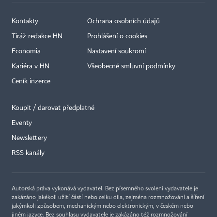
Kontakty
Ochrana osobních údajů
Tiráž redakce HN
Prohlášení o cookies
Economia
Nastavení soukromí
Kariéra v HN
Všeobecné smluvní podmínky
Ceník inzerce
Koupit / darovat předplatné
Eventy
×
Newslettery
RSS kanály
Autorská práva vykonává vydavatel. Bez písemného svolení vydavatele je
zakázáno jakékoli užití částí nebo celku díla, zejména rozmnožování a šíření
jakýmkoli způsobem, mechanickým nebo elektronickým, v českém nebo
jiném jazyce. Bez souhlasu vydavatele je zakázáno též rozmnožování