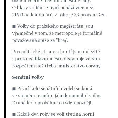
obcích včetně hlavního města Prahy.
O hlasy voličů se nyní uchází více než
216 tisíc kandidátů, z toho je 33 procent žen.
◼ Volby do pražského magistrátu jsou
výjimečné v tom, že metropole je formálně
považovaná spíše za "kraj".
Pro politické strany a hnutí jsou důležité
i proto, že hlavní město disponuje větším
rozpočtem než třeba ministerstvo obrany.
Senátní volby
◼ První kolo senátních voleb se koná
ve stejném termínu jako komunální volby.
Druhé kolo proběhne o týden později.
◼ Každé dva roky se volí třetina horní