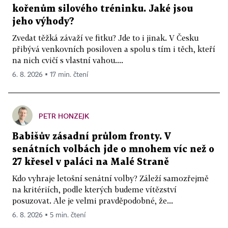
kořenům silového tréninku. Jaké jsou
jeho výhody?
Zvedat těžká závaží ve fitku? Jde to i jinak. V Česku
přibývá venkovních posiloven a spolu s tím i těch, kteří
na nich cvičí s vlastní vahou....
6. 8. 2026 ▪ 17 min. čtení
PETR HONZEJK
Babišův zásadní průlom fronty. V
senátních volbách jde o mnohem víc než o
27 křesel v paláci na Malé Straně
Kdo vyhraje letošní senátní volby? Záleží samozřejmě
na kritériích, podle kterých budeme vítězství
posuzovat. Ale je velmi pravděpodobné, že...
6. 8. 2026 ▪ 5 min. čtení