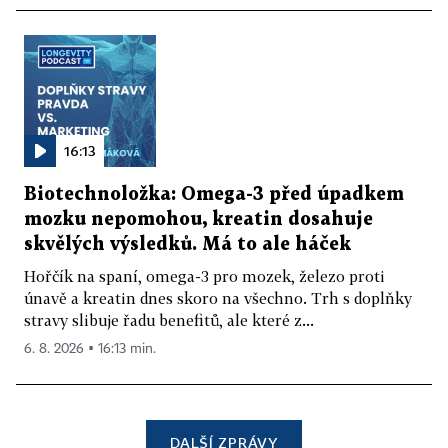
16:13
Biotechnoložka: Omega-3 před úpadkem
mozku nepomohou, kreatin dosahuje
skvělých výsledků. Má to ale háček
Hořčík na spaní, omega-3 pro mozek, železo proti
únavě a kreatin dnes skoro na všechno. Trh s doplňky
stravy slibuje řadu benefitů, ale které z...
6. 8. 2026 ▪ 16:13 min.
DALŠÍ ZPRÁVY