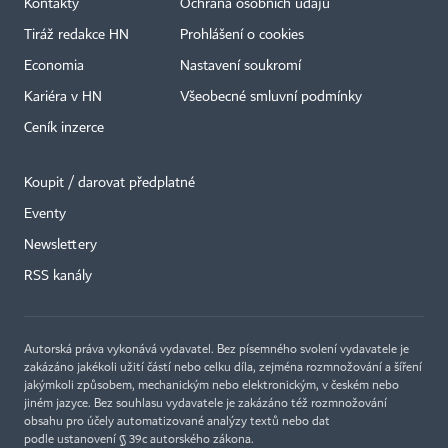
Kontakty
Ochrana osobních údajů
Tiráž redakce HN
Prohlášení o cookies
Economia
Nastavení soukromí
Kariéra v HN
Všeobecné smluvní podmínky
Ceník inzerce
Koupit / darovat předplatné
Eventy
Newslettery
RSS kanály
Autorská práva vykonává vydavatel. Bez písemného svolení vydavatele je
zakázáno jakékoli užití částí nebo celku díla, zejména rozmnožování a šíření
jakýmkoli způsobem, mechanickým nebo elektronickým, v českém nebo
jiném jazyce. Bez souhlasu vydavatele je zakázáno též rozmnožování
obsahu pro účely automatizované analýzy textů nebo dat
podle ustanovení § 39c autorského zákona.