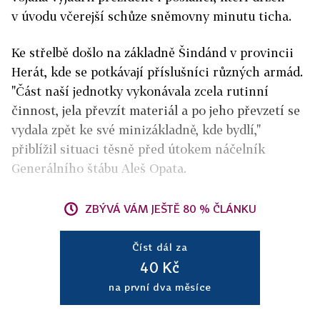
v úvodu včerejší schůze sněmovny minutu ticha.
Ke střelbě došlo na základně Šindánd v provincii
Herát, kde se potkávají příslušníci různých armád.
"Část naší jednotky vykonávala zcela rutinní
činnost, jela převzít materiál a po jeho převzetí se
vydala zpět ke své minizákladně, kde bydlí,"
přiblížil situaci těsně před útokem náčelník
Generálního štábu Aleš Opata.
ZBÝVÁ VÁM JEŠTĚ 80 % ČLÁNKU
Číst dál za
40 Kč
na první dva měsíce