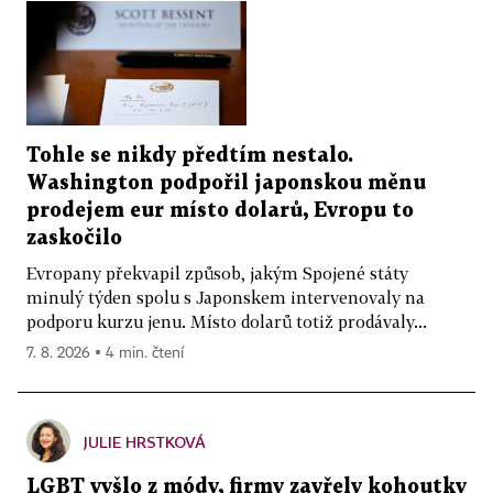
Tohle se nikdy předtím nestalo.
Washington podpořil japonskou měnu
prodejem eur místo dolarů, Evropu to
zaskočilo
Evropany překvapil způsob, jakým Spojené státy
minulý týden spolu s Japonskem intervenovaly na
podporu kurzu jenu. Místo dolarů totiž prodávaly...
7. 8. 2026 ▪ 4 min. čtení
JULIE HRSTKOVÁ
LGBT vyšlo z módy, firmy zavřely kohoutky