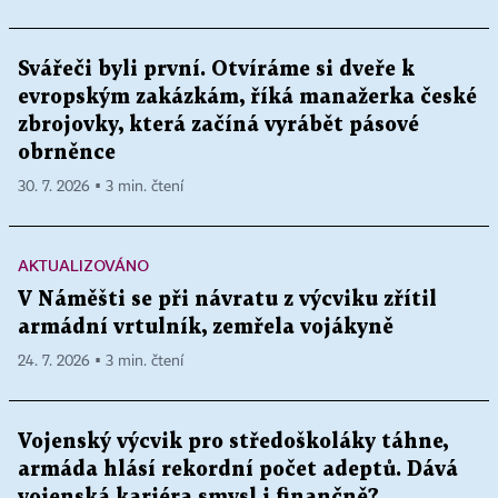
Svářeči byli první. Otvíráme si dveře k
evropským zakázkám, říká manažerka české
zbrojovky, která začíná vyrábět pásové
obrněnce
30. 7. 2026 ▪ 3 min. čtení
AKTUALIZOVÁNO
V Náměšti se při návratu z výcviku zřítil
armádní vrtulník, zemřela vojákyně
24. 7. 2026 ▪ 3 min. čtení
Vojenský výcvik pro středoškoláky táhne,
armáda hlásí rekordní počet adeptů. Dává
vojenská kariéra smysl i finančně?