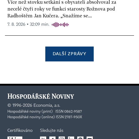
Více než stovku setkání s obyvateli absolvoval za
necelé čtyři roky ve funkci starosty Rožnova pod
Radhoštěm Jan Kučera. „Snažíme se...
7. 8. 2026 ▪ 32:09 min.
DALŠÍ ZPRÁVY
©
1996-2026
Economia, a.s.
Hospodářské noviny (print) ISSN 0862-9587
Hospodářské noviny (online) ISSN 2787-950X
Certifikováno
Sledujte nás