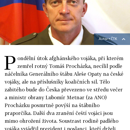
Autor ▪
ČTK
P
ondělní útok afghánského vojáka, při kterém
zemřel rotný Tomáš Procházka, necílil podle
náčelníka Generálního štábu Aleše Opaty na české
vojáky, ale na příslušníky koaličních sil. Tělo
zabitého bude do Česka převezeno ve středu večer
a ministr obrany Lubomír Metnar (za ANO)
Procházku posmrtně povýší na štábního
praporčíka. Další dva zranění čeští vojáci jsou
mimo ohrožení života. Soustrast rodině padlého
vojáka vyjádřil prezident i poslanci, kteří drželi