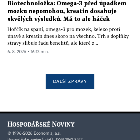
Biotechnoložka: Omega-3 před úpadkem
mozku nepomohou, kreatin dosahuje
skvělých výsledků. Má to ale háček
Hořčík na spaní, omega-3 pro mozek, železo proti
únavě a kreatin dnes skoro na všechno. Trh s doplňky
stravy slibuje řadu benefitů, ale které z...
6. 8. 2026 ▪ 16:13 min.
DALŠÍ ZPRÁVY
©
1996-2026
Economia, a.s.
Hospodářské noviny (print) ISSN 0862-9587