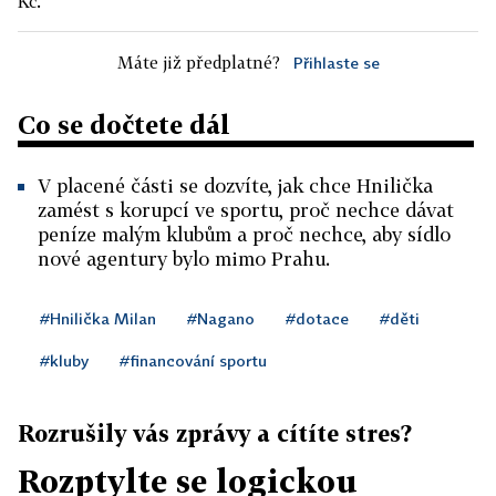
Kč.
Máte již předplatné?
Přihlaste se
Co se dočtete dál
V placené části se dozvíte, jak chce Hnilička
zamést s korupcí ve sportu, proč nechce dávat
peníze malým klubům a proč nechce, aby sídlo
nové agentury bylo mimo Prahu.
#Hnilička Milan
#Nagano
#dotace
#děti
#kluby
#financování sportu
Rozrušily vás zprávy a cítíte stres?
Rozptylte se logickou