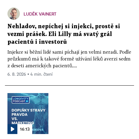
LUDĚK VAINERT
Nehladov, nepíchej si injekci, prostě si
vezmi prášek. Eli Lilly má svatý grál
pacientů i investorů
Injekce si běžní lidé sami píchají jen velmi neradi. Podle
průzkumů má k takové formě užívání léků averzi sedm
z deseti amerických pacientů....
6. 8. 2026 ▪ 4 min. čtení
16:13