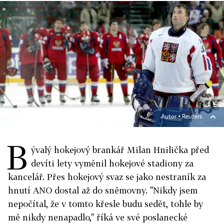
Autor ▪
Reuters
B
ývalý hokejový brankář Milan Hnilička před
devíti lety vyměnil hokejové stadiony za
kancelář. Přes hokejový svaz se jako nestraník za
hnutí ANO dostal až do sněmovny. "Nikdy jsem
nepočítal, že v tomto křesle budu sedět, tohle by
mě nikdy nenapadlo," říká ve své poslanecké