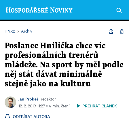
HN.cz
›
Archiv
Poslanec Hnilička chce víc
profesionálních trenérů
mládeže. Na sport by měl podle
něj stát dávat minimálně
stejně jako na kulturu
Jan Prokeš
redaktor
PŘEHRÁT ČLÁNEK
12. 2. 2019 11:27 ▪ 4 min. čtení
ODEBÍRAT AUTORA