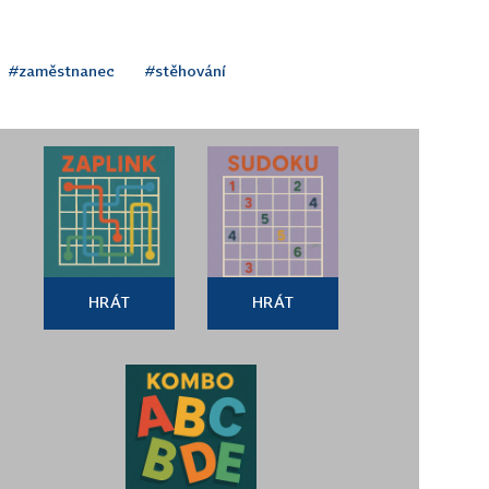
#zaměstnanec
#stěhování
HRÁT
HRÁT