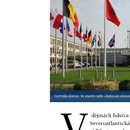
Centrála aliance: Ve starém sídle úřadovala alianc
V
dějinách lidstva
Severoatlantická