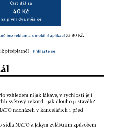
Číst dál za
40 Kč
na první dva měsíce
za 80 Kč.
tné bez reklam a s mobilní aplikací
iž předplatné?
Přihlaste se
dál
o vzhledem nijak lákavé, v rychlosti její
rhli světový rekord - jak dlouho ji stavěli?
NATO nacházeli v kancelářích i před
ho sídla NATO a jakým zvláštním způsobem