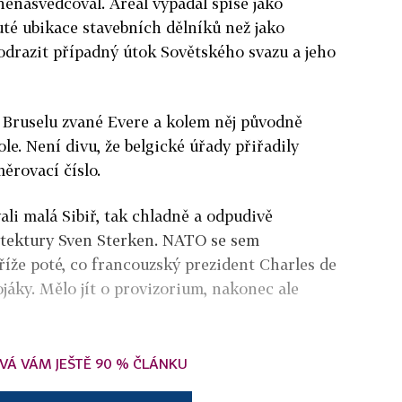
 nenasvědčoval. Areál vypadal spíše jako
té ubikace stavebních dělníků než jako
odrazit případný útok Sovětského svazu a jeho
ti Bruselu zvané Evere a kolem něj původně
le. Není divu, že belgické úřady přiřadily
ěrovací číslo.
li malá Sibiř, tak chladně a odpudivě
hitektury Sven Sterken. NATO se sem
aříže poté, co francouzský prezident Charles de
ojáky. Mělo jít o provizorium, nakonec ale
VÁ VÁM JEŠTĚ 90 % ČLÁNKU