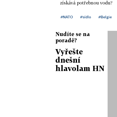
získává potřebnou vodu?
#NATO
#sídlo
#Belgie
Nudíte se na
poradě?
Vyřešte
dnešní
hlavolam HN