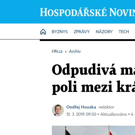
HOME
BYZNYS
ZPRÁVY
NÁZORY
TECH
HN.cz
›
Archiv
Odpudivá ma
poli mezi kr
Ondřej Houska
redaktor
12. 3. 2019 09:50 ▪ Aktualizováno ▪ 4 