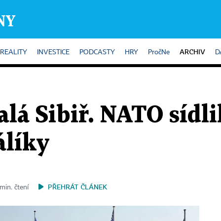
ARCHIV
REALITY
INVESTICE
PODCASTY
HRY
PročNe
D
lá Sibiř. NATO sídli
álíky
PŘEHRÁT ČLÁNEK
min. čtení