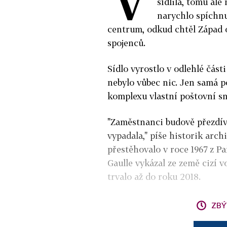
sídlila, tomu ale
narychlo spíchnu
centrum, odkud chtěl Západ 
spojenců.
Sídlo vyrostlo v odlehlé čás
nebylo vůbec nic. Jen samá po
komplexu vlastní poštovní sm
"Zaměstnanci budově přezdíva
vypadala," píše historik arc
přestěhovalo v roce 1967 z P
Gaulle vykázal ze země cizí v
trvalo až do roku 2018.
ZBÝ