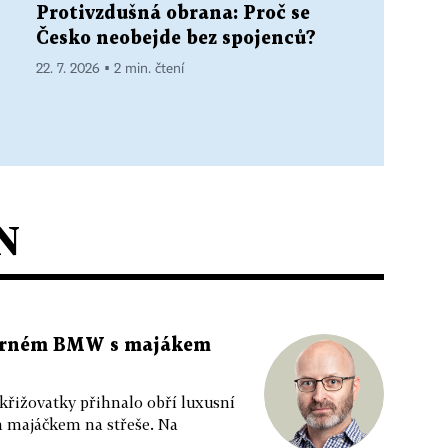
Protivzdušná obrana: Proč se
Česko neobejde bez spojenců?
22. 7. 2026 ▪ 2 min. čtení
N
 černém BMW s majákem
 křižovatky přihnalo obří luxusní
m majáčkem na střeše. Na