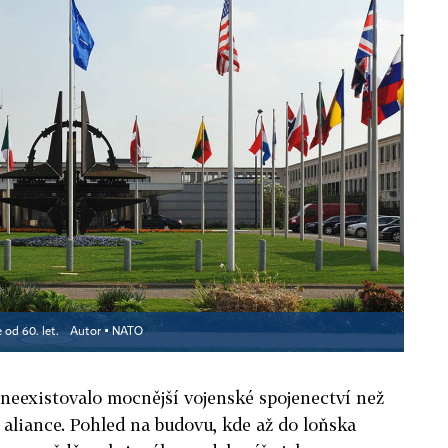
e od 60. let.
Autor ▪
NATO
 neexistovalo mocnější vojenské spojenectví než
 aliance. Pohled na budovu, kde až do loňska