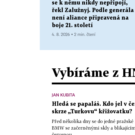
se k němu nikdy nepřipojí,
řekl Zalužnyj. Podle generála
není aliance připravená na
boje 21. století
4. 8. 2026 ▪ 2 min. čtení
Vybíráme z H
JAN KUBITA
Hledá se papaláš. Kdo jel v
skrze „Turkovu“ křižovatku?
Před několika dny se do jedné pražské
BMW se začerněnými skly a blikající
červenou...