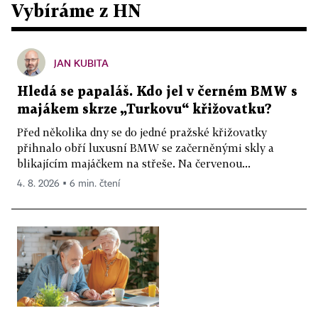
Vybíráme z HN
JAN KUBITA
Hledá se papaláš. Kdo jel v černém BMW s
majákem skrze „Turkovu“ křižovatku?
Před několika dny se do jedné pražské křižovatky
přihnalo obří luxusní BMW se začerněnými skly a
blikajícím majáčkem na střeše. Na červenou...
4. 8. 2026 ▪ 6 min. čtení