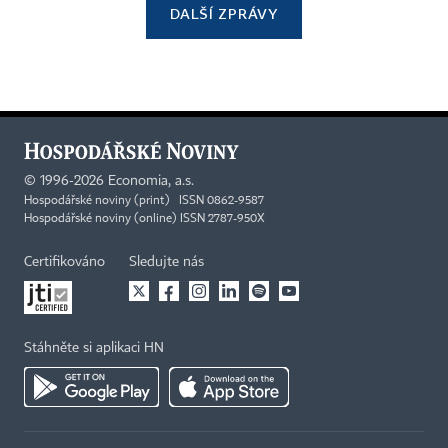
DALŠÍ ZPRÁVY
©
1996-2026
Economia, a.s.
Hospodářské noviny (print) ISSN 0862-9587
Hospodářské noviny (online) ISSN 2787-950X
Certifikováno
Sledujte nás
Stáhněte si aplikaci HN