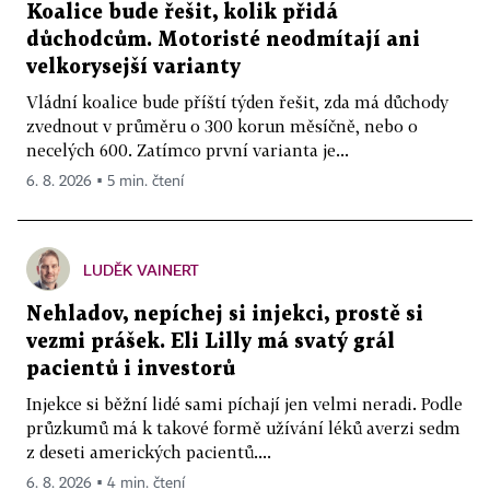
Koalice bude řešit, kolik přidá
důchodcům. Motoristé neodmítají ani
velkorysejší varianty
Vládní koalice bude příští týden řešit, zda má důchody
zvednout v průměru o 300 korun měsíčně, nebo o
necelých 600. Zatímco první varianta je...
6. 8. 2026 ▪ 5 min. čtení
LUDĚK VAINERT
Nehladov, nepíchej si injekci, prostě si
vezmi prášek. Eli Lilly má svatý grál
pacientů i investorů
Injekce si běžní lidé sami píchají jen velmi neradi. Podle
průzkumů má k takové formě užívání léků averzi sedm
z deseti amerických pacientů....
6. 8. 2026 ▪ 4 min. čtení