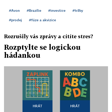
#Avon
#Brazílie
#investice
#tržby
#prodej
#fúze a akvizice
Rozrušily vás zprávy a cítíte stres?
Rozptylte se logickou
hádankou
HRÁT
HRÁT