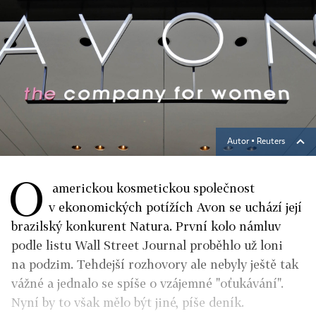
Autor ▪
Reuters
O
americkou kosmetickou společnost
v ekonomických potížích Avon se uchází její
brazilský konkurent Natura. První kolo námluv
podle listu Wall Street Journal proběhlo už loni
na podzim. Tehdejší rozhovory ale nebyly ještě tak
vážné a jednalo se spíše o vzájemné "oťukávání".
Nyní by to však mělo být jiné, píše deník.