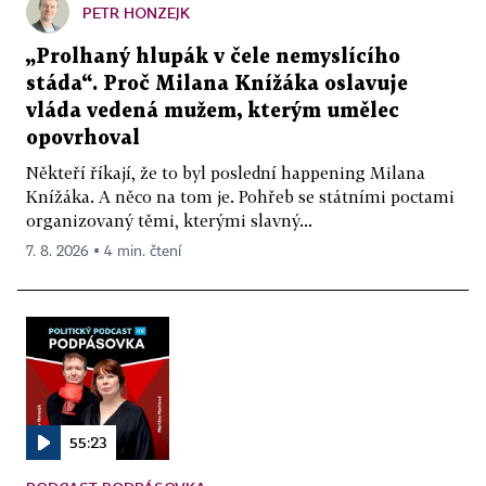
PETR HONZEJK
„Prolhaný hlupák v čele nemyslícího
stáda“. Proč Milana Knížáka oslavuje
vláda vedená mužem, kterým umělec
opovrhoval
Někteří říkají, že to byl poslední happening Milana
Knížáka. A něco na tom je. Pohřeb se státními poctami
organizovaný těmi, kterými slavný...
7. 8. 2026 ▪ 4 min. čtení
55:23