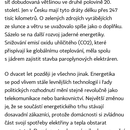
síť dobudovaná většinou ve druhé polovině 20.
století. Jen v Česku mají tyto dráty délku přes 247
tisíc kilometrů. O zelených zdrojích vyrábějících
ze slunce a větru se uvažovalo spíše jako o doplňku.
Sázelo se na další rozvoj jaderné energetiky.
Snižování emisí oxidu uhličitého (CO2), které
přispívají ke globálnímu oteplování, měla spolu
s jádrem zajistit stavba paroplynových elektráren.
O dvacet let později je všechno jinak. Energetika
se pod vlivem stále levnějších technologií i řady
politických rozhodnutí mění stejně revolučně jako
telekomunikace nebo bankovnictví. Největší změnou
je, že se součástí energetického trhu stávají
dosavadní zákazníci, protože domácnosti si zvládnou
část svojí spotřeby elektřiny a tepla obstarat