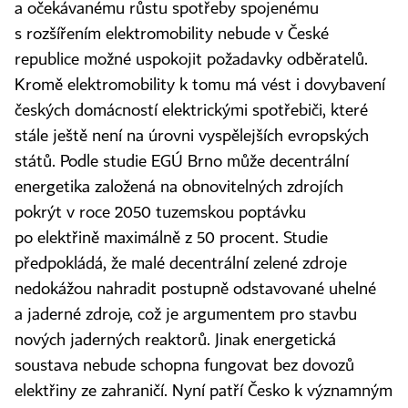
a očekávanému růstu spotřeby spojenému
s rozšířením elektromobility nebude v České
republice možné uspokojit požadavky odběratelů.
Kromě elektromobility k tomu má vést i dovybavení
českých domácností elektrickými spotřebiči, které
stále ještě není na úrovni vyspělejších evropských
států. Podle studie EGÚ Brno může decentrální
energetika založená na obnovitelných zdrojích
pokrýt v roce 2050 tuzemskou poptávku
po elektřině maximálně z 50 procent. Studie
předpokládá, že malé decentrální zelené zdroje
nedokážou nahradit postupně odstavované uhelné
a jaderné zdroje, což je argumentem pro stavbu
nových jaderných reaktorů. Jinak energetická
soustava nebude schopna fungovat bez dovozů
elektřiny ze zahraničí. Nyní patří Česko k významným