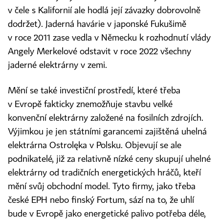
v čele s Kalifornií ale hodlá její závazky dobrovolně
dodržet). Jaderná havárie v japonské Fukušimě
v roce 2011 zase vedla v Německu k rozhodnutí vlády
Angely Merkelové odstavit v roce 2022 všechny
jaderné elektrárny v zemi.
Mění se také investiční prostředí, které třeba
v Evropě fakticky znemožňuje stavbu velké
konvenční elektrárny založené na fosilních zdrojích.
Výjimkou je jen státními garancemi zajištěná uhelná
elektrárna Ostrolęka v Polsku. Objevují se ale
podnikatelé, již za relativně nízké ceny skupují uhelné
elektrárny od tradičních energetických hráčů, kteří
mění svůj obchodní model. Tyto firmy, jako třeba
české EPH nebo finský Fortum, sází na to, že uhlí
bude v Evropě jako energetické palivo potřeba déle,