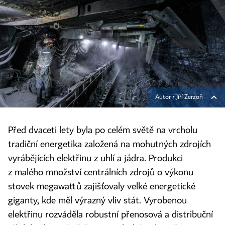
Autor ▪
Jiří Zerzoň
Před dvaceti lety byla po celém světě na vrcholu
tradiční energetika založená na mohutných zdrojích
vyrábějících elektřinu z uhlí a jádra. Produkci
z malého množství centrálních zdrojů o výkonu
stovek megawattů zajišťovaly velké energetické
giganty, kde měl výrazný vliv stát. Vyrobenou
elektřinu rozváděla robustní přenosová a distribuční