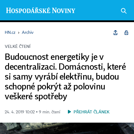
HN.cz
›
Archiv
VELKÉ ČTENÍ
Budoucnost energetiky je v
decentralizaci. Domácnosti, které
si samy vyrábí elektřinu, budou
schopné pokrýt až polovinu
veškeré spotřeby
PŘEHRÁT ČLÁNEK
24. 4. 2019 10:02 ▪ 9 min. čtení