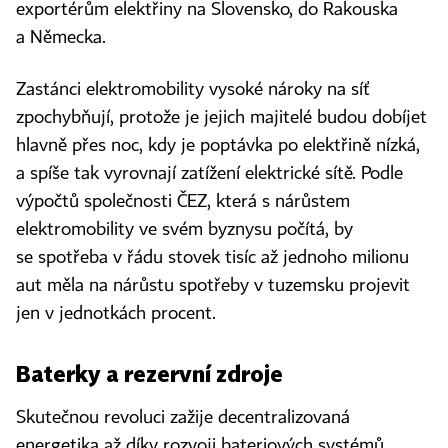
exportérům elektřiny na Slovensko, do Rakouska
a Německa.
Zastánci elektromobility vysoké nároky na síť
zpochybňují, protože je jejich majitelé budou dobíjet
hlavně přes noc, kdy je poptávka po elektřině nízká,
a spíše tak vyrovnají zatížení elektrické sítě. Podle
výpočtů společnosti ČEZ, která s nárůstem
elektromobility ve svém byznysu počítá, by
se spotřeba v řádu stovek tisíc až jednoho milionu
aut měla na nárůstu spotřeby v tuzemsku projevit
jen v jednotkách procent.
Baterky a rezervní zdroje
Skutečnou revoluci zažije decentralizovaná
energetika až díky rozvoji bateriových systémů,