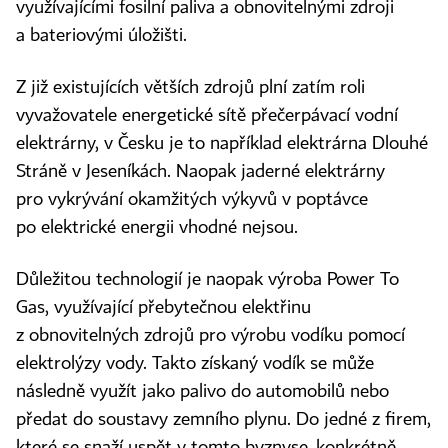
využívajícími fosilní paliva a obnovitelnými zdroji
a bateriovými úložišti.
Z již existujících větších zdrojů plní zatím roli
vyvažovatele energetické sítě přečerpávací vodní
elektrárny, v Česku je to například elektrárna Dlouhé
Stráně v Jeseníkách. Naopak jaderné elektrárny
pro vykrývání okamžitých výkyvů v poptávce
po elektrické energii vhodné nejsou.
Důležitou technologií je naopak výroba Power To
Gas, využívající přebytečnou elektřinu
z obnovitelných zdrojů pro výrobu vodíku pomocí
elektrolýzy vody. Takto získaný vodík se může
následně využít jako palivo do automobilů nebo
předat do soustavy zemního plynu. Do jedné z firem,
které se snaží uspět v tomto byznyse, konkrétně