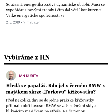
Současná energetika zažívá dynamické období. Musí se
vypořádat s novými trendy i čím dál větší konkurencí.
Velké energetické společnosti se...
2. 5. 2019 ▪ 9 min. čtení
Vybíráme z HN
JAN KUBITA
Hledá se papaláš. Kdo jel v černém BMW s
majákem skrze „Turkovu“ křižovatku?
Před několika dny se do jedné pražské křižovatky
přihnalo obří luxusní BMW se začerněnými skly a
blikajícím majáčkem na střeše. Na červenou...