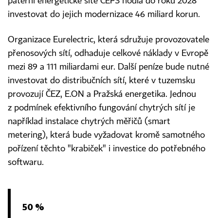
páteřní energetické sítě ČEPS hodlá do roku 2028
investovat do jejich modernizace 46 miliard korun.
Organizace Eurelectric, která sdružuje provozovatele
přenosových sítí, odhaduje celkové náklady v Evropě
mezi 89 a 111 miliardami eur. Další peníze bude nutné
investovat do distribučních sítí, které v tuzemsku
provozují ČEZ, E.ON a Pražská energetika. Jednou
z podmínek efektivního fungování chytrých sítí je
například instalace chytrých měřičů (smart
metering), která bude vyžadovat kromě samotného
pořízení těchto "krabiček" i investice do potřebného
softwaru.
50 %