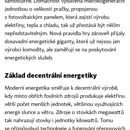
samostatně. Domácnost vybavená mikrokogenerační
jednotkou o velikosti pračky, propojenou
s fotovoltaickým panelem, která zajistí výrobu
elektřiny, tepla a chladu, tak už přestává být něčím
nepředstavitelným. Nová pravidla hry zároveň přijaly
dosavadní energetické giganty, které už nejsou jen
výrobci komodity, ale zaměřují se na poskytování
energetických služeb.
Základ decentrální energetiky
Moderní energetika směřuje k decentrální výrobě,
kdy místo obřích fosilních zdrojů produkuje elektřinu
větší počet menších jednotek, většinou využívajících
energii slunce a větru. Zdroje o stovkách megawattů
tak nahrazují stovky i jednotky kilowattů. Tomu
se přizpůsobují technologie a fungování přenosových