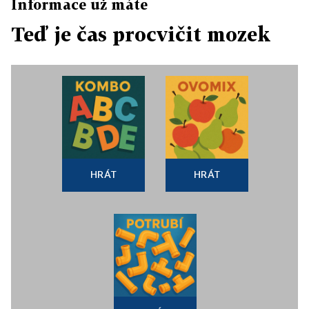
Informace už máte
Teď je čas procvičit mozek
HRÁT
HRÁT