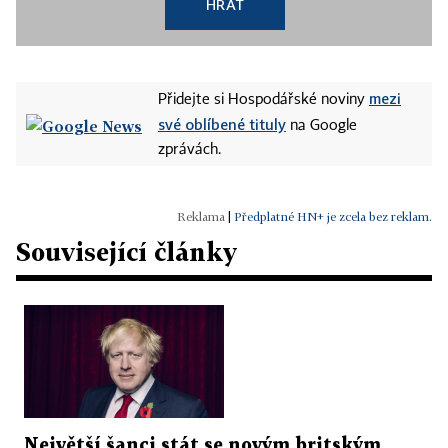
HRÁT
mezi
Přidejte si Hospodářské noviny
své oblíbené tituly
na Google
zprávách.
|
Předplatné HN+ je zcela bez reklam.
Související články
Největší šanci stát se novým britským