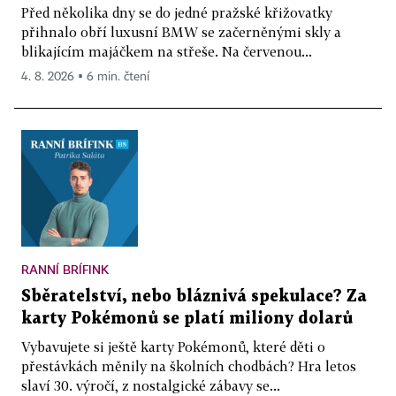
Před několika dny se do jedné pražské křižovatky
přihnalo obří luxusní BMW se začerněnými skly a
blikajícím majáčkem na střeše. Na červenou...
4. 8. 2026 ▪ 6 min. čtení
RANNÍ BRÍFINK
Sběratelství, nebo bláznivá spekulace? Za
karty Pokémonů se platí miliony dolarů
Vybavujete si ještě karty Pokémonů, které děti o
přestávkách měnily na školních chodbách? Hra letos
slaví 30. výročí, z nostalgické zábavy se...