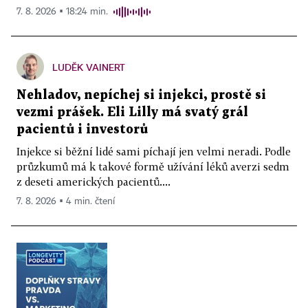
7. 8. 2026 ▪ 18:24 min.
LUDĚK VAINERT
Nehladov, nepíchej si injekci, prostě si
vezmi prášek. Eli Lilly má svatý grál
pacientů i investorů
Injekce si běžní lidé sami píchají jen velmi neradi. Podle
průzkumů má k takové formě užívání léků averzi sedm
z deseti amerických pacientů....
7. 8. 2026 ▪ 4 min. čtení