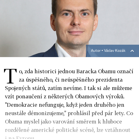
Autor ▪
Václav Kozák
T
o, zda historici jednou Baracka Obamu označí
za úspěšného, či neúspěšného prezidenta
Spojených států, zatím nevíme. I tak si ale můžeme
vzít ponaučení z některých Obamových výroků.
"Demokracie nefunguje, když jeden druhého jen
neustále démonizujeme," prohlásil před pár lety. Co
Obama myslel jako varování směrem k hluboce
rozdělené americké politické scéně, lze vztáhnout
i na Evropu.