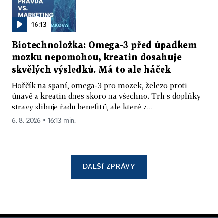
16:13
Biotechnoložka: Omega-3 před úpadkem
mozku nepomohou, kreatin dosahuje
skvělých výsledků. Má to ale háček
Hořčík na spaní, omega-3 pro mozek, železo proti
únavě a kreatin dnes skoro na všechno. Trh s doplňky
stravy slibuje řadu benefitů, ale které z...
6. 8. 2026 ▪ 16:13 min.
DALŠÍ ZPRÁVY