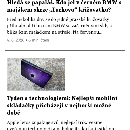
Hledá se papaláš. Kdo jel v černém BMW s
majákem skrze „Turkovu“ křižovatku?
Před několika dny se do jedné pražské křižovatky
přihnalo obří luxusní BMW se začerněnými skly a
blikajícím majáčkem na střeše. Na červenou...
4. 8. 2026 ▪ 6 min. čtení
Týden s technologiemi: Nejlepší mobilní
skládačky přicházejí v nejhorší možné
době
Apple letos zopakuje svůj nejlepší trik. Vezme
ověřenou technologii a nabídne ji jako fantastickou