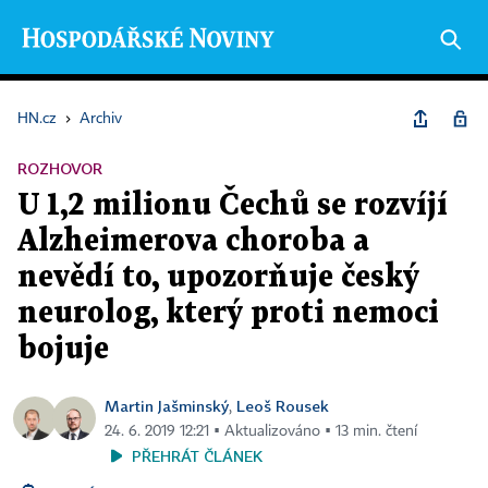
HN.cz
›
Archiv
ROZHOVOR
U 1,2 milionu Čechů se rozvíjí
Alzheimerova choroba a
nevědí to, upozorňuje český
neurolog, který proti nemoci
bojuje
Martin Jašminský
Leoš Rousek
,
24. 6. 2019 12:21 ▪ Aktualizováno ▪ 13 min. čtení
PŘEHRÁT ČLÁNEK