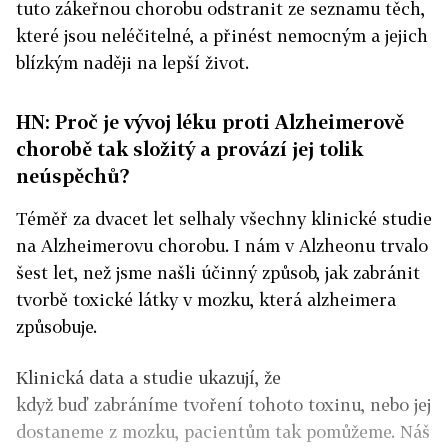
tuto zákeřnou chorobu odstranit ze seznamu těch,
které jsou neléčitelné, a přinést nemocným a jejich
blízkým naději na lepší život.
HN: Proč je vývoj léku proti Alzheimerově
chorobě tak složitý a provází jej tolik
neúspěchů?
Téměř za dvacet let selhaly všechny klinické studie
na Alzheimerovu chorobu. I nám v Alzheonu trvalo
šest let, než jsme našli účinný způsob, jak zabránit
tvorbě toxické látky v mozku, která alzheimera
způsobuje.
Klinická data a studie ukazují, že
když buď zabráníme tvoření tohoto toxinu, nebo jej
dostaneme z mozku, pacientům tak pomůžeme. Náš