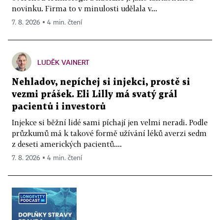
novinku. Firma to v minulosti udělala v...
7. 8. 2026 ▪ 4 min. čtení
LUDĚK VAINERT
Nehladov, nepíchej si injekci, prostě si
vezmi prášek. Eli Lilly má svatý grál
pacientů i investorů
Injekce si běžní lidé sami píchají jen velmi neradi. Podle
průzkumů má k takové formě užívání léků averzi sedm
z deseti amerických pacientů....
7. 8. 2026 ▪ 4 min. čtení