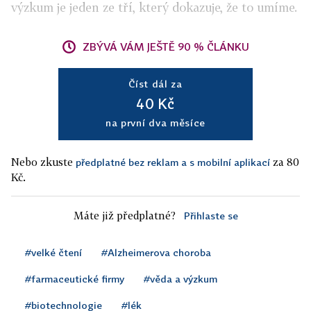
výzkum je jeden ze tří, který dokazuje, že to umíme.
ZBÝVÁ VÁM JEŠTĚ 90 % ČLÁNKU
Číst dál za
40 Kč
na první dva měsíce
Nebo zkuste
za 80
předplatné bez reklam a s mobilní aplikací
Kč.
Máte již předplatné?
Přihlaste se
#velké čtení
#Alzheimerova choroba
#farmaceutické firmy
#věda a výzkum
#biotechnologie
#lék