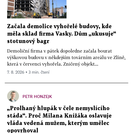
Začala demolice vyhořelé budovy, kde
měla sklad firma Vasky. Dům „ukusuje“
stotunový bagr
Demoliční firma v pátek dopoledne začala bourat
výškovou budovu v někdejším továrním areálu ve Zlíně,
která v červenci vyhořela. Zničený objekt...
7. 8. 2026 ▪ 3 min. čtení
PETR HONZEJK
„Prolhaný hlupák v čele nemyslícího
stáda“. Proč Milana Knížáka oslavuje
vláda vedená mužem, kterým umělec
opovrhoval