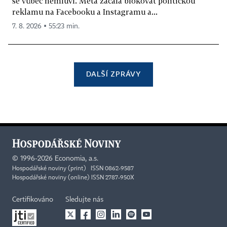
se vůbec nemluví. Meta začala blokovat politickou
reklamu na Facebooku a Instagramu a...
7. 8. 2026 ▪ 55:23 min.
DALŠÍ ZPRÁVY
©
1996-2026
Economia, a.s.
Hospodářské noviny (print) ISSN 0862-9587
Hospodářské noviny (online) ISSN 2787-950X
Certifikováno
Sledujte nás