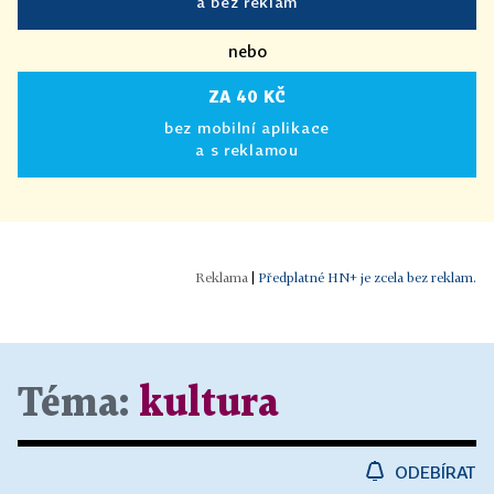
a bez reklam
nebo
ZA 40 KČ
bez mobilní aplikace
a s reklamou
|
Předplatné HN+ je zcela bez reklam.
Téma:
kultura
ODEBÍRAT