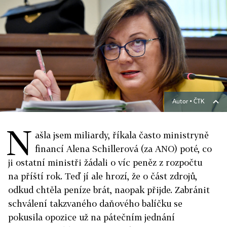
Autor ▪
ČTK
N
ašla jsem miliardy, říkala často ministryně
financí Alena Schillerová (za ANO) poté, co
ji ostatní ministři žádali o víc peněz z rozpočtu
na příští rok. Teď jí ale hrozí, že o část zdrojů,
odkud chtěla peníze brát, naopak přijde. Zabránit
schválení takzvaného daňového balíčku se
pokusila opozice už na pátečním jednání