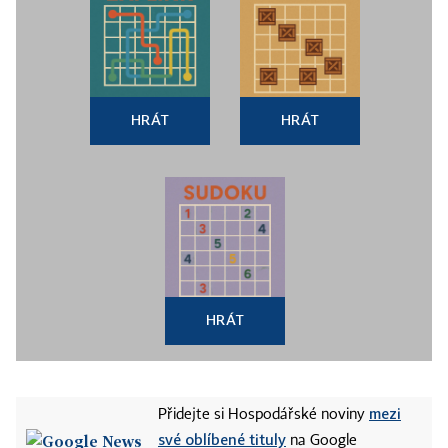
HRÁT
HRÁT
HRÁT
mezi
Přidejte si Hospodářské noviny
své oblíbené tituly
na Google