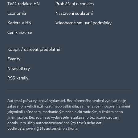
Tiráž redakce HN
Prohlášení o cookies
Economia
Nastavení soukromí
Kariéra v HN
Všeobecné smluvní podmínky
Ceník inzerce
Koupit / darovat předplatné
Eventy
×
Newslettery
RSS kanály
Autorská práva vykonává vydavatel. Bez písemného svolení vydavatele je
zakázáno jakékoli užití částí nebo celku díla, zejména rozmnožování a šíření
jakýmkoli způsobem, mechanickým nebo elektronickým, v českém nebo
jiném jazyce. Bez souhlasu vydavatele je zakázáno též rozmnožování
obsahu pro účely automatizované analýzy textů nebo dat
podle ustanovení § 39c autorského zákona.