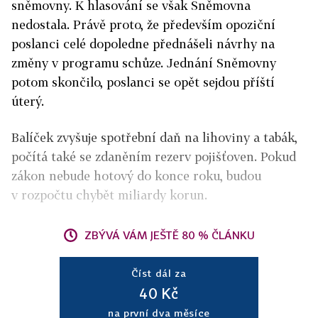
sněmovny. K hlasování se však Sněmovna
nedostala. Právě proto, že především opoziční
poslanci celé dopoledne přednášeli návrhy na
změny v programu schůze. Jednání Sněmovny
potom skončilo, poslanci se opět sejdou příští
úterý.
Balíček zvyšuje spotřební daň na lihoviny a tabák,
počítá také se zdaněním rezerv pojišťoven. Pokud
zákon nebude hotový do konce roku, budou
v rozpočtu chybět miliardy korun.
ZBÝVÁ VÁM JEŠTĚ 80 % ČLÁNKU
Číst dál za
40 Kč
na první dva měsíce