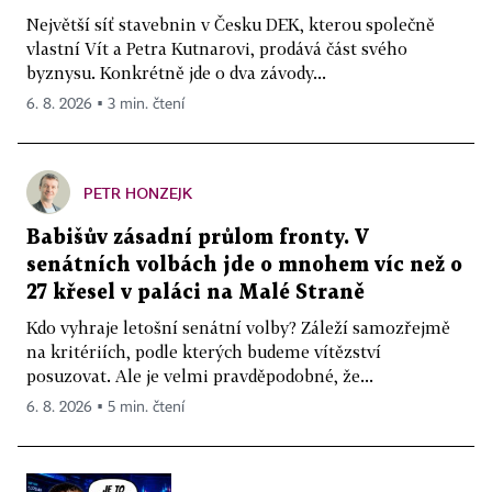
Největší síť stavebnin v Česku DEK, kterou společně
vlastní Vít a Petra Kutnarovi, prodává část svého
byznysu. Konkrétně jde o dva závody...
6. 8. 2026 ▪ 3 min. čtení
PETR HONZEJK
Babišův zásadní průlom fronty. V
senátních volbách jde o mnohem víc než o
27 křesel v paláci na Malé Straně
Kdo vyhraje letošní senátní volby? Záleží samozřejmě
na kritériích, podle kterých budeme vítězství
posuzovat. Ale je velmi pravděpodobné, že...
6. 8. 2026 ▪ 5 min. čtení