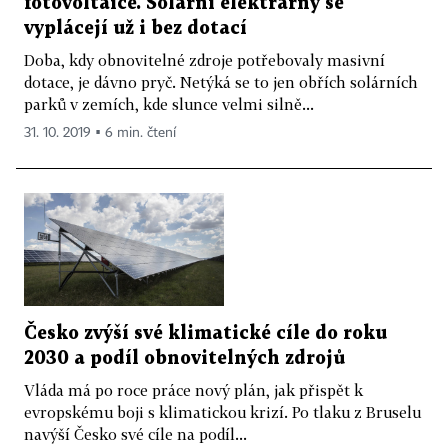
fotovoltaice. Solární elektrárny se
vyplácejí už i bez dotací
Doba, kdy obnovitelné zdroje potřebovaly masivní
dotace, je dávno pryč. Netýká se to jen obřích solárních
parků v zemích, kde slunce velmi silně...
31. 10. 2019 ▪ 6 min. čtení
Česko zvýší své klimatické cíle do roku
2030 a podíl obnovitelných zdrojů
Vláda má po roce práce nový plán, jak přispět k
evropskému boji s klimatickou krizí. Po tlaku z Bruselu
navýší Česko své cíle na podíl...