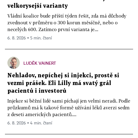
velkorysejší varianty
Vládní koalice bude příští týden řešit, zda má důchody
zvednout v průměru o 300 korun měsíčně, nebo o
necelých 600. Zatímco první varianta je...
6. 8. 2026 ▪ 5 min. čtení
LUDĚK VAINERT
Nehladov, nepíchej si injekci, prostě si
vezmi prášek. Eli Lilly má svatý grál
pacientů i investorů
Injekce si běžní lidé sami píchají jen velmi neradi. Podle
průzkumů má k takové formě užívání léků averzi sedm
z deseti amerických pacientů....
6. 8. 2026 ▪ 4 min. čtení