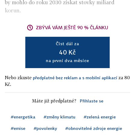
by mohlo do roku 2030 získat stovky miliard
korun.
ZBÝVÁ VÁM JEŠTĚ 90 % ČLÁNKU
Číst dál za
40 Kč
na první dva měsíce
Nebo zkuste
za 80
předplatné bez reklam a s mobilní aplikací
Kč.
Máte již předplatné?
Přihlaste se
#energetika
#změny klimatu
#zelená energie
#emise
#povolenky
#obnovitelné zdroje energie