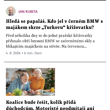
JAN KUBITA
Hledá se papaláš. Kdo jel v černém BMW s
majákem skrze „Turkovu“ křižovatku?
Před několika dny se do jedné pražské křižovatky
přihnalo obří luxusní BMW se začerněnými skly a
blikajícím majáčkem na střeše. Na červenou...
4. 8. 2026 ▪ 6 min. čtení
Koalice bude řešit, kolik přidá
důchodcům. Motoristé neodmítají ani