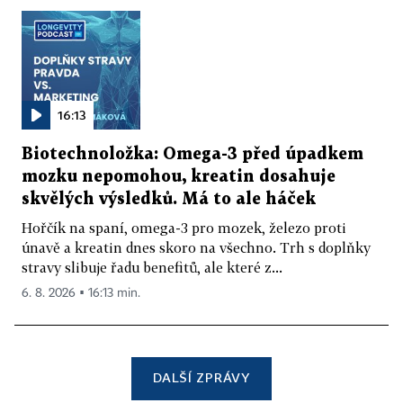
16:13
Biotechnoložka: Omega-3 před úpadkem
mozku nepomohou, kreatin dosahuje
skvělých výsledků. Má to ale háček
Hořčík na spaní, omega-3 pro mozek, železo proti
únavě a kreatin dnes skoro na všechno. Trh s doplňky
stravy slibuje řadu benefitů, ale které z...
6. 8. 2026 ▪ 16:13 min.
DALŠÍ ZPRÁVY