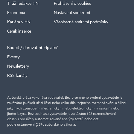
Tiráž redakce HN
Prohlášení o cookies
Economia
Nastavení soukromí
Kariéra v HN
Všeobecné smluvní podmínky
Ceník inzerce
Koupit / darovat předplatné
Eventy
×
Newslettery
RSS kanály
Autorská práva vykonává vydavatel. Bez písemného svolení vydavatele je
zakázáno jakékoli užití částí nebo celku díla, zejména rozmnožování a šíření
jakýmkoli způsobem, mechanickým nebo elektronickým, v českém nebo
jiném jazyce. Bez souhlasu vydavatele je zakázáno též rozmnožování
obsahu pro účely automatizované analýzy textů nebo dat
podle ustanovení § 39c autorského zákona.