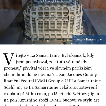
Autor ▪
Reuters
V
ítejte v La Samaritaine! Byl okamžik, kdy
jsem pochyboval, zda tuto větu někdy
pronesu," přivítal včera ve slavném pařížském
obchodním domě novináře Jean­-Jacques Guiony,
finanční ředitel LVMH Group a šéf La Samaritaine.
Sdělil jim, že La Samaritaine čeká znovuotevření
v dubnu příštího roku, po 15 letech. Světový gigant
na poli luxusního zboží LVMH budovu ve stylu art