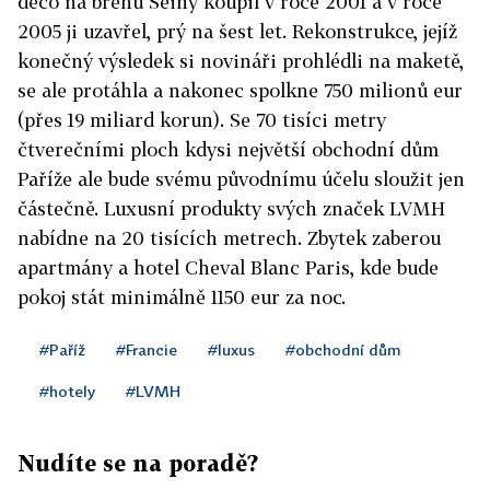
deco na břehu Seiny koupil v roce 2001 a v roce
2005 ji uzavřel, prý na šest let. Rekonstrukce, jejíž
konečný výsledek si novináři prohlédli na maketě,
se ale protáhla a nakonec spolkne 750 milionů eur
(přes 19 miliard korun). Se 70 tisíci metry
čtverečními ploch kdysi největší obchodní dům
Paříže ale bude svému původnímu účelu sloužit jen
částečně. Luxusní produkty svých značek LVMH
nabídne na 20 tisících metrech. Zbytek zaberou
apartmány a hotel Cheval Blanc Paris, kde bude
pokoj stát minimálně 1150 eur za noc.
#Paříž
#Francie
#luxus
#obchodní dům
#hotely
#LVMH
Nudíte se na poradě?