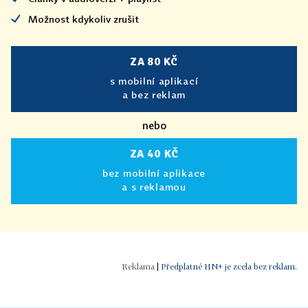
Možnost kdykoliv zrušit
ZA 80 KČ
s mobilní aplikací
a bez reklam
nebo
ZA 40 KČ
bez mobilní aplikace
a s reklamou
|
Předplatné HN+ je zcela bez reklam.