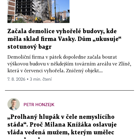
Začala demolice vyhořelé budovy, kde
měla sklad firma Vasky. Dům „ukusuje“
stotunový bagr
Demoliční firma v pátek dopoledne začala bourat
výškovou budovu v někdejším továrním areálu ve Zlíně,
která v červenci vyhořela. Zničený objekt...
7. 8. 2026 ▪ 3 min. čtení
PETR HONZEJK
„Prolhaný hlupák v čele nemyslícího
stáda“. Proč Milana Knížáka oslavuje
vláda vedená mužem, kterým umělec