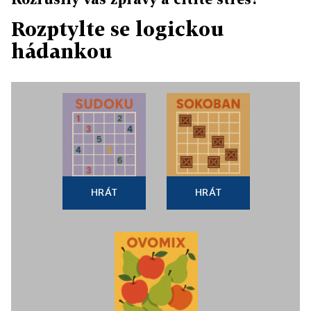
Rozptylte se logickou
hádankou
HRÁT
HRÁT