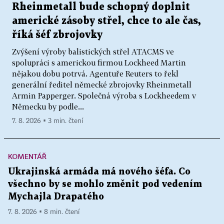
Rheinmetall bude schopný doplnit
americké zásoby střel, chce to ale čas,
říká šéf zbrojovky
Zvýšení výroby balistických střel ATACMS ve
spolupráci s americkou firmou Lockheed Martin
nějakou dobu potrvá. Agentuře Reuters to řekl
generální ředitel německé zbrojovky Rheinmetall
Armin Papperger. Společná výroba s Lockheedem v
Německu by podle...
7. 8. 2026 ▪ 3 min. čtení
KOMENTÁŘ
Ukrajinská armáda má nového šéfa. Co
všechno by se mohlo změnit pod vedením
Mychajla Drapatého
7. 8. 2026 ▪ 8 min. čtení