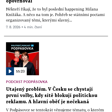
opovrhoval
Někteří říkají, že to byl poslední happening Milana
Knížáka. A něco na tom je. Pohřeb se státními poctami
organizovaný těmi, kterými slavný...
7. 8. 2026 ▪ 4 min. čtení
55:23
PODCAST PODPÁSOVKA
Utajený problém. V Česku se chystají
první volby, kdy sítě blokují politickou
reklamu. A hlavní oběť je nečekaná
V Podpásovce se tentokrát věnujeme tématu, o kterém