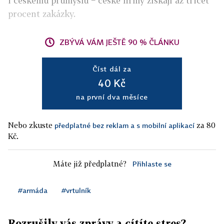
i českému průmyslu − české firmy získají až třicet
procent zakázky.
ZBÝVÁ VÁM JEŠTĚ 90 % ČLÁNKU
Číst dál za
40 Kč
na první dva měsíce
Nebo zkuste
za 80
předplatné bez reklam a s mobilní aplikací
Kč.
Máte již předplatné?
Přihlaste se
#armáda
#vrtulník
Rozrušily vás zprávy a cítíte stres?