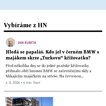
Vybíráme z HN
JAN KUBITA
Hledá se papaláš. Kdo jel v černém BMW s
majákem skrze „Turkovu“ křižovatku?
Před několika dny se do jedné pražské křižovatky
přihnalo obří luxusní BMW se začerněnými skly a
blikajícím majáčkem na střeše. Na červenou...
4. 8. 2026 ▪ 6 min. čtení