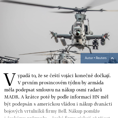
Autor ▪
Reuters
V
ypadá to, že se čeští vojáci konečně dočkají.
V prvním prosincovém týdnu by armáda
měla podepsat smlouvu na nákup osmi radarů
MADR. A krátce poté by podle informací HN měl
být podepsán s americkou vládou i nákup dvanácti
bojových vrtulníků firmy Bell. Nákup pomůže