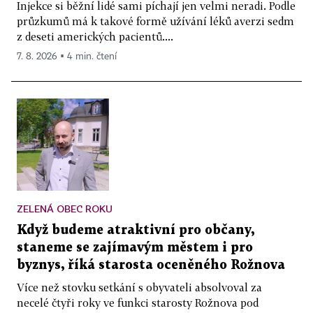
Injekce si běžní lidé sami píchají jen velmi neradi. Podle
průzkumů má k takové formě užívání léků averzi sedm
z deseti amerických pacientů....
7. 8. 2026 ▪ 4 min. čtení
ZELENÁ OBEC ROKU
Když budeme atraktivní pro občany,
staneme se zajímavým městem i pro
byznys, říká starosta oceněného Rožnova
Více než stovku setkání s obyvateli absolvoval za
necelé čtyři roky ve funkci starosty Rožnova pod