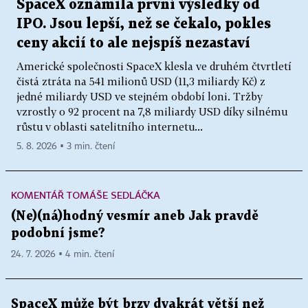
SpaceX oznámila první výsledky od
IPO. Jsou lepší, než se čekalo, pokles
ceny akcií to ale nejspíš nezastaví
Americké společnosti SpaceX klesla ve druhém čtvrtletí
čistá ztráta na 541 milionů USD (11,3 miliardy Kč) z
jedné miliardy USD ve stejném období loni. Tržby
vzrostly o 92 procent na 7,8 miliardy USD díky silnému
růstu v oblasti satelitního internetu...
5. 8. 2026 ▪ 3 min. čtení
KOMENTÁŘ TOMÁŠE SEDLÁČKA
(Ne)(ná)hodný vesmír aneb Jak pravdě
podobní jsme?
24. 7. 2026 ▪ 4 min. čtení
SpaceX může být brzy dvakrát větší než