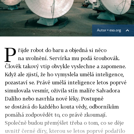
Autor ▪
eso.org
P
řijde robot do baru a objedná si něco
na uvolnění. Servírka mu podá šroubovák.
Člověk takový vtip obvykle vyslechne a zapomene.
Když ale zjistí, že ho vymyslela umělá inteligence,
pozastaví se. Právě umělá inteligence letos poprvé
simulovala vesmír, oživila stín malíře Salvadora
Dalího nebo navrhla nové léky. Postupně
se dostává do každého kouta vědy, odborníkům
pomáhá zodpovědět to, co právě zkoumají.
Společně budou přemýšlet třeba o tom, co se děje
uvnitř černé díry, kterou se letos poprvé podařilo