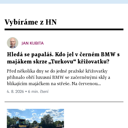
Vybíráme z HN
JAN KUBITA
Hledá se papaláš. Kdo jel v černém BMW s
majákem skrze „Turkovu“ křižovatku?
Před několika dny se do jedné pražské křižovatky
přihnalo obří luxusní BMW se začerněnými skly a
blikajícím majáčkem na střeše. Na červenou...
4. 8. 2026 ▪ 6 min. čtení