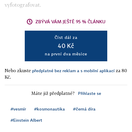
vyfotografovat.
ZBÝVÁ VÁM JEŠTĚ 95 % ČLÁNKU
Číst dál za
40 Kč
na první dva měsíce
Nebo zkuste
za 80
předplatné bez reklam a s mobilní aplikací
Kč.
Máte již předplatné?
Přihlaste se
#vesmír
#kosmonautika
#černá díra
#Einstein Albert