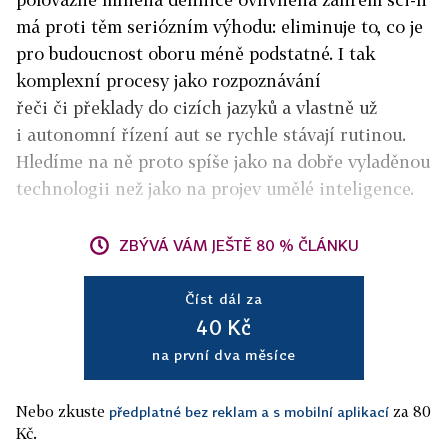
má proti těm seriózním výhodu: eliminuje to, co je
pro budoucnost oboru méně podstatné. I tak
komplexní procesy jako rozpoznávání
řeči či překlady do cizích jazyků a vlastně už
i autonomní řízení aut se rychle stávají rutinou.
Hledíme na ně proto spíše jako na dobře vyladěnou
technologii než jako na projev umělé inteligence.
ZBÝVÁ VÁM JEŠTĚ 80 % ČLÁNKU
Číst dál za
40 Kč
na první dva měsíce
Nebo zkuste
za 80
předplatné bez reklam a s mobilní aplikací
Kč.