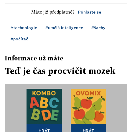
Máte již předplatné?
Přihlaste se
#technologie
#umělá inteligence
#šachy
#počítač
Informace už máte
Teď je čas procvičit mozek
HRÁT
HRÁT