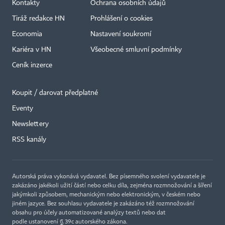
Kontakty
Ochrana osobních údajů
Tiráž redakce HN
Prohlášení o cookies
Economia
Nastavení soukromí
Kariéra v HN
Všeobecné smluvní podmínky
Ceník inzerce
Koupit / darovat předplatné
Eventy
Newslettery
RSS kanály
Autorská práva vykonává vydavatel. Bez písemného svolení vydavatele je
zakázáno jakékoli užití částí nebo celku díla, zejména rozmnožování a šíření
jakýmkoli způsobem, mechanickým nebo elektronickým, v českém nebo
jiném jazyce. Bez souhlasu vydavatele je zakázáno též rozmnožování
obsahu pro účely automatizované analýzy textů nebo dat
podle ustanovení § 39c autorského zákona.