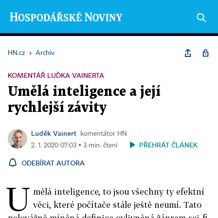
HN.cz
›
Archiv
KOMENTÁŘ LUĎKA VAINERTA
Umělá inteligence a její
rychlejší závity
Luděk Vainert
komentátor HN
PŘEHRÁT ČLÁNEK
2. 1. 2020 07:03 ▪ 3 min. čtení
ODEBÍRAT AUTORA
U
mělá inteligence, to jsou všechny ty efektní
věci, které počítače stále ještě neumí. Tato
polovážně míněná definice ovlivněná žánrem sci-fi