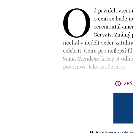
O
d prvních vteřin
o čem se bude ne
ceremoniál amer
Gervais. Známý 
nechal v neděli večer zatuh
celebrit. Cenu pro nejlepší f
Sama Mendese, který si odnesl
pozornost jako moderátor.
ZBÝ
Nebo zkuste
předpla