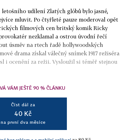
 letošního udílení Zlatých glóbů bylo jasné,
jvíce mluvit. Po čtyřleté pauze moderoval opět
ických filmových cen britský komik Ricky
provokatér nezklamal a ostrou úvodní řečí
nout úsměv na rtech řadě hollywoodských
ilmové drama získal válečný snímek 1917 režiséra
 i ocenění za režii. Vysloužil si téměř stejnou
VÁ VÁM JEŠTĚ 90 % ČLÁNKU
Číst dál za
40 Kč
na první dva měsíce
za 80 Kč.
tné bez reklam a s mobilní aplikací