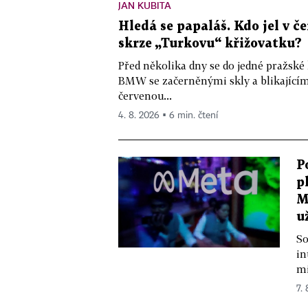
JAN KUBITA
Hledá se papaláš. Kdo jel v
skrze „Turkovu“ křižovatku?
Před několika dny se do jedné pražské
BMW se začerněnými skly a blikající
červenou...
4. 8. 2026 ▪ 6 min. čtení
P
p
M
u
So
in
mi
7.