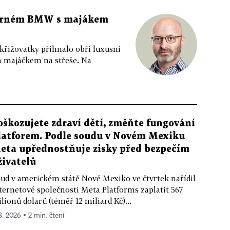
 černém BMW s majákem
 křižovatky přihnalo obří luxusní
m majáčkem na střeše. Na
oškozujete zdraví dětí, změňte fungování
latforem. Podle soudu v Novém Mexiku
eta upřednostňuje zisky před bezpečím
živatelů
ud v americkém státě Nové Mexiko ve čtvrtek nařídil
ternetové společnosti Meta Platforms zaplatit 567
lionů dolarů (téměř 12 miliard Kč)...
 8. 2026 ▪ 2 min. čtení