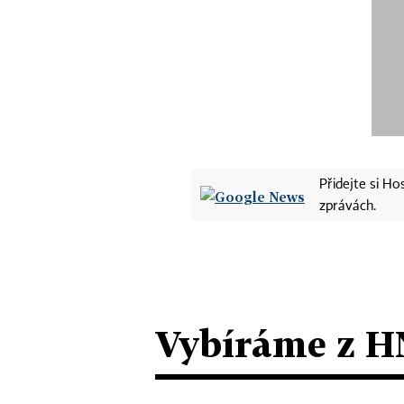
Přidejte si H
zprávách.
Vybíráme z H