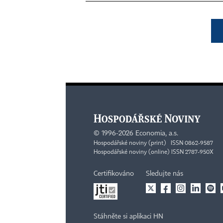
©
1996-2026
Economia, a.s.
Hospodářské noviny (print) ISSN 0862-9587
Hospodářské noviny (online) ISSN 2787-950X
Certifikováno
Sledujte nás
Stáhněte si aplikaci HN