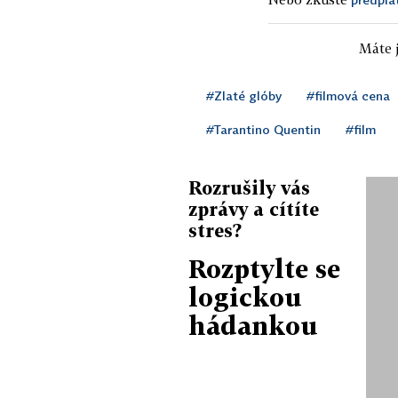
Máte j
#Zlaté glóby
#filmová cena
#Tarantino Quentin
#film
Rozrušily vás
zprávy a cítíte
stres?
Rozptylte se
logickou
hádankou