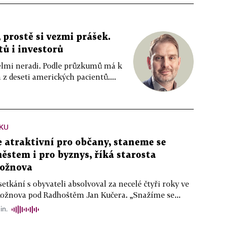
 prostě si vezmi prášek.
tů i investorů
 velmi neradi. Podle průzkumů má k
z deseti amerických pacientů....
KU
atraktivní pro občany, staneme se
stem i pro byznys, říká starosta
ožnova
setkání s obyvateli absolvoval za necelé čtyři roky ve
Rožnova pod Radhoštěm Jan Kučera. „Snažíme se...
in.