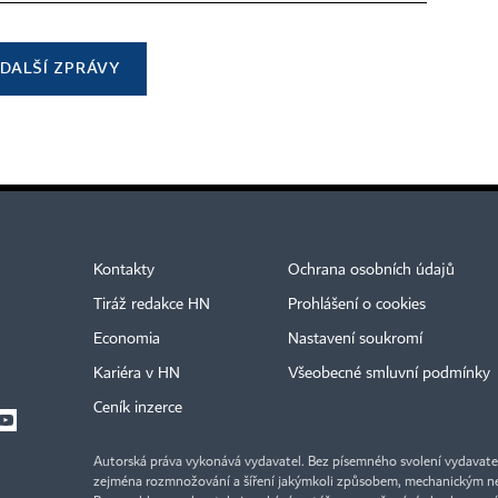
DALŠÍ ZPRÁVY
Kontakty
Ochrana osobních údajů
Tiráž redakce HN
Prohlášení o cookies
Economia
Nastavení soukromí
Kariéra v HN
Všeobecné smluvní podmínky
Ceník inzerce
Autorská práva vykonává vydavatel. Bez písemného svolení vydavatele 
zejména rozmnožování a šíření jakýmkoli způsobem, mechanickým ne