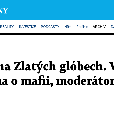
ARCHIV
REALITY
INVESTICE
PODCASTY
HRY
PročNe
D
a Zlatých glóbech. 
a o mafii, moderáto