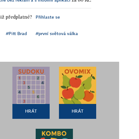
iž předplatné?
Přihlaste se
#Pitt Brad
#první světová válka
HRÁT
HRÁT