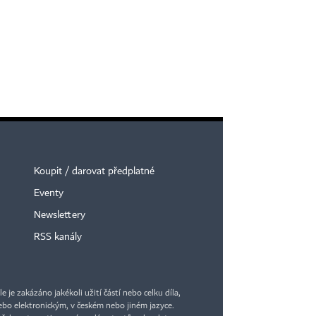
Koupit / darovat předplatné
Eventy
×
Newslettery
RSS kanály
je zakázáno jakékoli užití částí nebo celku díla,
bo elektronickým, v českém nebo jiném jazyce.