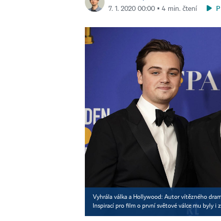
P
7. 1. 2020 00:00 ▪ 4 min. čtení
Vyhrála válka a Hollywood: Autor vítězného drama
Inspirací pro film o první světové válce mu byly i