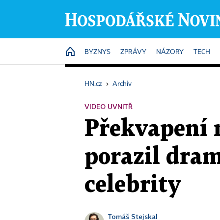
HOME
BYZNYS
ZPRÁVY
NÁZORY
TECH
HN.cz
›
Archiv
VIDEO UVNITŘ
Překvapení n
porazil dram
celebrity
Tomáš Stejskal