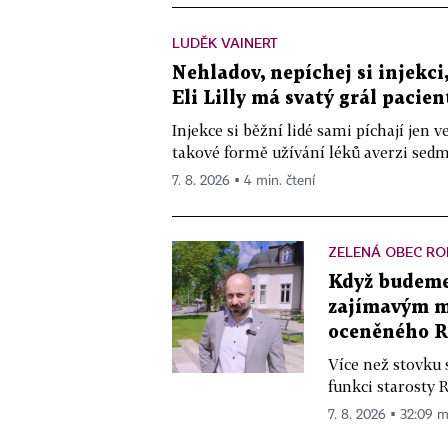
LUDĚK VAINERT
Nehladov, nepíchej si injekci,
Eli Lilly má svatý grál pacien
Injekce si běžní lidé sami píchají jen
takové formě užívání léků averzi sedm 
7. 8. 2026 ▪ 4 min. čtení
ZELENÁ OBEC RO
Když budeme 
zajímavým mě
oceněného R
Více než stovku 
funkci starosty 
7. 8. 2026 ▪ 32:09 m