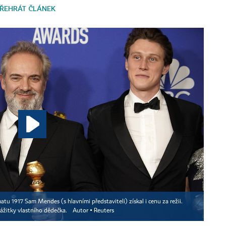
ŘEHRÁT ČLÁNEK
tu 1917 Sam Mendes (s hlavními představiteli) získal i cenu za režii.
 zážitky vlastního dědečka.
Autor ▪
Reuters