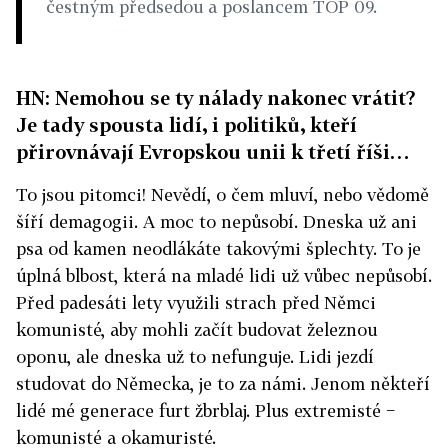
čestným předsedou a poslancem TOP 09.
HN: Nemohou se ty nálady nakonec vrátit?
Je tady spousta lidí, i politiků, kteří
přirovnávají Evropskou unii k třetí říši…
To jsou pitomci! Nevědí, o čem mluví, nebo vědomě
šíří demagogii. A moc to nepůsobí. Dneska už ani
psa od kamen neodlákáte takovými šplechty. To je
úplná blbost, která na mladé lidi už vůbec nepůsobí.
Před padesáti lety využili strach před Němci
komunisté, aby mohli začít budovat železnou
oponu, ale dneska už to nefunguje. Lidi jezdí
studovat do Německa, je to za námi. Jenom někteří
lidé mé generace furt žbrblaj. Plus extremisté −
komunisté a okamuristé.