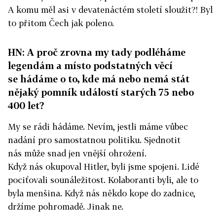
A komu měl asi v devatenáctém století sloužit?! Byl
to přitom Čech jak poleno.
HN: A proč zrovna my tady podléháme
legendám a místo podstatných věcí
se hádáme o to, kde má nebo nemá stát
nějaký pomník událostí starých 75 nebo
400 let?
My se rádi hádáme. Nevím, jestli máme vůbec
nadání pro samostatnou politiku. Sjednotit
nás může snad jen vnější ohrožení.
Když nás okupoval Hitler, byli jsme spojeni. Lidé
pociťovali sounáležitost. Kolaboranti byli, ale to
byla menšina. Když nás někdo kope do zadnice,
držíme pohromadě. Jinak ne.