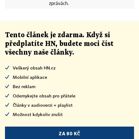
zprávách.
Tento článek
je
zdarma. Když si
předplatíte HN, budete moci číst
všechny naše články
.
Veškerý obsah HN.cz
Mobilní aplikace
Bez reklam
Odemykejte obsah pro přátele
Články v audioverzi + playlist
Možnost kdykoliv zrušit
ZA 80 KČ