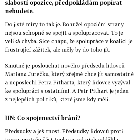
slabostí opozice, předpokládám popírat
nebudete.
Do jisté míry to tak je. Bohužel opoziční strany
nejsou schopné se spojit a spolupracovat. To je
veliká chyba. Sice chápu, že spolupráce v koalici je
frustrující zážitek, ale měly by do toho jít.
Smutné je poslouchat nového předsedu lidovců
Mariana Jurečku, který zřejmě chce jít samostatně
a neposlechl Petra Pitharta, který lidovce vyzýval
ke spolupráci s ostatními. A Petr Pithart je jeden
z nejlepších politiků, které jsme kdy měli.
HN: Co spojenectví brání?
Předsudky a ješitnost. Předsudky lidovců proti
topce, protože část topky se od nich oddělila.