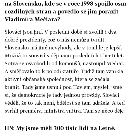
na Slovensku, kde se v roce 1998 spojilo osm
rozdílných stran a povedlo se jim porazit
Vladimíra Mečiara?
Slováci jsou jiní. V poslední době si zvolili i dva
dobré prezidenty, což o nás nemůžu tvrdit.
Slovensko má jiné nevýhody, ale v tomhle je lepší.
Možná to souvisí s dějinami posledních třiceti let.
Sotva se osvobodili od komoušů, nastoupil Mečiar.
A směřovalo to k polodiktatuře. Tudíž tam vznikla
aktivní občanská společnost, která se začala
bránit. Tady jsme usnuli pod Havlem, mysleli jsme
si, že demokracie je tady jednou provždy. Slováci
věděli, že to tak není, bdělost se tam udržela. A teď
svrhli premiéra, ministra vnitra. Tam se něco děje.
HN: My jsme měli 300 tisíc lidí na Letné.