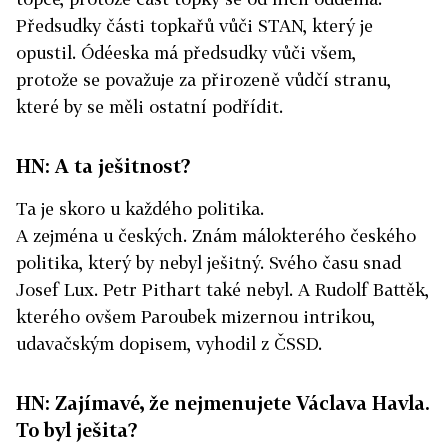
Předsudky části topkařů vůči STAN, který je
opustil. Ódéeska má předsudky vůči všem,
protože se považuje za přirozeně vůdčí stranu,
které by se měli ostatní podřídit.
HN: A ta ješitnost?
Ta je skoro u každého politika.
A zejména u českých. Znám málokterého českého
politika, který by nebyl ješitný. Svého času snad
Josef Lux. Petr Pithart také nebyl. A Rudolf Battěk,
kterého ovšem Paroubek mizernou intrikou,
udavačským dopisem, vyhodil z ČSSD.
HN: Zajímavé, že nejmenujete Václava Havla.
To byl ješita?