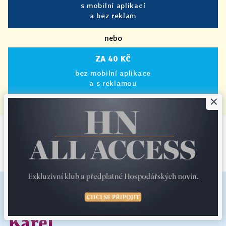
s mobilní aplikací
a bez reklam
nebo
ZA 40 KČ
bez mobilní aplikace
a s reklamou
×
|
Předplatné HN+ je zcela bez reklam.
Téma:
Schwarzenberg
Karel