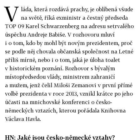
V
láda, která rozdává prachy, je oblíbená všude
na světě, říká exministr a čestný předseda
TOP 09 Karel Schwarzenberg na adresu setrvalého
úspěchu Andreje Babiše. V rozhovoru mluví
i o tom, kdo by mohl být novým prezidentem, proč
se podle něj chovala občanská společnost na Letné
příliš mírně, nebo i o tom, jaká je úloha toalet
v historickém poznání. Rozhovor s bývalým
místopředsedou vlády, ministrem zahraničí
a mužem, jenž čelil Miloši Zemanovi v první přímé
volbě prezidenta v roce 2013, vznikl krátce po jeho
účasti na mnichovské konferenci o česko-
německých vztazích, kterou pořádala Knihovna
Václava Havla.
HN: Jaké jsou česko-německé vztahy?