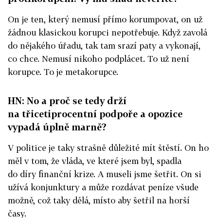
On je ten, který nemusí přímo korumpovat, on už
žádnou klasickou korupci nepotřebuje. Když zavolá
do nějakého úřadu, tak tam srazí paty a vykonají,
co chce. Nemusí nikoho podplácet. To už není
korupce. To je metakorupce.
HN: No a proč se tedy drží
na třicetiprocentní podpoře a opozice
vypadá úplně marně?
V politice je taky strašně důležité mít štěstí. On ho
měl v tom, že vláda, ve které jsem byl, spadla
do díry finanční krize. A museli jsme šetřit. On si
užívá konjunktury a může rozdávat peníze všude
možně, což taky dělá, místo aby šetřil na horší
časy.