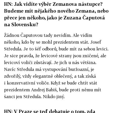
HN: Jak vidíte výběr Zemanova nástupce?
Budeme mít nějakého nového Zemana, nebo
přece jen někoho, jako je Zuzana Čaputová
na Slovensku?
Žádnou Čaputovou tady nevidím. Ale vidím
někoho, kdo by se mohl prezidentem stát. Josef
Středula. Je to šéf odborů, bude mít za sebou levici.
Je sice pravda, že levicové strany jsou zničené, ale
levicoví voliči zůstávají. Je jich u nás většina.
Navíc Středula má vystupování buržoazní, je
zdvořilý, vždy elegantně oblečený, a tak získá
i konzervativní voliče. Když se bude chtít stát
prezidentem Andrej Babiš, bude proti němu mít
šanci jen Středula. Nikdo jiný.
HN: V Praze se teď debatuje o tom, zda