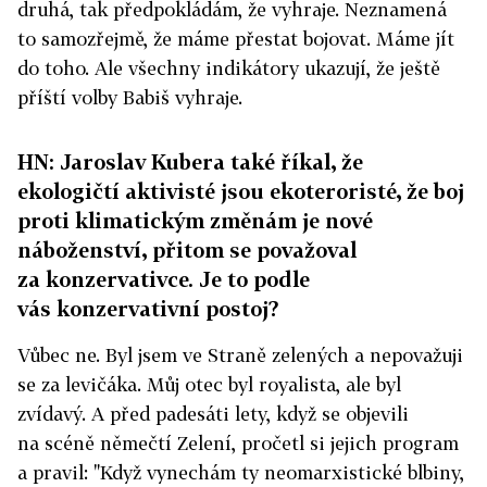
druhá, tak předpokládám, že vyhraje. Neznamená
to samozřejmě, že máme přestat bojovat. Máme jít
do toho. Ale všechny indikátory ukazují, že ještě
příští volby Babiš vyhraje.
HN: Jaroslav Kubera také říkal, že
ekologičtí aktivisté jsou ekoteroristé, že boj
proti klimatickým změnám je nové
náboženství, přitom se považoval
za konzervativce. Je to podle
vás konzervativní postoj?
Vůbec ne. Byl jsem ve Straně zelených a nepovažuji
se za levičáka. Můj otec byl royalista, ale byl
zvídavý. A před padesáti lety, když se objevili
na scéně němečtí Zelení, pročetl si jejich program
a pravil: "Když vynechám ty neomarxistické blbiny,