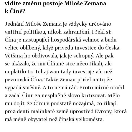
vidíte změnu postoje Miloše Zemana
k Číně?
Jednání Miloše Zemana je vždycky určováno
vnitřní politikou, nikoli zahraniční. I řekl si:
Čína je nastupující hospodářská velmoc a budu
velice oblíbený, když přivedu investice do Česka.
Většina ho obdivovala, jak je schopný. Ale pak
se ukázalo, že mu Číňané sice něco říkali, ale
neplatilo to. Tchaj-wan tady investuje víc než
pevninská Čína. Takže Zeman přišel na to, že
vypadá směšně. A to nemá rád. Proto mírně otočil
a začal Čínu za nesplněné slovo kritizovat. Mělo
mu dojít, že Čínu v podstatě nezajímá, co říkají
prezidenti malinkaté země uprostřed Evropy, která
má méně obyvatel než čínská velkoměsta.