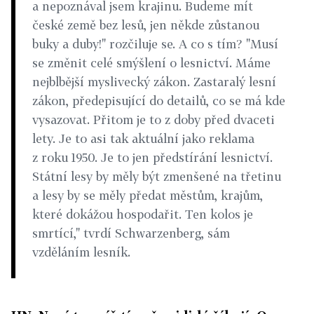
a nepoznával jsem krajinu. Budeme mít
české země bez lesů, jen někde zůstanou
buky a duby!" rozčiluje se. A co s tím? "Musí
se změnit celé smýšlení o lesnictví. Máme
nejblbější myslivecký zákon. Zastaralý lesní
zákon, předepisující do detailů, co se má kde
vysazovat. Přitom je to z doby před dvaceti
lety. Je to asi tak aktuální jako reklama
z roku 1950. Je to jen předstírání lesnictví.
Státní lesy by měly být zmenšené na třetinu
a lesy by se měly předat městům, krajům,
které dokážou hospodařit. Ten kolos je
smrtící," tvrdí Schwarzenberg, sám
vzděláním lesník.