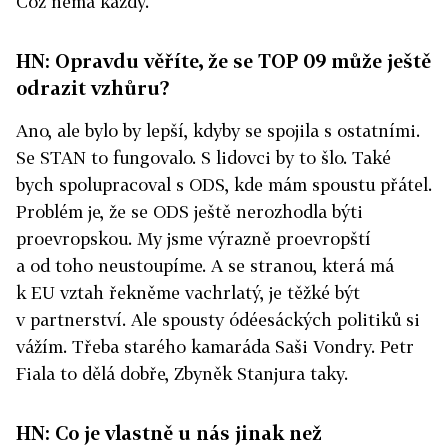
Což nemá každý.
HN: Opravdu věříte, že se TOP 09 může ještě
odrazit vzhůru?
Ano, ale bylo by lepší, kdyby se spojila s ostatními.
Se STAN to fungovalo. S lidovci by to šlo. Také
bych spolupracoval s ODS, kde mám spoustu přátel.
Problém je, že se ODS ještě nerozhodla býti
proevropskou. My jsme výrazně proevropští
a od toho neustoupíme. A se stranou, která má
k EU vztah řekněme vachrlatý, je těžké být
v partnerství. Ale spousty ódéesáckých politiků si
vážím. Třeba starého kamaráda Saši Vondry. Petr
Fiala to dělá dobře, Zbyněk Stanjura taky.
HN: Co je vlastně u nás jinak než