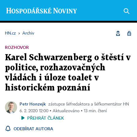
HN.cz
›
Archiv
ROZHOVOR
Karel Schwarzenberg o štěstí v
politice, rozhazovačných
vládách i úloze toalet v
historickém poznání
Petr Honzejk
zástupce šéfredaktora a šéfkomentátor HN
6. 2. 2020 12:00 ▪ Aktualizováno ▪ 13 min. čtení
PŘEHRÁT ČLÁNEK
ODEBÍRAT AUTORA