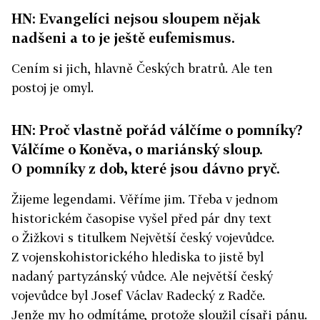
HN: Evangelíci nejsou sloupem nějak
nadšeni a to je ještě eufemismus.
Cením si jich, hlavně Českých bratrů. Ale ten
postoj je omyl.
HN: Proč vlastně pořád válčíme o pomníky?
Válčíme o Koněva, o mariánský sloup.
O pomníky z dob, které jsou dávno pryč.
Žijeme legendami. Věříme jim. Třeba v jednom
historickém časopise vyšel před pár dny text
o Žižkovi s titulkem Největší český vojevůdce.
Z vojenskohistorického hlediska to jistě byl
nadaný partyzánský vůdce. Ale největší český
vojevůdce byl Josef Václav Radecký z Radče.
Jenže my ho odmítáme, protože sloužil císaři pánu.