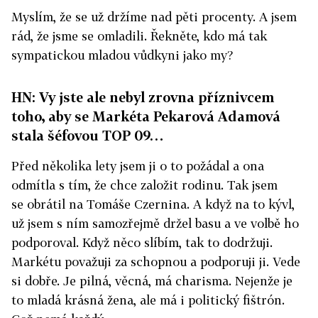
Myslím, že se už držíme nad pěti procenty. A jsem
rád, že jsme se omladili. Řekněte, kdo má tak
sympatickou mladou vůdkyni jako my?
HN: Vy jste ale nebyl zrovna příznivcem
toho, aby se Markéta Pekarová Adamová
stala šéfovou TOP 09…
Před několika lety jsem ji o to požádal a ona
odmítla s tím, že chce založit rodinu. Tak jsem
se obrátil na Tomáše Czernina. A když na to kývl,
už jsem s ním samozřejmě držel basu a ve volbě ho
podporoval. Když něco slíbím, tak to dodržuji.
Markétu považuji za schopnou a podporuji ji. Vede
si dobře. Je pilná, věcná, má charisma. Nejenže je
to mladá krásná žena, ale má i politický fištrón.