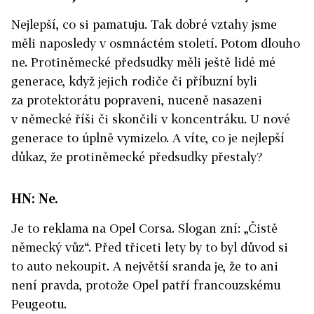
Nejlepší, co si pamatuju. Tak dobré vztahy jsme
měli naposledy v osmnáctém století. Potom dlouho
ne. Protiněmecké předsudky měli ještě lidé mé
generace, když jejich rodiče či příbuzní byli
za protektorátu popraveni, nuceně nasazeni
v německé říši či skončili v koncentráku. U nové
generace to úplně vymizelo. A víte, co je nejlepší
důkaz, že protiněmecké předsudky přestaly?
HN: Ne.
Je to reklama na Opel Corsa. Slogan zní: „Čistě
německý vůz“. Před třiceti lety by to byl důvod si
to auto nekoupit. A největší sranda je, že to ani
není pravda, protože Opel patří francouzskému
Peugeotu.