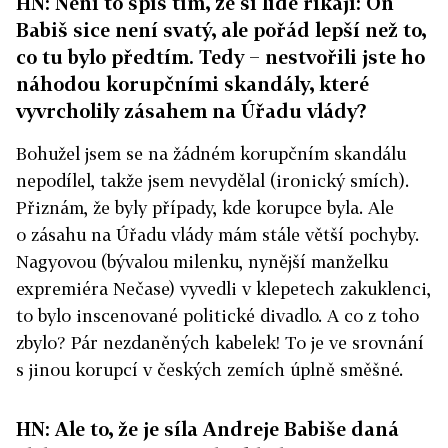
HN: Není to spíš tím, že si lidé říkají: On
Babiš sice není svatý, ale pořád lepší než to,
co tu bylo předtím. Tedy − nestvořili jste ho
náhodou korupčními skandály, které
vyvrcholily zásahem na Úřadu vlády?
Bohužel jsem se na žádném korupčním skandálu
nepodílel, takže jsem nevydělal (ironický smích).
Přiznám, že byly případy, kde korupce byla. Ale
o zásahu na Úřadu vlády mám stále větší pochyby.
Nagyovou (bývalou milenku, nynější manželku
expremiéra Nečase) vyvedli v klepetech zakuklenci,
to bylo inscenované politické divadlo. A co z toho
zbylo? Pár nezdaněných kabelek! To je ve srovnání
s jinou korupcí v českých zemích úplně směšné.
HN: Ale to, že je síla Andreje Babiše daná