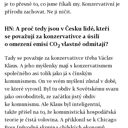
je to přesně to, co jsme říkali my. Konzervativní je
přírodu zachovat. Ne ji ničit.
HN: A proč tedy jsou v Česku lidé, kteří
se považují za konzervativce a úsilí
o omezení emisí CO
vlastně odmítají?
2
Tady se považuje za konzervativce třeba Václav
Klaus. A jeho myšlenky mají s konzervatismem
společného asi tolik jako já s čínským
komunismem. On ve svém myšlení zůstal v době,
ve které vyrostl. Byl tu obdiv k Sovětskému svazu
jako osvoboditeli, ze začátku jistý obdiv
ke komunismu. Ale Klaus byl inteligentní,
takže přišel na to, že komunistická hospodářská
teorie je čistá volovina. A přiklonil se k Chicago
Boys (původně skupina chilských ekonomů