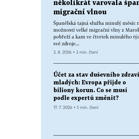
několikrát varovala špa
migrační vlnou
Španělská tajná služba minulý měsíc n
možností velké migrační vlny z Marok
pobřeží a kam ve čtvrtek minulého tý
své zdroje...
3. 8. 2026 ▪ 3 min. čtení
Účet za stav duševního zdrav
mladých: Evropa přijde o
biliony korun. Co se musí
podle expertů změnit?
17. 7. 2026 ▪ 5 min. čtení