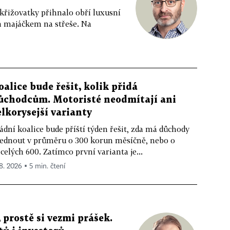
 křižovatky přihnalo obří luxusní
m majáčkem na střeše. Na
oalice bude řešit, kolik přidá
ůchodcům. Motoristé neodmítají ani
elkorysejší varianty
ádní koalice bude příští týden řešit, zda má důchody
ednout v průměru o 300 korun měsíčně, nebo o
celých 600. Zatímco první varianta je...
 8. 2026 ▪ 5 min. čtení
 prostě si vezmi prášek.