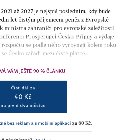
2021 až 2027 je nejspíš posledním, kdy bude
edm let čistým příjemcem peněz z Evropské
k ministra zahraničí pro evropské záležitosti
nferenci Prosperující Česko. Příjmy a výdaje
 rozpočtu se podle něho vyrovnají kolem roku
 se Česko zařadí mezi čisté plátce.
VÁ VÁM JEŠTĚ 90 % ČLÁNKU
Číst dál za
40 Kč
na první dva měsíce
za 80 Kč.
tné bez reklam a s mobilní aplikací
iž předplatné?