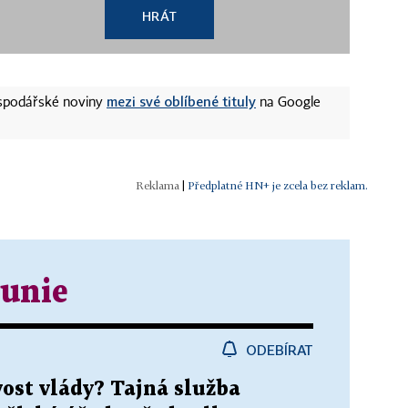
HRÁT
mezi své oblíbené tituly
ospodářské noviny
na Google
|
Předplatné HN+ je zcela bez reklam.
 unie
ODEBÍRAT
ost vlády? Tajná služba