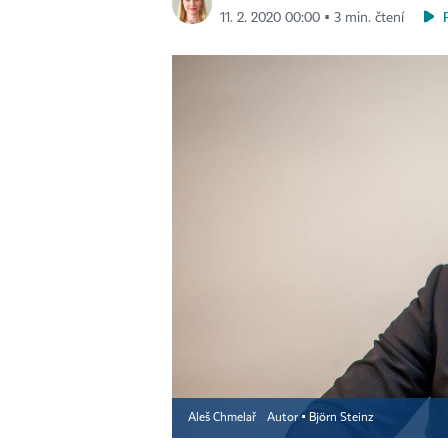
11. 2. 2020 00:00 ▪ 3 min. čtení
Aleš Chmelař
Autor ▪
Björn Steinz