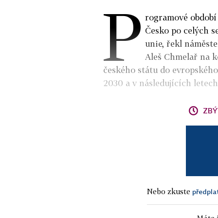
P
rogramové období 
Česko po celých s
unie, řekl náměste
Aleš Chmelař na ko
českého státu do evropského
2030 a v následujících letech
ZBÝ
Nebo zkuste
předpla
Máte j