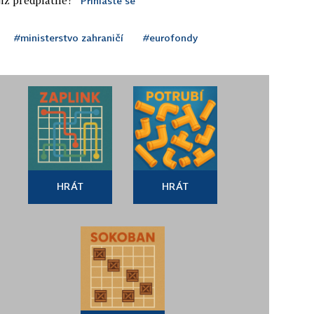
Přihlaste se
#ministerstvo zahraničí
#eurofondy
HRÁT
HRÁT