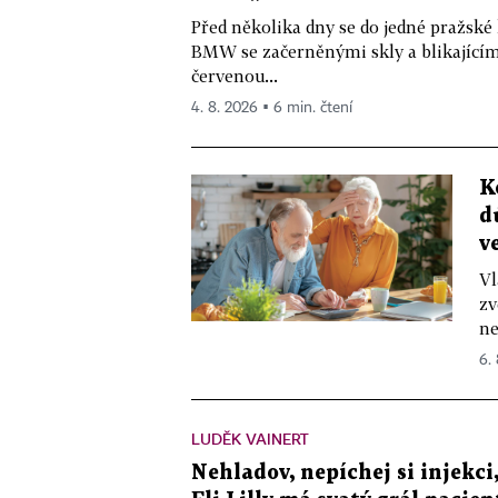
Před několika dny se do jedné pražské
BMW se začerněnými skly a blikající
červenou...
4. 8. 2026 ▪ 6 min. čtení
K
d
v
Vl
zv
ne
6.
LUDĚK VAINERT
Nehladov, nepíchej si injekci,