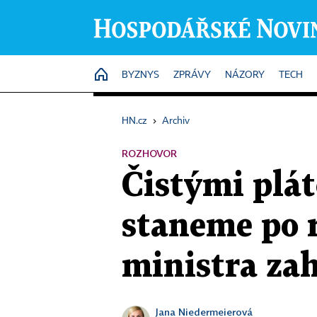
HOME
BYZNYS
ZPRÁVY
NÁZORY
TECH
HN.cz
›
Archiv
ROZHOVOR
Čistými plát
staneme po 
ministra za
Jana Niedermeierová