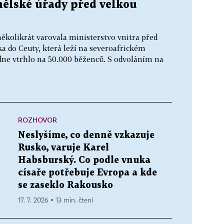
nělské úřady před velkou
ěkolikrát varovala ministerstvo vnitra před
a do Ceuty, která leží na severoafrickém
dne vtrhlo na 50.000 běženců. S odvoláním na
ROZHOVOR
í
Neslyšíme, co denně vzkazuje
Rusko, varuje Karel
Habsburský. Co podle vnuka
císaře potřebuje Evropa a kde
se zaseklo Rakousko
17. 7. 2026 ▪ 13 min. čtení